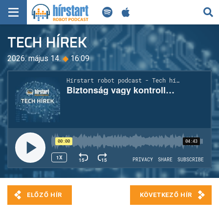
KERESÉS
TECH HÍREK
KEZDŐLAP
2026. május 14.
◆
16:09
FRISS HÍREK
TECH HÍREK
FILM-ZENE-SZÓRAKOZÁS
PLAYLIST
MI AZ A ROBOT PODCAST?