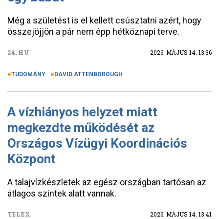
Még a születést is el kellett csúsztatni azért, hogy
összejöjjön a pár nem épp hétköznapi terve.
24.HU
2026. MÁJUS 14. 13:36
TUDOMÁNY
DAVID ATTENBOROUGH
A vízhiányos helyzet miatt
megkezdte működését az
Országos Vízügyi Koordinációs
Központ
A talajvízkészletek az egész országban tartósan az
átlagos szintek alatt vannak.
TELEX
2026. MÁJUS 14. 13:41