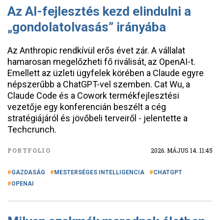
Az AI-fejlesztés kezd elindulni a
„gondolatolvasás” irányába
Az Anthropic rendkívül erős évet zár. A vállalat
hamarosan megelőzheti fő riválisát, az OpenAI-t.
Emellett az üzleti ügyfelek körében a Claude egyre
népszerűbb a ChatGPT-vel szemben. Cat Wu, a
Claude Code és a Cowork termékfejlesztési
vezetője egy konferencián beszélt a cég
stratégiájáról és jövőbeli terveiről - jelentette a
Techcrunch.
PORTFOLIO
2026. MÁJUS 14. 11:45
GAZDASÁG
MESTERSÉGES INTELLIGENCIA
CHATGPT
OPENAI