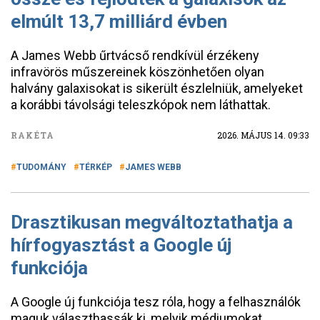
elmúlt 13,7 milliárd évben
A James Webb űrtvácső rendkívül érzékeny
infravörös műszereinek köszönhetően olyan
halvány galaxisokat is sikerült észlelniük, amelyeket
a korábbi távolsági teleszkópok nem láthattak.
RAKÉTA
2026. MÁJUS 14. 09:33
TUDOMÁNY
TÉRKÉP
JAMES WEBB
Drasztikusan megváltoztathatja a
hírfogyasztást a Google új
funkciója
A Google új funkciója tesz róla, hogy a felhasználók
maguk választhassák ki, melyik médiumokat