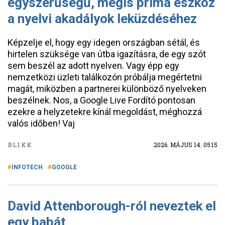
egyszerűségű, mégis príma eszköz
a nyelvi akadályok leküzdéséhez
Képzelje el, hogy egy idegen országban sétál, és
hirtelen szüksége van útba igazításra, de egy szót
sem beszél az adott nyelven. Vagy épp egy
nemzetközi üzleti találkozón próbálja megértetni
magát, miközben a partnerei különböző nyelveken
beszélnek. Nos, a Google Live Fordító pontosan
ezekre a helyzetekre kínál megoldást, méghozzá
valós időben! Vaj
BLIKK
2026. MÁJUS 14. 05:15
INFOTECH
GOOGLE
David Attenborough-ról neveztek el
egy babát