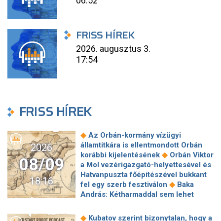
06:52
FRISS HÍREK
2026. augusztus 3.
17:54
FRISS HÍREK
◆
Az Orbán-kormány vízügyi
államtitkára is ellentmondott Orbán
2026
◆
korábbi kijelentésének
Orbán Viktor
08/09
a Mol vezérigazgató-helyettesével és
Hatvanpuszta főépítészével bukkant
18:16
◆
fel egy szerb fesztiválon
Baka
András: Kétharmaddal sem lehet
◆
mindent megcsinálni
Izrael
elutasítja Trump 15 pontos gázai
◆
Kubatov szerint bizonytalan, hogy a