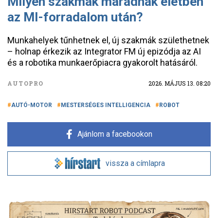
Milyen szakmák maradnak életben
az MI-forradalom után?
Munkahelyek tűnhetnek el, új szakmák születhetnek
– holnap érkezik az Integrator FM új epizódja az AI
és a robotika munkaerőpiacra gyakorolt hatásáról.
AUTOPRO
2026. MÁJUS 13. 08:20
AUTÓ-MOTOR
MESTERSÉGES INTELLIGENCIA
ROBOT
Ajánlom a facebookon
vissza a címlapra