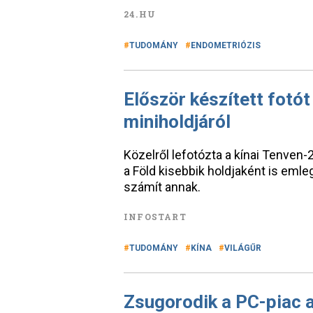
24.HU
TUDOMÁNY
ENDOMETRIÓZIS
Először készített fotót
miniholdjáról
Közelről lefotózta a kínai Tenven
a Föld kisebbik holdjaként is eml
számít annak.
INFOSTART
TUDOMÁNY
KÍNA
VILÁGŰR
Zsugorodik a PC-piac a