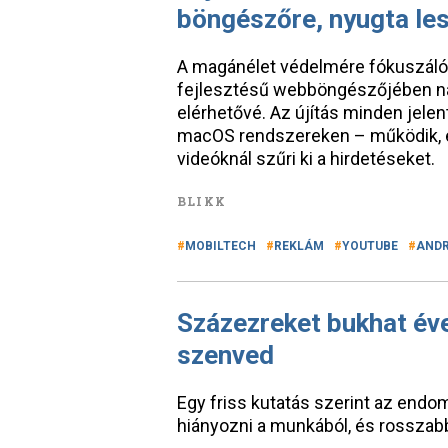
böngészőre, nyugta le
A magánélet védelmére fókuszáló 
fejlesztésű webböngészőjében na
elérhetővé. Az újítás minden jele
macOS rendszereken – működik, é
videóknál szűri ki a hirdetéseket.
BLIKK
MOBILTECH
REKLÁM
YOUTUBE
ANDR
Százezreket bukhat év
szenved
Egy friss kutatás szerint az endo
hiányozni a munkából, és rossza