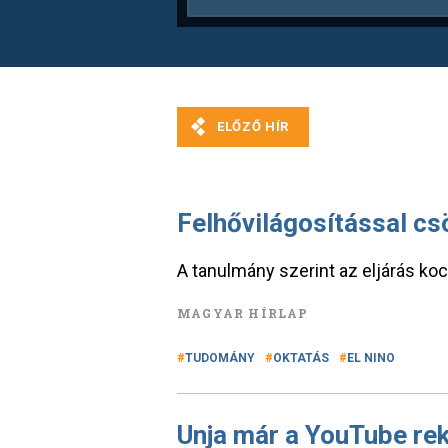
Felhővilágosítással cs
A tanulmány szerint az eljárás kock
MAGYAR HÍRLAP
TUDOMÁNY
OKTATÁS
EL NINO
Unja már a YouTube rek