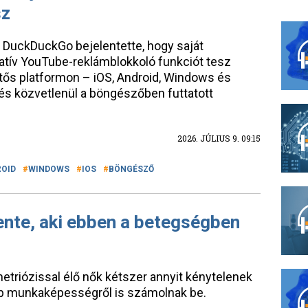
sz
DuckDuckGo bejelentette, hogy saját
tív YouTube-reklámblokkoló funkciót tesz
ntős platformon – iOS, Android, Windows és
s közvetlenül a böngészőben futtatott
2026. JÚLIUS 9. 09:15
OID
WINDOWS
IOS
BÖNGÉSZŐ
ente, aki ebben a betegségben
metriózissal élő nők kétszer annyit kénytelenek
bb munkaképességről is számolnak be.