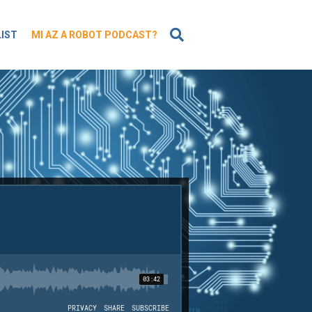
KERESÉS
LIST
MI AZ A ROBOT PODCAST?