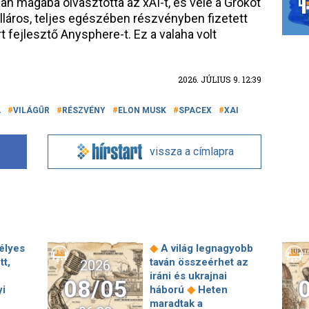
n magába olvasztotta az xAI-t, és vele a Grokot
olláros, teljes egészében részvényben fizetett
t fejlesztő Anysphere-t. Ez a valaha volt
2026. JÚLIUS 9. 12:39
A
VILÁGŰR
RÉSZVÉNY
ELON MUSK
SPACEX
XAI
vissza a címlapra
◆
élyes
A világ legnagyobb
tt,
taván összeérhet az
2026
iráni és ukrajnai
08/05
◆
yi
háború
Heten
maradtak a