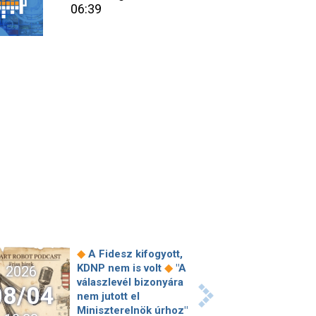
06:39
◆
A Fidesz kifogyott,
◆
KDNP nem is volt
"A
2026
válaszlevél bizonyára
08/04
nem jutott el
Miniszterelnök úrhoz"