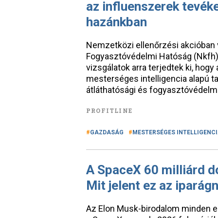
az influenszerek tevék
hazánkban
Nemzetközi ellenőrzési akcióban 
Fogyasztóvédelmi Hatóság (Nkfh),
vizsgálatok arra terjedtek ki, hogy 
mesterséges intelligencia alapú 
átláthatósági és fogyasztóvédel
PROFITLINE
GAZDASÁG
MESTERSÉGES INTELLIGENC
A SpaceX 60 milliárd d
Mit jelent ez az iparág
Az Elon Musk-birodalom minden edd