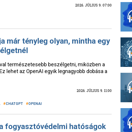
2026. JÚLIUS 9. 07:00
a már tényleg olyan, mintha egy
zélgetnél
jóval természetesebb beszélgetni, miközben a
 Ez lehet az OpenAI egyik legnagyobb dobása a
2026. JÚLIUS 9. 11:00
A
CHATGPT
OPENAI
k a fogyasztóvédelmi hatóságok