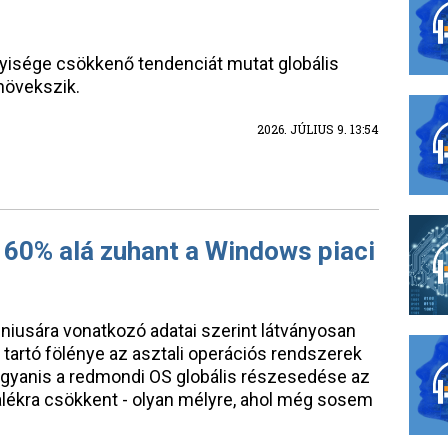
nyisége csökkenő tendenciát mutat globális
 növekszik.
2026. JÚLIUS 9. 13:54
 60% alá zuhant a Windows piaci
úniusára vonatkozó adatai szerint látványosan
tartó fölénye az asztali operációs rendszerek
 ugyanis a redmondi OS globális részesedése az
alékra csökkent - olyan mélyre, ahol még sosem