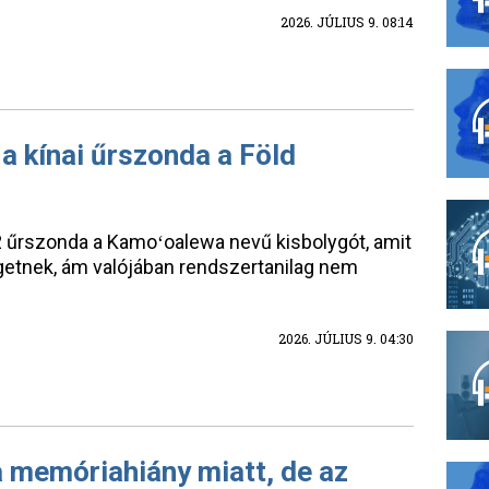
2026. JÚLIUS 9. 08:14
 a kínai űrszonda a Föld
-2 űrszonda a Kamoʻoalewa nevű kisbolygót, amit
egetnek, ám valójában rendszertanilag nem
2026. JÚLIUS 9. 04:30
 memóriahiány miatt, de az