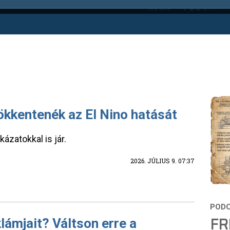
ökkentenék az El Nino hatását
ázatokkal is jár.
2026. JÚLIUS 9. 07:37
FR
lámjait? Váltson erre a