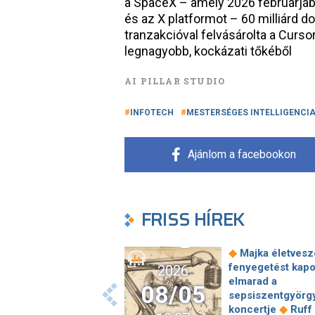
a SpaceX – amely 2026 februárjába
és az X platformot – 60 milliárd d
tranzakcióval felvásárolta a Cursor
legnagyobb, kockázati tőkéből
AI PILLAR STUDIO
INFOTECH
MESTERSÉGES INTELLIGENCI
Ajánlom a facebookon
FRISS HÍREK
◆
Majka életvesz
fenyegetést kapo
2026
elmarad a
08/05
sepsiszentgyörg
◆
koncertje
Ruff