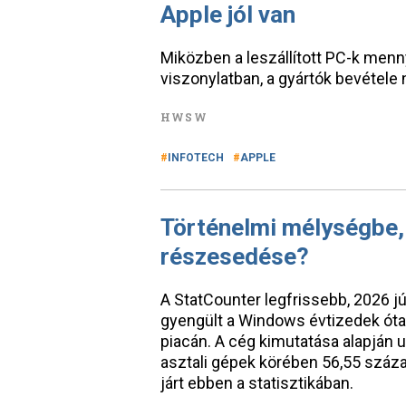
Apple jól van
Miközben a leszállított PC-k men
viszonylatban, a gyártók bevétele
HWSW
INFOTECH
APPLE
Történelmi mélységbe,
részesedése?
A StatCounter legfrissebb, 2026 j
gyengült a Windows évtizedek óta 
piacán. A cég kimutatása alapján
asztali gépek körében 56,55 száz
járt ebben a statisztikában.