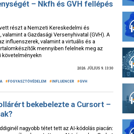
enységét – Nkfh és GVH fellépés
vett részt a Nemzeti Kereskedelmi és
 valamint a Gazdasági Versenyhivatal (GVH). A
az influenszerek, valamint a virtuális és a
tartalomkészítők mennyiben felelnek meg az
mi követelményekn
2026. JÚLIUS 9. 13:30
IA
FOGYASZTÓVÉDELEM
INFLUENCER
GVH
ollárért bekebelezte a Cursort –
nak?
iginél nagyobb tétet tett az AI-kódolás piacán: