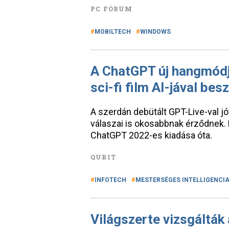
PC FÓRUM
MOBILTECH
WINDOWS
A ChatGPT új hangmódj
sci-fi film AI-jával bes
A szerdán debütált GPT-Live-val 
válaszai is okosabbnak érződnek.
ChatGPT 2022-es kiadása óta.
QUBIT
INFOTECH
MESTERSÉGES INTELLIGENCI
Világszerte vizsgáltá