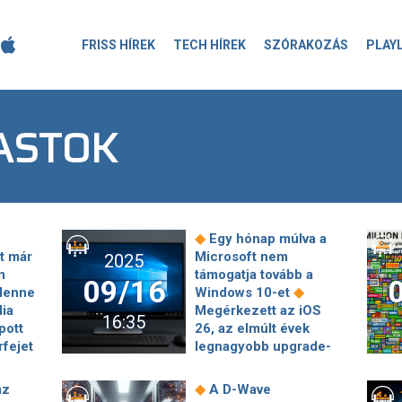
FRISS HÍREK
TECH HÍREK
SZÓRAKOZÁS
PLAY
ASTOK
◆
Egy hónap múlva a
t már
Microsoft nem
2025
n
támogatja tovább a
09/16
◆
 lenne
Windows 10-et
ia
Megérkezett az iOS
16:35
pott
26, az elmúlt évek
fejet
legnagyobb upgrade-
◆
je
Már idegen
nálja
rádiójeleket keresnek
◆
az
A D-Wave
◆
tet?
a gyanús