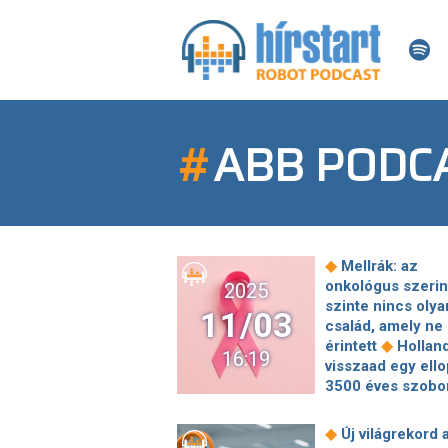
#
ABB PODC
◆
Mellrák: az
onkológus szerin
2025
szinte nincs olya
11/03
család, amely ne
◆
érintett
Holland
16:19
visszaad egy ello
3500 éves szobor
◆
Egyiptomnak
Fegyverként hasz
◆
Új világrekord 
Izrael a régésze