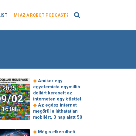
KERESÉS
LIST
MI AZ A ROBOT PODCAST?
◆
Amikor egy
egyetemista egymillió
2025
dollárt keresett az
09/02
interneten egy ötlettel
◆
Az egész internet
16:04
megőrül a láthatatlan
mobilért, 3 nap alatt 50
millió megtekintést
◆
hozott
Elektromos
◆
Mégis elkerülheti
gokarthoz fejlesztett