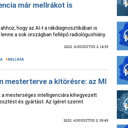
encia már mellrákot is
 ahhoz, hogy az AI-t a rákdiagnosztikában is
lenne a sok országban fellépő radiológushiány.
2023. AUGUSZTUS 2. 14:39
IA
MELLRÁK
 mesterterve a kitörésre: az MI
k a mesterséges intelligenciára kihegyezett
esztést és gyártást. Az ígéret szerint
2023. AUGUSZTUS 2. 09:49