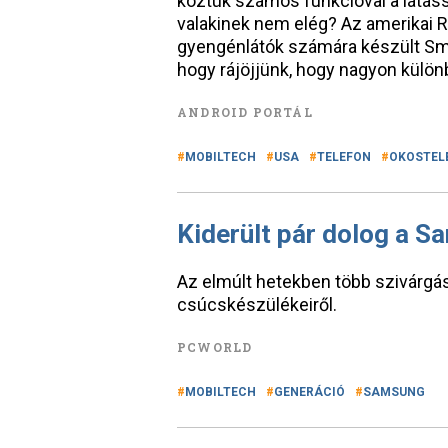
köztük számos funkcióval a látáss
valakinek nem elég? Az amerikai Ra
gyengénlátók számára készült Smar
hogy rájöjjünk, hogy nagyon külön
ANDROID PORTÁL
MOBILTECH
USA
TELEFON
OKOSTEL
Kiderült pár dolog a S
Az elmúlt hetekben több szivárgá
csúcskészülékeiről.
PCWORLD
MOBILTECH
GENERÁCIÓ
SAMSUNG