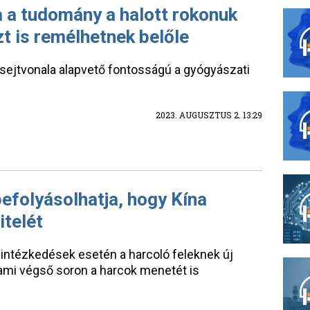
a a tudomány a halott rokonuk
zt is remélhetnek belőle
sejtvonala alapvető fontosságú a gyógyászati
2023. AUGUSZTUS 2. 13:29
befolyásolhatja, hogy Kína
itelét
i intézkedések esetén a harcoló feleknek új
, ami végső soron a harcok menetét is