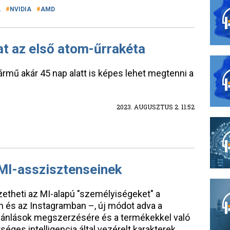
A
NVIDIA
AMD
t az első atom-űrrakéta
ármű akár 45 nap alatt is képes lehet megtenni a
2023. AUGUSZTUS 2. 11:52
 MI-asszisztenseinek
etheti az MI-alapú "személyiségeket" a
n és az Instagramban –, új módot adva a
ajánlások megszerzésére és a termékekkel való
éges intelligencia által vezérelt karakterek