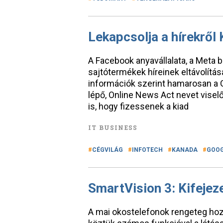
Lekapcsolja a hírekről
A Facebook anyavállalata, a Meta 
sajtótermékek híreinek eltávolításá
információk szerint hamarosan a G
lépő, Online News Act nevet viselő
is, hogy fizessenek a kiad
IT BUSINESS
CÉGVILÁG
INFOTECH
KANADA
GOO
SmartVision 3: Kifejez
A mai okostelefonok rengeteg hoz