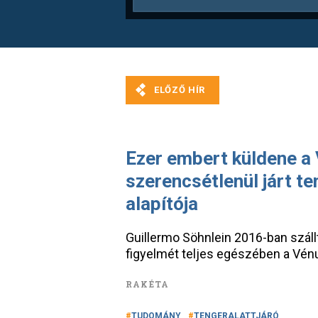
Ezer embert küldene a 
szerencsétlenül járt t
alapítója
Guillermo Söhnlein 2016-ban száll
figyelmét teljes egészében a Vé
RAKÉTA
TUDOMÁNY
TENGERALATTJÁRÓ