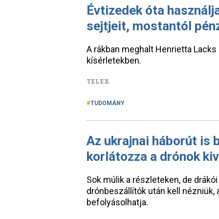
Évtizedek óta használj
sejtjeit, mostantól pén
A rákban meghalt Henrietta Lacks 
kísérletekben.
TELEX
TUDOMÁNY
Az ukrajnai háborút is 
korlátozza a drónok kiv
Sok múlik a részleteken, de drákó
drónbeszállítók után kell nézniük
befolyásolhatja.