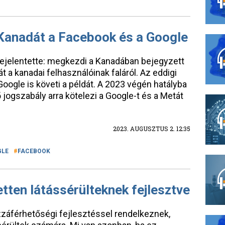
 Kanadát a Facebook és a Google
bejelentette: megkezdi a Kanadában bejegyzett
t a kanadai felhasználóinak faláról. Az eddigi
oogle is követi a példát. A 2023 végén hatályba
 jogszabály arra kötelezi a Google-t és a Metát
2023. AUGUSZTUS 2. 12:35
GLE
FACEBOOK
etten látássérülteknek fejlesztve
záférhetőségi fejlesztéssel rendelkeznek,