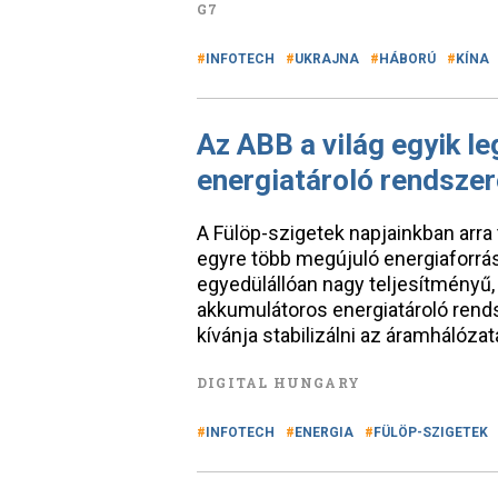
G7
INFOTECH
UKRAJNA
HÁBORÚ
KÍNA
Az ABB a világ egyik 
energiatároló rendsze
A Fülöp-szigetek napjainkban arra
egyre több megújuló energiaforrás
egyedülállóan nagy teljesítményű,
akkumulátoros energiatároló rend
kívánja stabilizálni az áramhálóz
DIGITAL HUNGARY
INFOTECH
ENERGIA
FÜLÖP-SZIGETEK