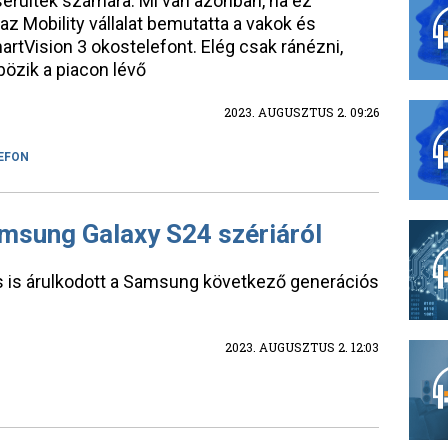
érültek számára. Mi van azonban, ha ez
z Mobility vállalat bemutatta a vakok és
tVision 3 okostelefont. Elég csak ránézni,
bözik a piacon lévő
2023. AUGUSZTUS 2. 09:26
EFON
amsung Galaxy S24 szériáról
s is árulkodott a Samsung következő generációs
2023. AUGUSZTUS 2. 12:03