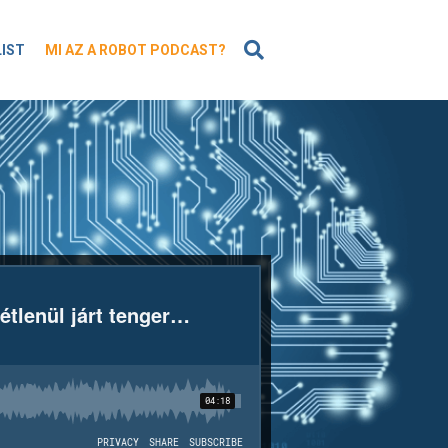
KERESÉS
LIST
MI AZ A ROBOT PODCAST?