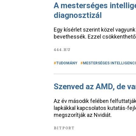
A mesterséges intellig
diagnosztizál
Egy kísérlet szerint közel vagyunk
bevethessék. Ezzel csökkenthető 
444.HU
TUDOMÁNY
MESTERSÉGES INTELLIGENC
Szenved az AMD, de van
Az év második felében felfuttatjá
lapkákkal kapcsolatos kutatás-fejl
megszorítják az Nvidiát.
BITPORT