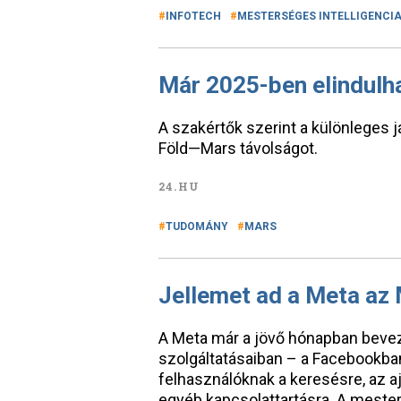
INFOTECH
MESTERSÉGES INTELLIGENCI
Már 2025-ben elindulha
A szakértők szerint a különleges j
Föld—Mars távolságot.
24.HU
TUDOMÁNY
MARS
Jellemet ad a Meta az
A Meta már a jövő hónapban bevez
szolgáltatásaiban – a Facebookba
felhasználóknak a keresésre, az 
egyéb kapcsolattartásra. A mesters