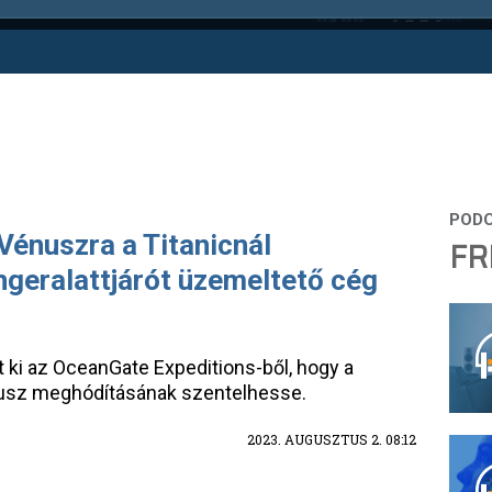
Vénuszra a Titanicnál
FR
engeralattjárót üzemeltető cég
t ki az OceanGate Expeditions-ből, hogy a
nusz meghódításának szentelhesse.
2023. AUGUSZTUS 2. 08:12