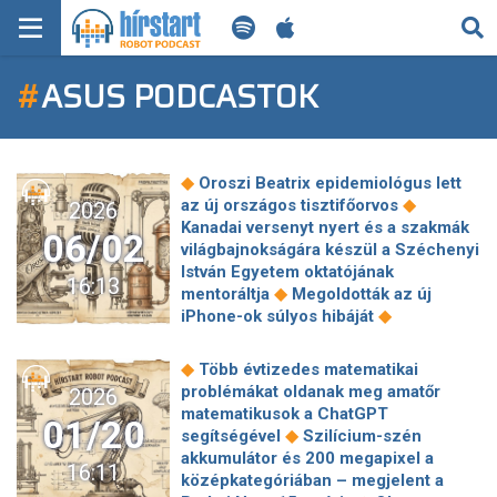
KERESÉS
#
ASUS PODCASTOK
KEZDŐLAP
FRISS HÍREK
◆
Oroszi Beatrix epidemiológus lett
TECH HÍREK
◆
az új országos tisztifőorvos
2026
Kanadai versenyt nyert és a szakmák
06/02
világbajnokságára készül a Széchenyi
FILM-ZENE-SZÓRAKOZÁS
István Egyetem oktatójának
16:13
◆
mentoráltja
Megoldották az új
PLAYLIST
◆
iPhone-ok súlyos hibáját
Villámgyors magyar nyelvű érvelő
modellt fejlesztettek az ELTE IK
MI AZ A ROBOT PODCAST?
◆
Több évtizedes matematikai
◆
kutatói
A milliárdosok magánrepülői
problémákat oldanak meg amatőr
2026
jelzik a világvégét? Egy új algoritmus
matematikusok a ChatGPT
01/20
◆
az elit menekülési útvonalait figyeli
◆
segítségével
Szilícium-szén
A One Magyarország csatlakozott a
akkumulátor és 200 megapixel a
16:11
◆
KiberPajzs programhoz
Még egy
középkategóriában – megjelent a
kosár One UI frissítést összeszedett a