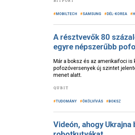
BITPORT
MOBILTECH
SAMSUNG
DÉL-KOREA
H
A résztvevők 80 száza
egyre népszerűbb pof
Már a boksz és az amerikaifoci is 
pofozóversenyek új szintet jelente
menet alatt.
QUBIT
TUDOMÁNY
ÖKÖLVÍVÁS
BOKSZ
Videón, ahogy Ukrajna b
robotkutyákat