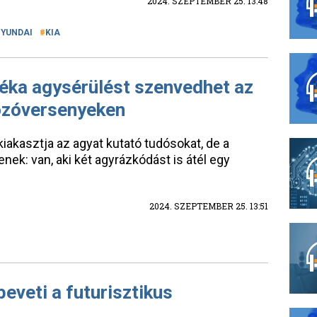
2024. SZEPTEMBER 25. 13:48
YUNDAI
KIA
léka agysérülést szenvedhet az
ozóversenyeken
kiakasztja az agyat kutató tudósokat, de a
nek: van, aki két agyrázkódást is átél egy
2024. SZEPTEMBER 25. 13:51
eveti a futurisztikus