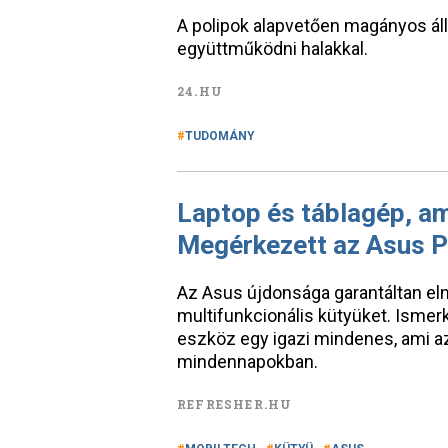
A polipok alapvetően magányos ál
együttműködni halakkal.
24.HU
TUDOMÁNY
Laptop és táblagép, am
Megérkezett az Asus P
Az Asus újdonsága garantáltan elny
multifunkcionális kütyüket. Ismer
eszköz egy igazi mindenes, ami az
mindennapokban.
REFRESHER.HU