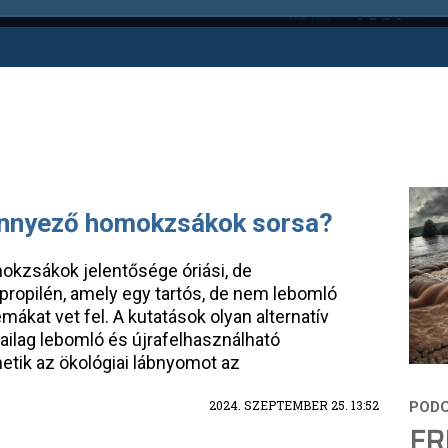
ennyező homokzsákok sorsa?
kzsákok jelentősége óriási, de
ipropilén, amely egy tartós, de nem lebomló
mákat vet fel. A kutatások olyan alternatív
iailag lebomló és újrafelhasználható
tik az ökológiai lábnyomot az
2024. SZEPTEMBER 25. 13:52
FR