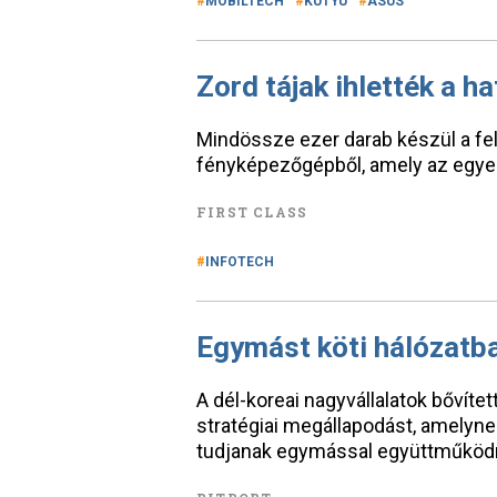
MOBILTECH
KÜTYÜ
ASUS
Zord tájak ihlették a 
Mindössze ezer darab készül a fel
fényképezőgépből, amely az egyed
FIRST CLASS
INFOTECH
Egymást köti hálózatba
A dél-koreai nagyvállalatok bővítet
stratégiai megállapodást, amelyne
tudjanak egymással együttműködn