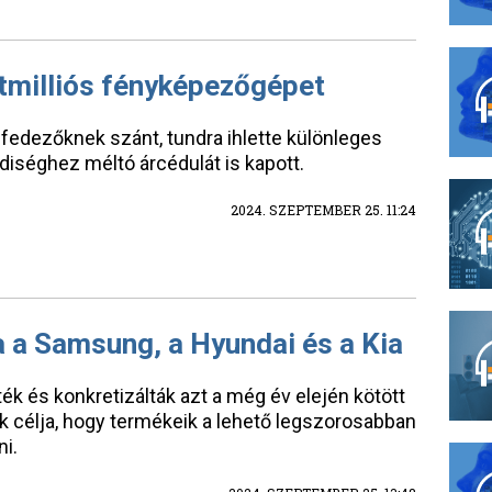
hatmilliós fényképezőgépet
fedezőknek szánt, tundra ihlette különleges
iséghez méltó árcédulát is kapott.
2024. SZEPTEMBER 25. 11:24
 a Samsung, a Hyundai és a Kia
ték és konkretizálták azt a még év elején kötött
k célja, hogy termékeik a lehető legszorosabban
i.