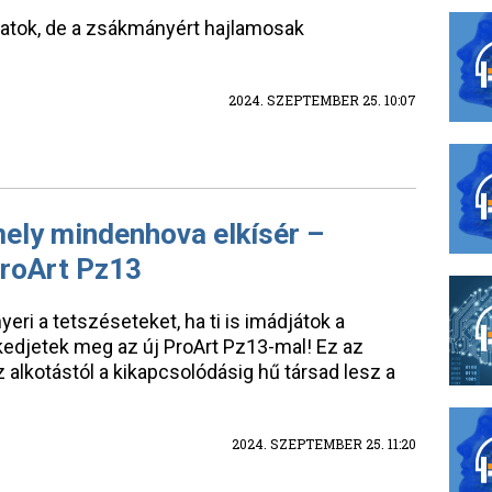
latok, de a zsákmányért hajlamosak
2024. SZEPTEMBER 25. 10:07
ely mindenhova elkísér –
roArt Pz13
eri a tetszéseteket, ha ti is imádjátok a
kedjetek meg az új ProArt Pz13-mal! Ez az
 alkotástól a kikapcsolódásig hű társad lesz a
2024. SZEPTEMBER 25. 11:20