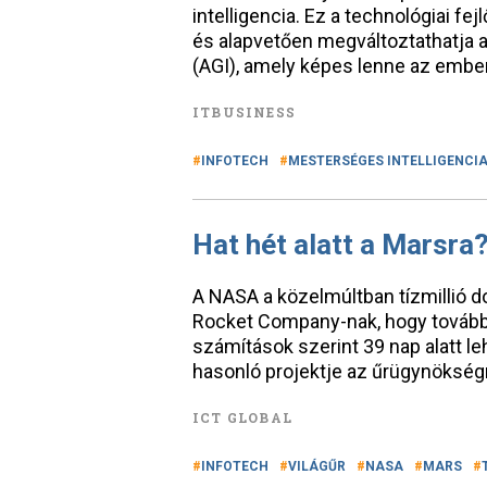
intelligencia. Ez a technológiai f
és alapvetően megváltoztathatja a 
(AGI), amely képes lenne az embe
ITBUSINESS
INFOTECH
MESTERSÉGES INTELLIGENCI
Hat hét alatt a Marsra?
A NASA a közelmúltban tízmillió do
Rocket Company-nak, hogy továbbf
számítások szerint 39 nap alatt le
hasonló projektje az űrügynökség
ICT GLOBAL
INFOTECH
VILÁGŰR
NASA
MARS