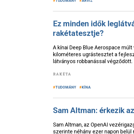
TUDOMÁNY
ÁRVÍZ
Ez minden idők leglátv
rakétatesztje?
A kínai Deep Blue Aerospace múlt 
kilométeres ugrástesztet a fejlesz
látványos robbanással végződött.
RAKÉTA
TUDOMÁNY
KÍNA
Sam Altman: érkezik az
Sam Altman, az OpenAI vezérigazg
szerinte néhány ezer napon belül