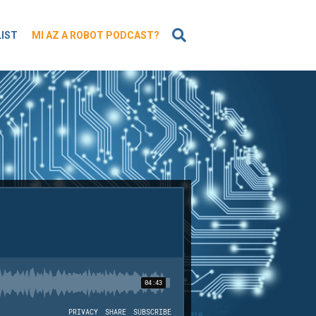
KERESÉS
LIST
MI AZ A ROBOT PODCAST?