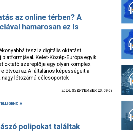
tás az online térben? A
ciával hamarosan ez is
konyabbá teszi a digitális oktatást
j platformjával. Kelet-Közép-Európa egyik
et oktató szereplője egy olyan komplex
e ötvözi az AI általános képességeit a
a nagy létszámú célcsoportok
2024. SZEPTEMBER 25. 09:03
TELLIGENCIA
ászó polipokat találtak