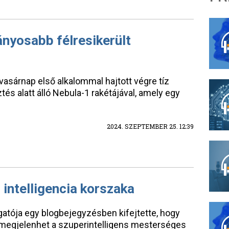
ányosabb félresikerült
vasárnap első alkalommal hajtott végre tíz
tés alatt álló Nebula-1 rakétájával, amely egy
2024. SZEPTEMBER 25. 12:39
 intelligencia korszaka
atója egy blogbejegyzésben kifejtette, hogy
 megjelenhet a szuperintelligens mesterséges