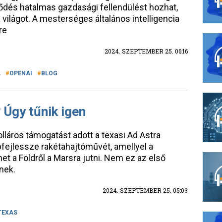
ejlődés hatalmas gazdasági fellendülést hozhat,
világot. A mesterséges általános intelligencia
re
2024. SZEPTEMBER 25. 06:16
A
OPENAI
BLOG
 Úgy tűnik igen
lláros támogatást adott a texasi Ad Astra
ejlessze rakétahajtóművét, amellyel a
het a Földről a Marsra jutni. Nem ez az első
nek.
2024. SZEPTEMBER 25. 05:03
TEXAS