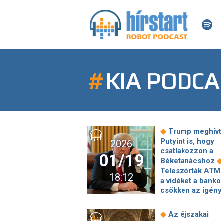
#
KIA PODC
◆
Trump meghívt
Putyint is, hogy
2026
csatlakozzon a
01/19
Béketanácshoz
Teleszórták ATM
18:12
a vidéket a banko
csökken az igén
Debreceni
Törvényszék
◆
Az éjszakai
közleményben re