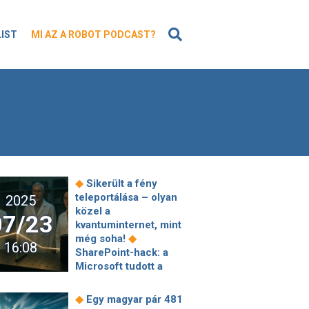
KERESÉS
LIST
MI AZ A ROBOT PODCAST?
◆
Sikerült a fény
teleportálása – olyan
2025
közel a
07/23
kvantuminternet, mint
◆
még soha!
16:08
SharePoint-hack: a
Microsoft tudott a
hibáról, de rossz volt a
◆
patch?
◆
Egy magyar pár 481
Meghekkelték az Etele