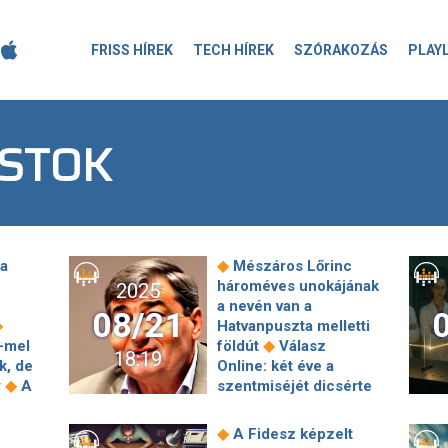
FRISS HÍREK
TECH HÍREK
SZÓRAKOZÁS
PLAY
ASTOK
◆
a
Mészáros Lőrinc
hároméves unokájának
2025
a nevén van a
08/21
◆
Hatvanpuszta melletti
◆
-mel
földút
Válasz
18:19
k, de
Online: két éve a
◆
y
A
szentmiséjét dicsérte
Szijjártó, nemrég
csúcsdiplomatát
◆
A Fidesz képzelt
agált
csinált a kiugrott