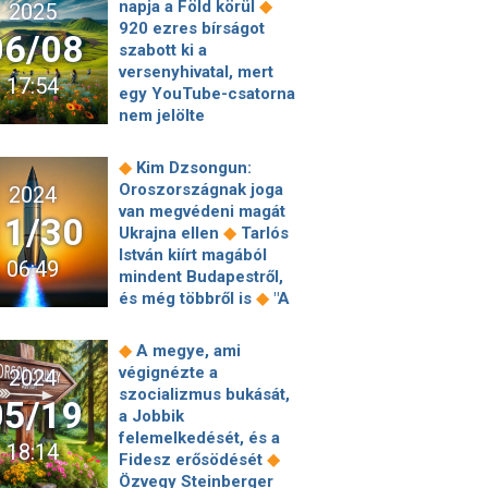
◆
napja a Föld körül
2025
Plaza
920 ezres bírságot
06/08
mobilalkalmazását,
szabott ki a
több ezer felhasználó
versenyhivatal, mert
17:54
◆
adatai szivárogtak ki
egy YouTube-csatorna
Figyelmeztetést adott
nem jelölte
ki a WHO a
megfelelően a fizetett
chikungunya-láz miatt
◆
hirdetést
Már Pokol
◆
Kim Dzsongun:
◆
Kia modellekhez
Béla is
Oroszországnak joga
2024
érkezik az LG
kormányváltásra
van megvédeni magát
streaming megoldása
11/30
számít, és különleges
◆
Ukrajna ellen
Tarlós
◆
Zöldebb és
alkotmányi renddel
István kiírt magából
fenntarthatóbb Duna-
06:49
◆
készülne fel rá
mindent Budapestről,
régió kialakításáért
„Maffia vagy
◆
és még többről is
"A
fogtak össze a kutatók
demokrácia”:
kormányzás
◆
Másképp
százezer tüntető előtt
minőségével
gondolkodnak róla,
◆
A megye, ami
követelték az
kapcsolatos lefelé
mégis mind
végignézte a
2024
előrehozott
mutató kockázatok"
használnak Ai-t –
szocializmus bukását,
◆
választások kiírását
05/19
miatt negatívra
◆
tudtukon kívül is
a Jobbik
Békepártiság és
rontotta a szuverén
Indíthatatlanná
felemelkedését, és a
hadiipari profit:
18:14
magyar
válhatnak a Linux-szal
◆
Fidesz erősödését
kaszálnak a
adósságkilátást egy
működő gépek
Özvegy Steinberger
tankgyártással