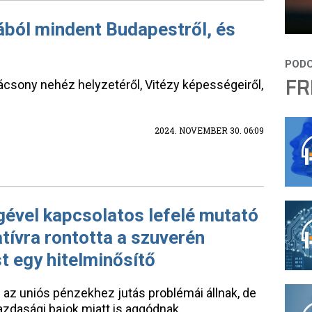
gából mindent Budapestről, és
FR
rácsony nehéz helyzetéről, Vitézy képességeiről,
2024. NOVEMBER 30. 06:09
ével kapcsolatos lefelé mutató
tívra rontotta a szuverén
t egy hitelminősítő
az uniós pénzekhez jutás problémái állnak, de
zdasági bajok miatt is aggódnak.