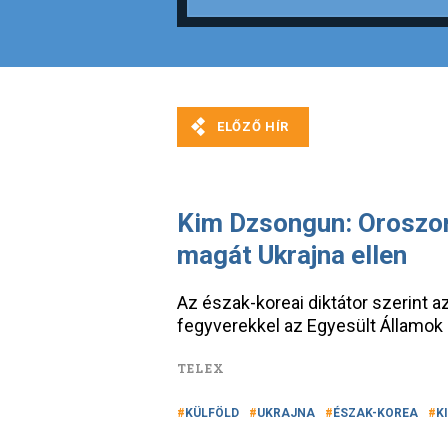
Kim Dzsongun: Oroszo
magát Ukrajna ellen
Az észak-koreai diktátor szerint a
fegyverekkel az Egyesült Államok 
TELEX
KÜLFÖLD
UKRAJNA
ÉSZAK-KOREA
K