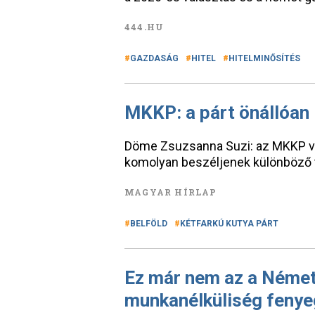
444.HU
GAZDASÁG
HITEL
HITELMINŐSÍTÉS
MKKP: a párt önállóan 
Döme Zsuzsanna Suzi: az MKKP v
komolyan beszéljenek különböző t
MAGYAR HÍRLAP
BELFÖLD
KÉTFARKÚ KUTYA PÁRT
Ez már nem az a Német
munkanélküliség fenye