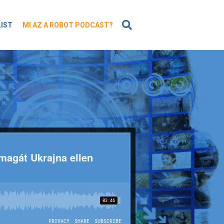
KERESÉS
LIST
MI AZ A ROBOT PODCAST?