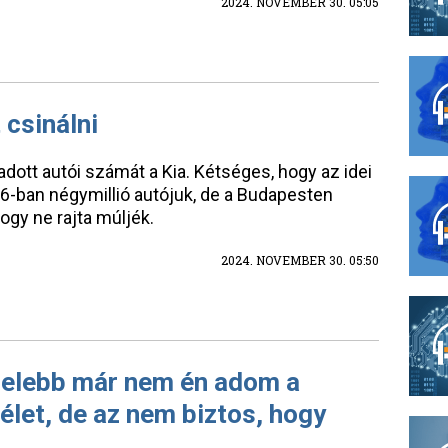
2024. NOVEMBER 30. 05:05
t csinálni
adott autói számát a Kia. Kétséges, hogy az idei
26-ban négymillió autójuk, de a Budapesten
hogy ne rajta múljék.
2024. NOVEMBER 30. 05:50
zelebb már nem én adom a
élet, de az nem biztos, hogy