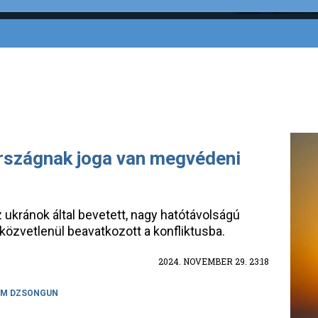
rszágnak joga van megvédeni
z ukránok által bevetett, nagy hatótávolságú
közvetlenül beavatkozott a konfliktusba.
2024. NOVEMBER 29. 23:18
IM DZSONGUN