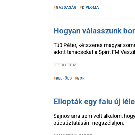
GAZDASÁG
DIPLOMA
Hogyan válasszunk bor
Tüű Péter, kétszeres magyar som
adott tanácsokat a Spirit FM Vesz
SPIRITFM
BELFÖLD
BOR
Ellopták egy falu új lé
Sajnos arra sem volt alkalom, hog
búcsúztatásán megszólaljon.