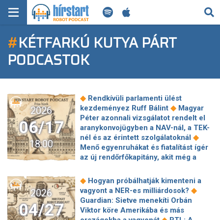
KERESÉS
#
KÉTFARKÚ KUTYA PÁRT
KEZDŐLAP
PODCASTOK
FRISS HÍREK
TECH HÍREK
◆
Rendkívüli parlamenti ülést
◆
kezdeményez Ruff Bálint
Magyar
2026
FILM-ZENE-SZÓRAKOZÁS
Péter azonnali vizsgálatot rendelt el
06/17
aranykonvojügyben a NAV-nál, a TEK-
◆
PLAYLIST
nél és az érintett szolgálatoknál
18:00
Menő egyenruhákat és fiatalítást ígér
az új rendőrfőkapitány, akit még a
MI AZ A ROBOT PODCAST?
◆
fideszesek is jó zsarunak neveznek
Van egy ágazat, ahol 30 százalékkal
◆
Hogyan próbálhatják kimenteni a
lőttek ki a fizetések áprilisban,
◆
vagyont a NER-es milliárdosok?
2026
◆
alighanem a választás tehet róla
Guardian: Sietve menekíti Orbán
04/27
Magyar Péter: „A közpénz
Viktor köre Amerikába és más
◆
visszakapja közpénz jellegét”
◆