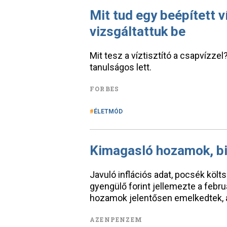
Mit tud egy beépített v
vizsgáltattuk be
Mit tesz a víztisztító a csapvízz
tanulságos lett.
FORBES
ÉLETMÓD
Kimagasló hozamok, bi
Javuló inflációs adat, pocsék köl
gyengülő forint jellemezte a febr
hozamok jelentősen emelkedtek, a
AZENPENZEM