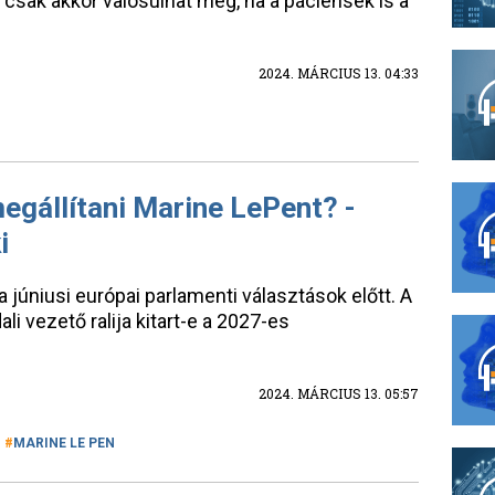
 csak akkor valósulhat meg, ha a páciensek is a
2024. MÁRCIUS 13. 04:33
egállítani Marine LePent? -
i
 júniusi európai parlamenti választások előtt. A
i vezető ralija kitart-e a 2027-es
2024. MÁRCIUS 13. 05:57
MARINE LE PEN