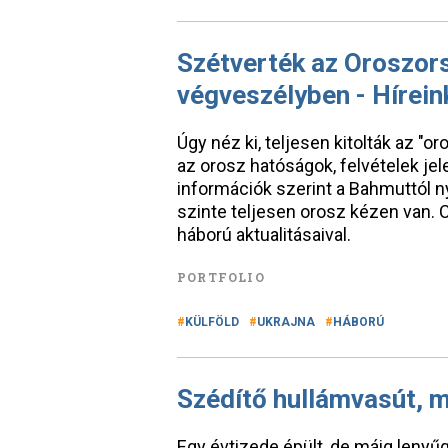
Szétverték az Oroszors
végveszélyben - Hírein
Úgy néz ki, teljesen kitolták az "
az orosz hatóságok, felvételek je
információk szerint a Bahmuttól n
szinte teljesen orosz kézen van. 
háború aktualitásaival.
PORTFOLIO
KÜLFÖLD
UKRAJNA
HÁBORÚ
Szédítő hullámvasút, m
Egy évtizede épült, de máig lenyű