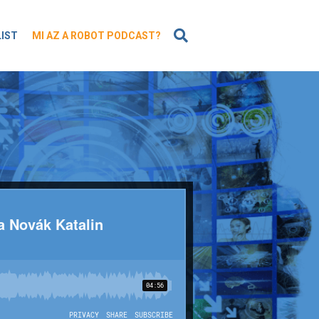
KERESÉS
LIST
MI AZ A ROBOT PODCAST?