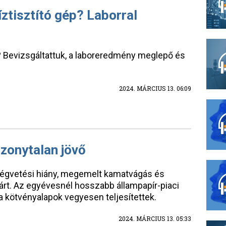
íztisztító gép? Laborral
el? Bevizsgáltattuk, a laboreredmény meglepő és
2024. MÁRCIUS 13. 06:09
zonytalan jövő
tségvetési hiány, megemelt kamatvágás és
uárt. Az egyévesnél hosszabb állampapír-piaci
 kötvényalapok vegyesen teljesítettek.
2024. MÁRCIUS 13. 05:33