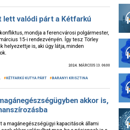
 lett valódi párt a Kétfarkú
i konfliktus, mondja a ferencvárosi polgármester,
t március 15-i rendezvényén. Így tesz Törley
k helyezettje is, aki úgy látja, minden
sok.
2024. MÁRCIUS 13. 06:00
.
KÉTFARKÚ KUTYA PÁRT
BARANYI KRISZTINA
a magánegészségügyben akkor is,
inanszírozásba
ét a magánegészségügyi kapacitások állami