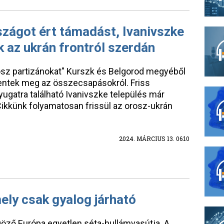
zágot ért támadást, Ivanivszke
k az ukrán frontról szerdán
orosz partizánokat" Kurszk és Belgorod megyéből
lentek meg az összecsapásokról. Friss
yugatra található Ivanivszke település már
Cikkünk folyamatosan frissül az orosz-ukrán
2024. MÁRCIUS 13. 06:10
ely csak gyalog járható
göző Európa egyetlen séta-hullámvasútja. A