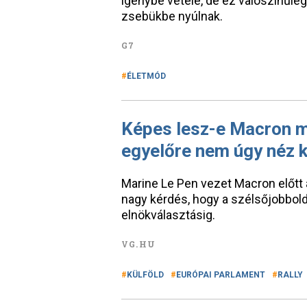
igénybe vétele, de ez valószínűleg
zsebükbe nyúlnak.
G7
ÉLETMÓD
Képes lesz-e Macron m
egyelőre nem úgy néz k
Marine Le Pen vezet Macron előtt a
nagy kérdés, hogy a szélsőjobboldal
elnökválasztásig.
VG.HU
KÜLFÖLD
EURÓPAI PARLAMENT
RALLY