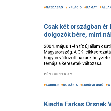
GAZDASÁG
INFLÁCIÓ
KAMAT
ÁLLA
Csak két országban ér
dolgozók bére, mint ná
2004. május 1-én tíz új állam csat
Magyarország. A GKI cikksorozatáb
hogyan változott hazánk helyzete 2
témája a keresetek változása.
PÉNZCENTRUM
KARRIER
ROMÁNIA
EURÓPAI UNIÓ
A
Kiadta Farkas Örsnek 