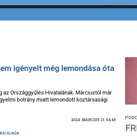
 sem igényelt még lemondása óta
 az Országgyűlés Hivatalának. Márciustól már
 kegyelmi botrány miatt lemondott köztársasági
2024. MÁRCIUS 13. 04:45
FR
ÁGI ELNÖK