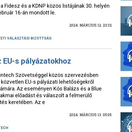
a Fidesz és a KDNP közös listájának 30. helyén
bruár 16-án mondott le.
2024. MÁRCIUS 12. 23:32
ETI VÁLASZTÁSI BIZOTTSÁG
z EU-s pályázatokhoz
 Fintech Szövetséggel közös szervezésben
 a közvetlen EU-s pályázati lehetőségekről
számára. Az eseményen Kós Balázs és a Blue
zakmai előadást és válaszolt a felmerülő
tés keretében. Az e
2024. MÁRCIUS 13. 05:05
TECH