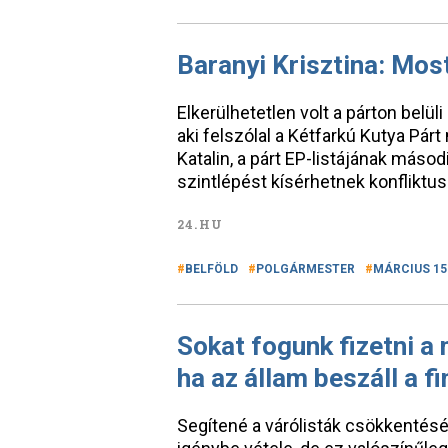
Baranyi Krisztina: Most
Elkerülhetetlen volt a párton belül
aki felszólal a Kétfarkú Kutya Pár
Katalin, a párt EP-listájának másodi
szintlépést kísérhetnek konfliktu
24.HU
BELFÖLD
POLGÁRMESTER
MÁRCIUS 15
Sokat fogunk fizetni 
ha az állam beszáll a f
Segítené a várólisták csökkentés