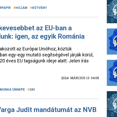
MPAPÍR
HOZAM
KÖTVÉNY
 kevesebbet az EU-ban a
lunk: igen, az egyik Románia
lakozott az Európai Unióhoz, köztük
an egy-egy mutató segítségével járják körül,
0 éves EU tagságunk ideje alatt. Jelen írás
2024. MÁRCIUS 13. 04:08
 MUNKA ÜNNEPE
GKI
Varga Judit mandátumát az NVB