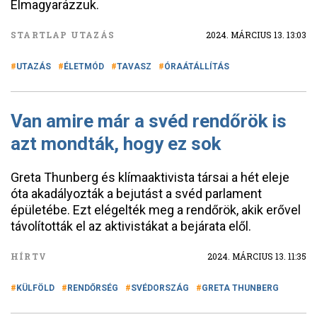
Elmagyarázzuk.
STARTLAP UTAZÁS
2024. MÁRCIUS 13. 13:03
UTAZÁS
ÉLETMÓD
TAVASZ
ÓRAÁTÁLLÍTÁS
Van amire már a svéd rendőrök is
azt mondták, hogy ez sok
Greta Thunberg és klímaaktivista társai a hét eleje
óta akadályozták a bejutást a svéd parlament
épületébe. Ezt elégelték meg a rendőrök, akik erővel
távolították el az aktivistákat a bejárata elől.
HÍRTV
2024. MÁRCIUS 13. 11:35
KÜLFÖLD
RENDŐRSÉG
SVÉDORSZÁG
GRETA THUNBERG