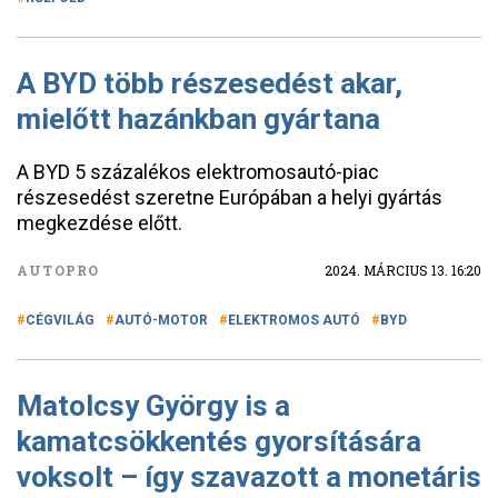
A BYD több részesedést akar,
mielőtt hazánkban gyártana
A BYD 5 százalékos elektromosautó-piac
részesedést szeretne Európában a helyi gyártás
megkezdése előtt.
AUTOPRO
2024. MÁRCIUS 13. 16:20
CÉGVILÁG
AUTÓ-MOTOR
ELEKTROMOS AUTÓ
BYD
Matolcsy György is a
kamatcsökkentés gyorsítására
voksolt – így szavazott a monetáris