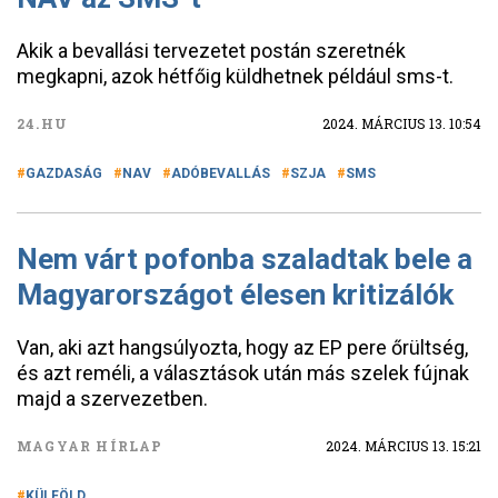
Akik a bevallási tervezetet postán szeretnék
megkapni, azok hétfőig küldhetnek például sms-t.
24.HU
2024. MÁRCIUS 13. 10:54
GAZDASÁG
NAV
ADÓBEVALLÁS
SZJA
SMS
Nem várt pofonba szaladtak bele a
Magyarországot élesen kritizálók
Van, aki azt hangsúlyozta, hogy az EP pere őrültség,
és azt reméli, a választások után más szelek fújnak
majd a szervezetben.
MAGYAR HÍRLAP
2024. MÁRCIUS 13. 15:21
KÜLFÖLD