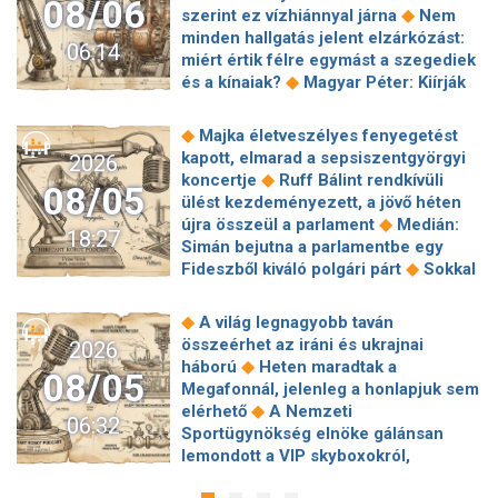
08/06
◆
szerint ez vízhiánnyal járna
Nem
minden hallgatás jelent elzárkózást:
06:14
miért értik félre egymást a szegediek
◆
és a kínaiak?
Magyar Péter: Kiírják
az első szélerőművi pályázatokat, a
projektekben magyar állami
◆
Majka életveszélyes fenyegetést
◆
tulajdonrészt fognak előírni
Orbán
kapott, elmarad a sepsiszentgyörgyi
2026
Gáspár hatszor repült honvédségi
◆
koncertje
Ruff Bálint rendkívüli
08/05
◆
gépen Csádba és Nigerbe
Ismert
ülést kezdeményezett, a jövő héten
magyar utazási iroda ment csődbe,
◆
újra összeül a parlament
Medián:
18:27
bolgár biztosítóval hadakozhatnak az
Simán bejutna a parlamentbe egy
◆
utasok
Amerikai rakétákat is
◆
Fideszből kiváló polgári párt
Sokkal
zsákmányolt az előrenyomuló orosz
◆
olcsóbb lesz végre a tankolás
◆
hadsereg
Az élet Balásy Gyula
Vitézy: 42 új, 120 méteres
◆
A világ legnagyobb taván
után: a Szerencsejáték Zrt. átalakítja
motorvonatot vesznek, teljesen
összeérhet az iráni és ukrajnai
2026
◆
ügynökségi modelljét
A Tisza-
megújul a szentendrei, a csepeli és a
◆
háború
Heten maradtak a
frakció kezdeményezte, hogy jövő
08/05
◆
ráckevei HÉV járműparkja
Egy
Megafonnál, jelenleg a honlapjuk sem
kedden válasszák meg az új
hajszálon múlt Paks, de a jövőben jó
◆
elérhető
A Nemzeti
◆
köztársasági elnököt
Nemzetközi
06:32
◆
lenne nem kísérteni a sorsot
Sportügynökség elnöke gálánsan
Sajtószabadság-díjat kap az Orbán-
Megszólalt a kormányhivatal a
lemondott a VIP skyboxokról,
kormány orosz kapcsolatait feltáró
◆
Robinson Tours-ügyről
Baka
◆
milliárdos veszteség lett a vége
Az
◆
Panyi Szabolcs
Valami a Holdba
András is köztársasági elnökjelölt,