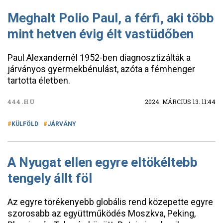
Meghalt Polio Paul, a férfi, aki több
mint hetven évig élt vastüdőben
Paul Alexandernél 1952-ben diagnosztizálták a
járványos gyermekbénulást, azóta a fémhenger
tartotta életben.
444.HU
2024. MÁRCIUS 13. 11:44
KÜLFÖLD
JÁRVÁNY
A Nyugat ellen egyre eltökéltebb
tengely állt föl
Az egyre törékenyebb globális rend közepette egyre
szorosabb az együttműködés Moszkva, Peking,