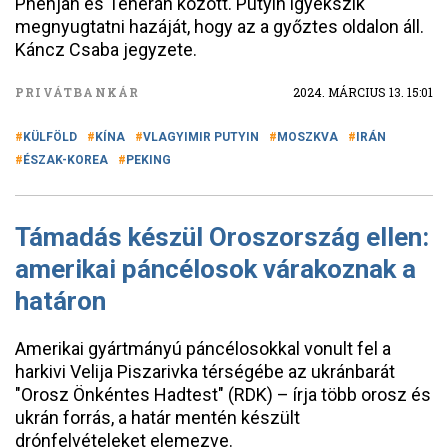
Phenjan és Teherán között. Putyin igyekszik
megnyugtatni hazáját, hogy az a győztes oldalon áll.
Káncz Csaba jegyzete.
PRIVÁTBANKÁR
2024. MÁRCIUS 13. 15:01
KÜLFÖLD
KÍNA
VLAGYIMIR PUTYIN
MOSZKVA
IRÁN
ÉSZAK-KOREA
PEKING
Támadás készül Oroszország ellen:
amerikai páncélosok várakoznak a
határon
Amerikai gyártmányú páncélosokkal vonult fel a
harkivi Velija Piszarivka térségébe az ukránbarát
"Orosz Önkéntes Hadtest" (RDK) – írja több orosz és
ukrán forrás, a határ mentén készült
drónfelvételeket elemezve.