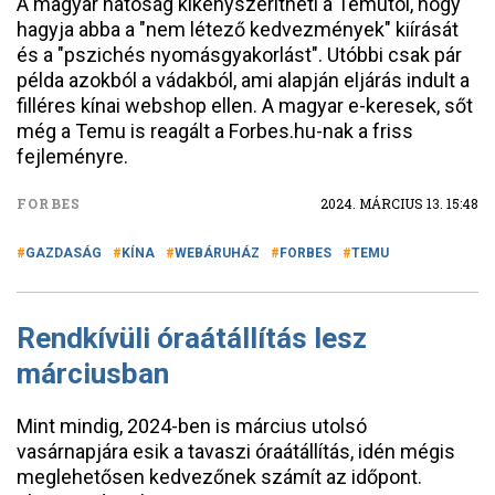
A magyar hatóság kikényszerítheti a Temutól, hogy
hagyja abba a "nem létező kedvezmények" kiírását
és a "pszichés nyomásgyakorlást". Utóbbi csak pár
példa azokból a vádakból, ami alapján eljárás indult a
filléres kínai webshop ellen. A magyar e-keresek, sőt
még a Temu is reagált a Forbes.hu-nak a friss
fejleményre.
FORBES
2024. MÁRCIUS 13. 15:48
GAZDASÁG
KÍNA
WEBÁRUHÁZ
FORBES
TEMU
Rendkívüli óraátállítás lesz
márciusban
Mint mindig, 2024-ben is március utolsó
vasárnapjára esik a tavaszi óraátállítás, idén mégis
meglehetősen kedvezőnek számít az időpont.