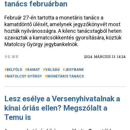
tanács februárban
Február 27-én tartotta a monetáris tanács a
kamatdöntő ülését, amelynek jegyzőkönyvét most
hozták nyilvánosságra. A kilenc tanácstagból heten
szavaztak a kamatcsökkentés gyorsítására, köztük
Matolcsy György jegybankelnök.
VG.HU
2024. MÁRCIUS 13. 14:24
BELFÖLD
KAMAT
VÁLSÁG
JEGYBANK
MATOLCSY GYÖRGY
MONETÁRIS TANÁCS
Lesz esélye a Versenyhivatalnak a
kínai óriás ellen? Megszólalt a
Temu is