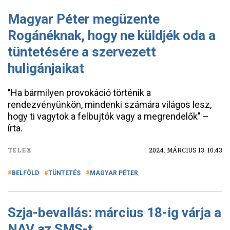
Magyar Péter megüzente
Rogánéknak, hogy ne küldjék oda a
tüntetésére a szervezett
huligánjaikat
"Ha bármilyen provokáció történik a
rendezvényünkön, mindenki számára világos lesz,
hogy ti vagytok a felbujtók vagy a megrendelők" –
írta.
TELEX
2024. MÁRCIUS 13. 10:43
BELFÖLD
TÜNTETÉS
MAGYAR PÉTER
Szja-bevallás: március 18-ig várja a
NAV az SMS-t