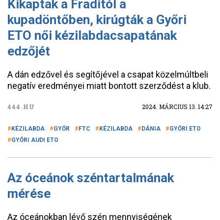
Kikaptak a Fraditól a
kupadöntőben, kirúgták a Győri
ETO női kézilabdacsapatának
edzőjét
A dán edzővel és segítőjével a csapat közelmúltbeli
negatív eredményei miatt bontott szerződést a klub.
444.HU
2024. MÁRCIUS 13. 14:27
KÉZILABDA
GYŐR
FTC
KÉZILABDA
DÁNIA
GYŐRI ETO
GYŐRI AUDI ETO
Az óceánok széntartalmának
mérése
Az óceánokban lévő szén mennyiségének