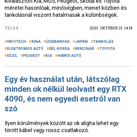
kiválasztott Kia, MG5, Peugeot, Škoda és Toyota
méretei hasonlóak, minőségben, menet közben és
tankolásnál viszont hatalmasak a különbségek.
TELEX
2023. OKTÓBER 15. 14:18
INFOTECH
KÍNA
ÜZEMANYAG
JAPÁN
TANKOLÁS
ELEKTROMOS AUTÓ
DÉL-KOREA
BENZINÁR
TOYOTA
DÍZEL
PEUGEOT
KIA
HIBRID AUTÓ
Egy év használat után, látszólag
minden ok nélkül leolvadt egy RTX
4090, és nem egyedi esetről van
szó
Ilyen körülmények között az ok aligha lehet egy
törött kábel vagy rossz csatlakozó.