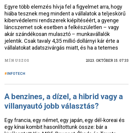
Egyre több elemzés hívja fel a figyelmet arra, hogy
hiába tesznek meg mindent a vállalatok a teljeskörű
kibervédelemi rendszerek kiépítéséért, a gyenge
láncszemet sok esetben a felkészületlen – vagy
akár szándékosan mulasztó – munkavállalók
jelentik. Csak tavaly 4,35 millió dollárnyi kár érte a
vállalatokat adatszivárgás miatt, és ha a tetemes
MÍNUSZOS
2023. OKTÓBER 15. 07:33
INFOTECH
A benzines, a dízel, a hibrid vagy a
villanyautó jobb választás?
Egy francia, egy német, egy japán, egy dél-koreai és
egy kínai kombit hasonlítottunk össze: bár a