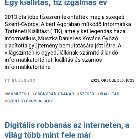
Egy kiállítás, tíz izgalmas év
2013 óta több tízezren tekintették meg a szegedi
Szent-Györgyi Albert Agorában működő Informatika
Történeti Kiállítást (ITK), amely két legendás hazai
informatikus, Muszka Dániel és Kovács Győző
alapította gyűjtemény bemutatására jött létre. A
világszinten is egyedülállónak számító állandó
informatikatörténeti kiállítás és számos
informatikatörténe
IT BUSINESS
2023. OKTÓBER 15. 10:23
MOBILTECH
CSONGRÁD-CSANÁD
SZEGED
KIÁLLÍTÁS
SZENT-GYÖRGYI ALBERT
Digitális robbanás az interneten, a
világ több mint fele már