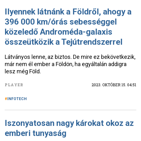
Ilyennek látnánk a Földről, ahogy a
396 000 km/órás sebességgel
közeledő Androméda-galaxis
összeütközik a Tejútrendszerrel
Látványos lenne, az biztos. De mire ez bekövetkezik,
már nem él ember a Földön, ha egyáltalán addigra
lesz még Föld.
PLAYER
2023. OKTÓBER 15. 04:51
INFOTECH
Iszonyatosan nagy károkat okoz az
emberi tunyaság