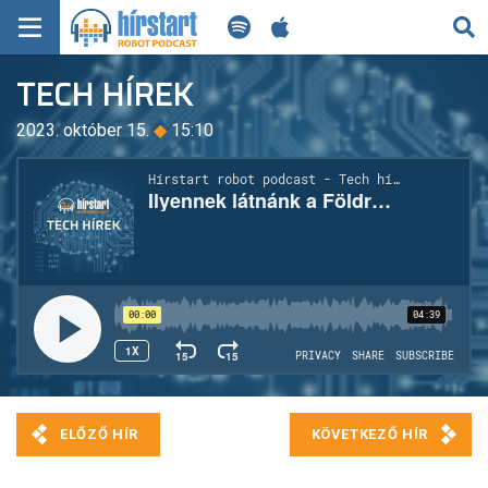
KERESÉS
TECH HÍREK
KEZDŐLAP
2023. október 15.
◆
15:10
FRISS HÍREK
TECH HÍREK
FILM-ZENE-SZÓRAKOZÁS
PLAYLIST
MI AZ A ROBOT PODCAST?