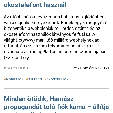
okostelefont használ
Az utóbbi három évtizedben hatalmas fejlődésben
van a digitális környezetünk. Ennek egyik meggyőző
bizonyítéka a weboldalak milliárdos száma és az
okostelefont használók látványos felfutása. A
világháló(www) már 1,88 milliárd webhelynek ad
otthont, és ez a szám folyamatosan növekszik –
olvasható a TradingPlatforms.com beszámolójában.
(Ez kicsit oly
DIGITREND-I
2023. OKTÓBER 15. 11:28
MOBILTECH
TELEFON
OKOSTELEFON
Minden ötödik, Hamász-
propagandát toló fiók kamu – állítja