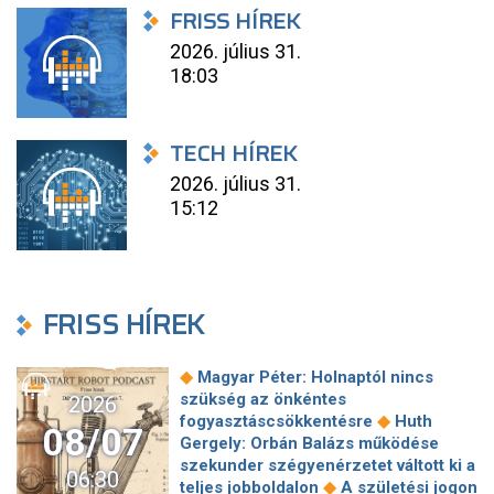
FRISS HÍREK
2026. július 31.
18:03
TECH HÍREK
2026. július 31.
15:12
FRISS HÍREK
◆
Magyar Péter: Holnaptól nincs
szükség az önkéntes
2026
◆
fogyasztáscsökkentésre
Huth
08/07
Gergely: Orbán Balázs működése
szekunder szégyenérzetet váltott ki a
06:30
◆
teljes jobboldalon
A születési jogon