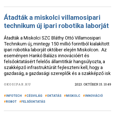
Átadták a miskolci villamosipari
technikum új ipari robotika laborját
Átadták a Miskolci SZC Bláthy Ottó Villamosipari
Technikum új, mintegy 150 millió forintból kialakított
ipari robotika laborját október elején Miskolcon. Az
eseményen Hankó Balázs innovációért és
felsőoktatásért felelős államtitkár hangsúlyozta, a
szakképző infrastruktúrát fejleszteni kell, hogy a
gazdaság, a gazdasági szereplők és a szakképző isk
OKOSIPAR.HU
2023. OKTÓBER 15. 10:49
INFOTECH
CÉGVILÁG
OKTATÁS
MISKOLC
INNOVÁCIÓ
ROBOT
FELSŐOKTATÁS