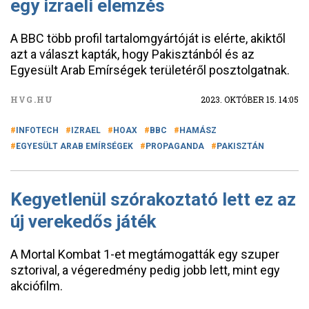
egy izraeli elemzés
A BBC több profil tartalomgyártóját is elérte, akiktől
azt a választ kapták, hogy Pakisztánból és az
Egyesült Arab Emírségek területéről posztolgatnak.
HVG.HU
2023. OKTÓBER 15. 14:05
INFOTECH
IZRAEL
HOAX
BBC
HAMÁSZ
EGYESÜLT ARAB EMÍRSÉGEK
PROPAGANDA
PAKISZTÁN
Kegyetlenül szórakoztató lett ez az
új verekedős játék
A Mortal Kombat 1-et megtámogatták egy szuper
sztorival, a végeredmény pedig jobb lett, mint egy
akciófilm.