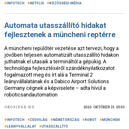
INFOTECH
NETFLIX
KÖZÖSSÉGI MÉDIA
Automata utasszállító hidakat
fejlesztenek a müncheni reptérre
A müncheni repülőtér vezetése azt tervezi, hogy a
jövőben teljesen automatizált utasszállító hidakon
juthatnak el utasaik a termináltól a gépükig. A
technológia fejlesztéséről szándéknyilatkozatot
fogalmazott meg és írt alá a Terminal 2
leányvállalatának és a Dabico Airport Solutions
Germany cégnek a képviselete – adta hívül a
roboticsandautomation
OKOSIPAR.HU
2023. OKTÓBER 15. 05:03
INFOTECH
CÉGVILÁG
NÉMETORSZÁG
ROBOT
MÜNCHEN
LEÁNYVÁLLALAT
UTASSZÁLLÍTÓ