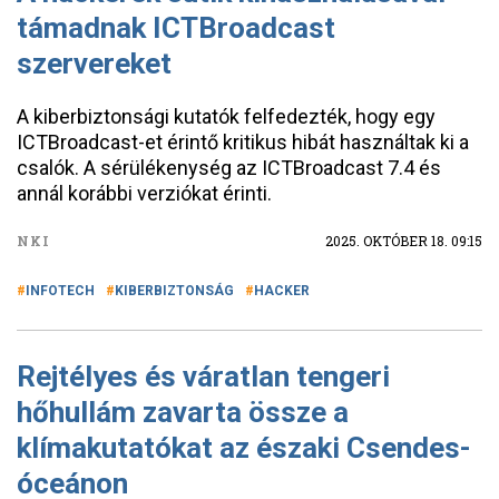
támadnak ICTBroadcast
szervereket
A kiberbiztonsági kutatók felfedezték, hogy egy
ICTBroadcast-et érintő kritikus hibát használtak ki a
csalók. A sérülékenység az ICTBroadcast 7.4 és
annál korábbi verziókat érinti.
NKI
2025. OKTÓBER 18. 09:15
INFOTECH
KIBERBIZTONSÁG
HACKER
Rejtélyes és váratlan tengeri
hőhullám zavarta össze a
klímakutatókat az északi Csendes-
óceánon