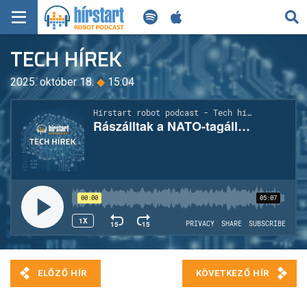
KERESÉS
TECH HÍREK
KEZDŐLAP
2025. október 18.
◆
15:04
FRISS HÍREK
TECH HÍREK
FILM-ZENE-SZÓRAKOZÁS
PLAYLIST
MI AZ A ROBOT PODCAST?