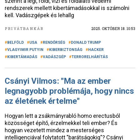
szerint a légi, földi, vízi és földalatti védelmi
rendszerek mellett kibertámadásokkal is számolni
kell. Vadászgépek és lehallg
PRIVÁTBANKÁR
2025. OKTÓBER 18. 10:53
BELFÖLD
USA
RENDŐRSÉG
DONALD TRUMP
VLAGYIMIR PUTYIN
KIBERBIZTONSÁG
HACKER
KIBERTÁMADÁS
VADÁSZGÉP
TERRORELHÁRÍTÁS
Csányi Vilmos: "Ma az ember
legnagyobb problémája, hogy nincs
az életének értelme"
Hogyan lett a zsákmányrabló homo erectusból
közösséget építő, érzelmekkel teli ember? És
hogyan vezetett mindez a mesterséges
intelligenciával folytatott "barátságokig"? Csányi