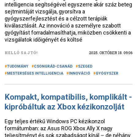
intelligencia segítségével egyszerre akár száz beteg
sejtmintáját vizsgálja, gyorsítva a
gyógyszerfejlesztést és a célzott terápiák
kiválasztását. Az innováció a személyre szabott
gyógyítást forradalmasíthatja, miközben csökkenti a
vizsgálatok időigényét és költsé
HELLÓ SAJTÓ!
2025. OKTÓBER 18. 09:06
TUDOMÁNY
CSONGRÁD-CSANÁD
SZEGED
MESTERSÉGES INTELLIGENCIA
INNOVÁCIÓ
GYÓGYSZER
Kompakt, kompatibilis, komplikált -
kipróbáltuk az Xbox kézikonzolját
Egy teljes értékű Windows PC kézikonzol
formátumban: az Asus ROG Xbox Ally X nagy
teljesítményt és sok szabadságot kínál – de néhány