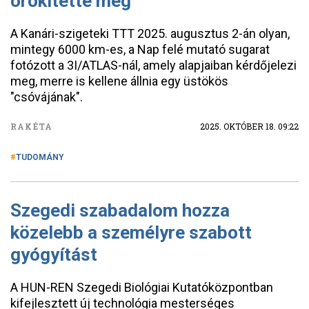
örökítette meg
A Kanári-szigeteki TTT 2025. augusztus 2-án olyan,
mintegy 6000 km-es, a Nap felé mutató sugarat
fotózott a 3I/ATLAS-nál, amely alapjaiban kérdőjelezi
meg, merre is kellene állnia egy üstökös
"csóvájának".
RAKÉTA
2025. OKTÓBER 18. 09:22
TUDOMÁNY
Szegedi szabadalom hozza
közelebb a személyre szabott
gyógyítást
A HUN-REN Szegedi Biológiai Kutatóközpontban
kifejlesztett új technológia mesterséges