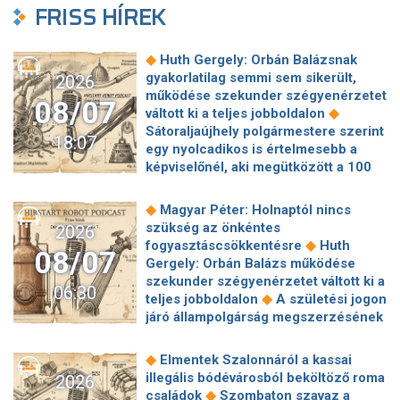
FRISS HÍREK
◆
Huth Gergely: Orbán Balázsnak
gyakorlatilag semmi sem sikerült,
2026
működése szekunder szégyenérzetet
08/07
◆
váltott ki a teljes jobboldalon
Sátoraljaújhely polgármestere szerint
18:07
egy nyolcadikos is értelmesebb a
képviselőnél, aki megütközött a 100
◆
milliós parkolón
Az amerikai
hírszerzés szerint Putyin pár éven
◆
Magyar Péter: Holnaptól nincs
belül megtámadhat egy NATO-
szükség az önkéntes
2026
◆
tagállamot
Vitézy Dávid
◆
fogyasztáscsökkentésre
Huth
08/07
elmagyarázta, miért Mészárosék
Gergely: Orbán Balázs működése
cége nyerte a közbeszerzést
szekunder szégyenérzetet váltott ki a
06:30
◆
sínhegesztésre
Nagy cégek
◆
teljes jobboldalon
A születési jogon
segítségét kéri Szolnok
járó állampolgárság megszerzésének
polgármestere a 400 kirúgott
korlátozásáról írt alá rendeletet
◆
kerékpárgyári munkás miatt
Nagy a
◆
Donald Trump
„Kevésen múlt a
◆
Elmentek Szalonnáról a kassai
mozgolódás a Legfőbb Ügyészségen,
katasztrófa” – szintet léphetett az
illegális bódévárosból beköltöző roma
2026
◆
többen kerülnek új pozícióba
Tarr
◆
orosz hibrid hadviselés
Bod Péter
◆
családok
Szombaton szavaz a
Zoltán: Zajlik a közmédia átvilágítása