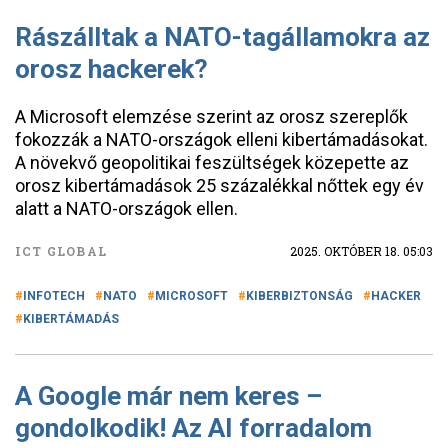
Rászálltak a NATO-tagállamokra az
orosz hackerek?
A Microsoft elemzése szerint az orosz szereplők
fokozzák a NATO-országok elleni kibertámadásokat.
A növekvő geopolitikai feszültségek közepette az
orosz kibertámadások 25 százalékkal nőttek egy év
alatt a NATO-országok ellen.
ICT GLOBAL
2025. OKTÓBER 18. 05:03
INFOTECH
NATO
MICROSOFT
KIBERBIZTONSÁG
HACKER
KIBERTÁMADÁS
A Google már nem keres –
gondolkodik! Az AI forradalom