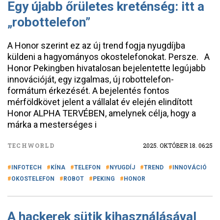
Egy újabb őrületes kreténség: itt a
„robottelefon”
A Honor szerint ez az új trend fogja nyugdíjba
küldeni a hagyományos okostelefonokat. Persze. A
Honor Pekingben hivatalosan bejelentette legújabb
innovációját, egy izgalmas, új robottelefon-
formátum érkezését. A bejelentés fontos
mérföldkövet jelent a vállalat év elején elindított
Honor ALPHA TERVÉBEN, amelynek célja, hogy a
márka a mesterséges i
TECHWORLD
2025. OKTÓBER 18. 06:25
INFOTECH
KÍNA
TELEFON
NYUGDÍJ
TREND
INNOVÁCIÓ
OKOSTELEFON
ROBOT
PEKING
HONOR
A hackerek sütik kihasználásával