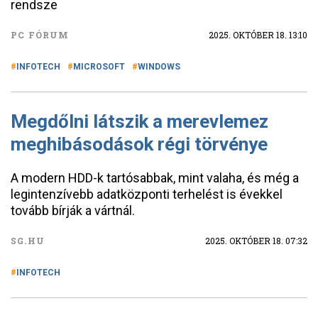
rendsze
PC FÓRUM
2025. OKTÓBER 18. 13:10
INFOTECH
MICROSOFT
WINDOWS
Megdőlni látszik a merevlemez
meghibásodások régi törvénye
A modern HDD-k tartósabbak, mint valaha, és még a
legintenzívebb adatközponti terhelést is évekkel
tovább bírják a vártnál.
SG.HU
2025. OKTÓBER 18. 07:32
INFOTECH