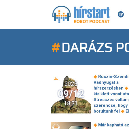
#
DARÁZS P
◆
Ruszin-Szendi
Vadnyugat a
2025
◆
hírszerzésben
09/12
kisiklott vonat ut
Stresszes voltam
18:31
szerencse, hogy
◆
borultunk fel
El
pillanat: Olyat kér
Washington Orbá
◆
Már kapható az
Viktortól, ami tel