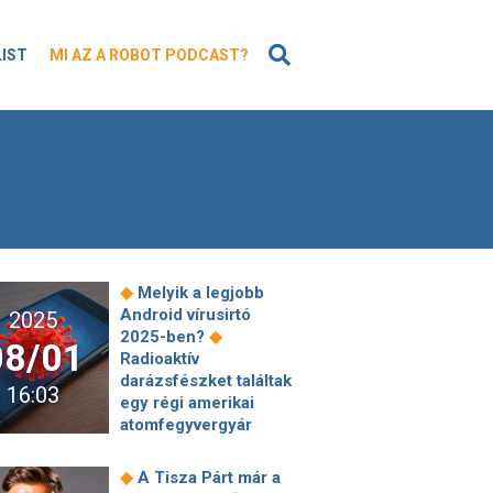
KERESÉS
LIST
MI AZ A ROBOT PODCAST?
◆
Melyik a legjobb
Android vírusirtó
2025
◆
2025-ben?
08/01
Radioaktív
darázsfészket találtak
16:03
egy régi amerikai
atomfegyvergyár
◆
területén
Évmilliókkal ezelőtti
◆
A Tisza Párt már a
talaj segíthet a