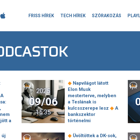
FRISS HÍREK
TECH HÍREK
SZÓRAKOZÁS
PLAY
ODCASTOK
◆
:
Napvilágot látott
Elon Musk
2025
A
mesterterve, melyben
09/06
asa:
a Teslának is
◆
,
kulcsszerepe lesz
A
15:35
 nem
bankszektor
jött a
történelmi
fordulóponthoz
◆
n
érkezett
Hazánkba
◆
 új
Üvöltöttek a DK-sok,
jesen
is megérkezett a