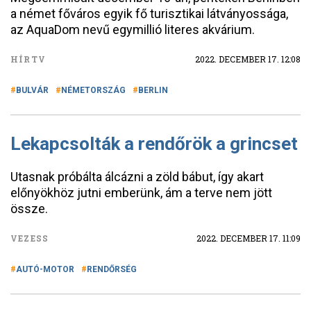
a német főváros egyik fő turisztikai látványossága,
az AquaDom nevű egymillió literes akvárium.
HÍRTV
2022. DECEMBER 17. 12:08
BULVÁR
NÉMETORSZÁG
BERLIN
Lekapcsolták a rendőrök a grincset
Utasnak próbálta álcázni a zöld bábut, így akart
előnyökhöz jutni emberünk, ám a terve nem jött
össze.
VEZESS
2022. DECEMBER 17. 11:09
AUTÓ-MOTOR
RENDŐRSÉG