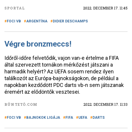
SPORTAL
2022. DECEMBER 17. 11:45
FOCI VB
ARGENTÍNA
DIDIER DESCHAMPS
Végre bronzmeccs!
Időről-időre felvetődik, vajon van-e értelme a FIFA
által szervezett tornákon mérkőzést játszani a
harmadik helyért? Az UEFA sosem rendez ilyen
találkozót az Európa-bajnokságokon, de például a
napokban kezdődött PDC darts vb-n sem játszanak
éremért az elődöntők vesztesei.
BÜNTETŐ.COM
2022. DECEMBER 17. 11:33
FOCI VB
BAJNOKOK LIGÁJA
FIFA
UEFA
DARTS