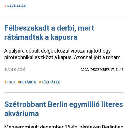
GAZDASÁG
Félbeszakadt a derbi, mert
rátámadtak a kapusra
A pályára dobált dolgok közül visszahajított egy
pirotechnikai eszközt a kapus. Azonnal jött a roham.
RANGADÓ
2022. DECEMBER 17. 11:43
FOCI
PETÁRDA
TŰZIJÁTÉK
Szétrobbant Berlin egymillió literes
akváriuma
Megsemmisült december 16-án, pénteken Berlinben