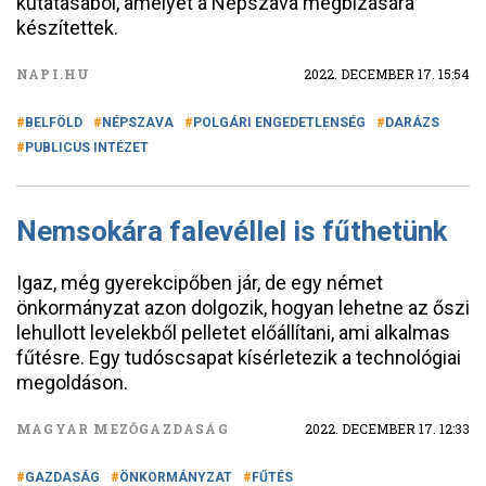
kutatásából, amelyet a Népszava megbízására
készítettek.
NAPI.HU
2022. DECEMBER 17. 15:54
BELFÖLD
NÉPSZAVA
POLGÁRI ENGEDETLENSÉG
DARÁZS
PUBLICUS INTÉZET
Nemsokára falevéllel is fűthetünk
Igaz, még gyerekcipőben jár, de egy német
önkormányzat azon dolgozik, hogyan lehetne az őszi
lehullott levelekből pelletet előállítani, ami alkalmas
fűtésre. Egy tudóscsapat kísérletezik a technológiai
megoldáson.
MAGYAR MEZŐGAZDASÁG
2022. DECEMBER 17. 12:33
GAZDASÁG
ÖNKORMÁNYZAT
FŰTÉS