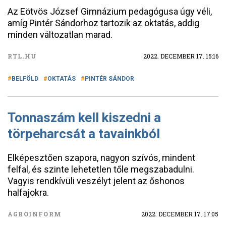
Az Eötvös József Gimnázium pedagógusa úgy véli,
amíg Pintér Sándorhoz tartozik az oktatás, addig
minden változatlan marad.
RTL.HU
2022. DECEMBER 17. 15:16
BELFÖLD
OKTATÁS
PINTÉR SÁNDOR
Tonnaszám kell kiszedni a
törpeharcsát a tavainkból
Elképesztően szapora, nagyon szívós, mindent
felfal, és szinte lehetetlen tőle megszabadulni.
Vagyis rendkívüli veszélyt jelent az őshonos
halfajokra.
AGROINFORM
2022. DECEMBER 17. 17:05