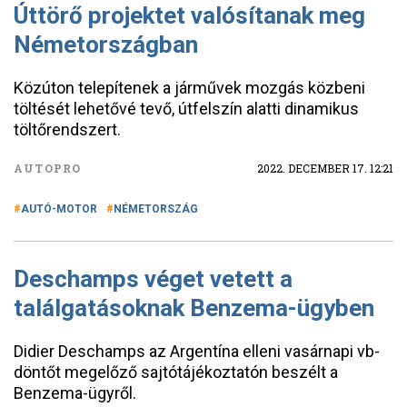
Úttörő projektet valósítanak meg
Németországban
Közúton telepítenek a járművek mozgás közbeni
töltését lehetővé tevő, útfelszín alatti dinamikus
töltőrendszert.
AUTOPRO
2022. DECEMBER 17. 12:21
AUTÓ-MOTOR
NÉMETORSZÁG
Deschamps véget vetett a
találgatásoknak Benzema-ügyben
Didier Deschamps az Argentína elleni vasárnapi vb-
döntőt megelőző sajtótájékoztatón beszélt a
Benzema-ügyről.