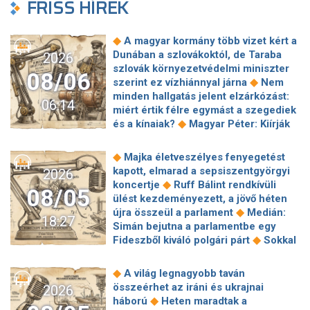
FRISS HÍREK
◆
A magyar kormány több vizet kért a
Dunában a szlovákoktól, de Taraba
2026
szlovák környezetvédelmi miniszter
08/06
◆
szerint ez vízhiánnyal járna
Nem
minden hallgatás jelent elzárkózást:
06:14
miért értik félre egymást a szegediek
◆
és a kínaiak?
Magyar Péter: Kiírják
az első szélerőművi pályázatokat, a
projektekben magyar állami
◆
Majka életveszélyes fenyegetést
◆
tulajdonrészt fognak előírni
Orbán
kapott, elmarad a sepsiszentgyörgyi
2026
Gáspár hatszor repült honvédségi
◆
koncertje
Ruff Bálint rendkívüli
08/05
◆
gépen Csádba és Nigerbe
Ismert
ülést kezdeményezett, a jövő héten
magyar utazási iroda ment csődbe,
◆
újra összeül a parlament
Medián:
18:27
bolgár biztosítóval hadakozhatnak az
Simán bejutna a parlamentbe egy
◆
utasok
Amerikai rakétákat is
◆
Fideszből kiváló polgári párt
Sokkal
zsákmányolt az előrenyomuló orosz
◆
olcsóbb lesz végre a tankolás
◆
hadsereg
Az élet Balásy Gyula
Vitézy: 42 új, 120 méteres
◆
A világ legnagyobb taván
után: a Szerencsejáték Zrt. átalakítja
motorvonatot vesznek, teljesen
összeérhet az iráni és ukrajnai
2026
◆
ügynökségi modelljét
A Tisza-
megújul a szentendrei, a csepeli és a
◆
háború
Heten maradtak a
frakció kezdeményezte, hogy jövő
◆
ráckevei HÉV járműparkja
Egy