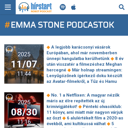
KERESÉS
#
EMMA STONE PODCASTOK
KEZDŐLAP
FRISS HÍREK
◆
A legjobb karácsonyi vásárok
TECH HÍREK
Európában, ahol már novemberben
2025
◆
ünnepi hangulatba kerülhetünk
8 év
11/07
után visszatér a filmezéshez Meghan
FILM-ZENE-SZÓRAKOZÁS
◆
hercegné
Már holnap streamingen:
11:44
Lenyűgözőnek ígérkező doku készült
PLAYLIST
az Avatar-filmekről, a Tűz és Hamu
◆
kulisszái mögé is betekinthetsz!
Megosztó változtatás jöhet a Harry
MI AZ A ROBOT PODCAST?
◆
No. 1 a Netflixen: A magyar nézők
◆
Potter-sorozatban
Befutott a
máris az élre repítették az új
2025
Michael Jackson életéről szóló film
◆
krimivígjátékot!
Pénteki olvasóklub:
08/30
◆
első kedvcsinálója
Világhírű és
11 könyv, ami miatt már nagyon várjuk
imádja a magyar sültkrumplit – 37
◆
az őszt
6 alulértékelt film a 2020-as
11:16
◆
éves lett Emma Stone
Fantasztikus
◆
évekből, ami kultikussá válhat
5
hírünk van a magyar Harry Potter-