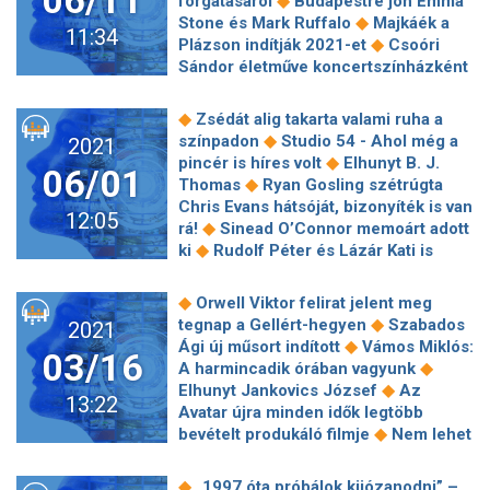
06/11
◆
forgatásáról
Budapestre jön Emma
◆
maga a film
Új sorozat készül A
◆
Stone és Mark Ruffalo
Majkáék a
11:34
◆
Korona mintájára
A Madách-
◆
Plázson indítják 2021-et
Csoóri
◆
univerzum nyomozói
Caligula
Sándor életműve koncertszínházként
(csoda)lova bevágtat Budapestre
◆
kel életre a Margón
Kezdődik a
Berlinale nyári különkiadása – magyar
◆
Zsédát alig takarta valami ruha a
◆
filmek is versenyben
A démonok és
◆
színpadon
Studio 54 - Ahol még a
2021
◆
kétségek között
519 percnyi zenét
◆
pincér is híres volt
Elhunyt B. J.
06/01
kínáló John Lennon-kiadvány jelent
◆
Thomas
Ryan Gosling szétrúgta
◆
meg
Az élőszereplős A kis
Chris Evans hátsóját, bizonyíték is van
12:05
hableány kiszivárgott forgatási fotóin
◆
rá!
Sinead O’Connor memoárt adott
szemügyre vehetjük a partra vetett
◆
ki
Rudolf Péter és Lázár Kati is
◆
Arielt
Sztálin KGB-s
◆
halhatatlan lett
Emma Stone szerint
bérgyilkosokkal akarta megöletni az
A kis hableány gonoszának,
◆
Orwell Viktor felirat jelent meg
egyik legnagyobb amerikai
◆
Ursulának is kéne egy saját film
A
◆
tegnap a Gellért-hegyen
Szabados
2021
◆
westernhőst
Idén ismét
gyermeknapon debütált a Netflixen a
◆
Ági új műsort indított
Vámos Miklós:
fesztiválozhatnak a régizene kedvelői
03/16
börtönben lévő apák és gyermekeik
◆
A harmincadik órában vagyunk
◆
történetéről szóló magyar film
◆
Elhunyt Jankovics József
Az
13:22
Köztársasági elnök lenne az ismert
Avatar újra minden idők legtöbb
◆
zenész
Kulturális programözön
◆
bevételt produkáló filmje
Nem lehet
◆
Szentendrén
Fábry Sándor
◆
mindenki Rómeó
10 Oscar-jelölést
túravezető volt
kapott David Fincher filmje, a Mank,
◆
„1997 óta próbálok kijózanodni” –