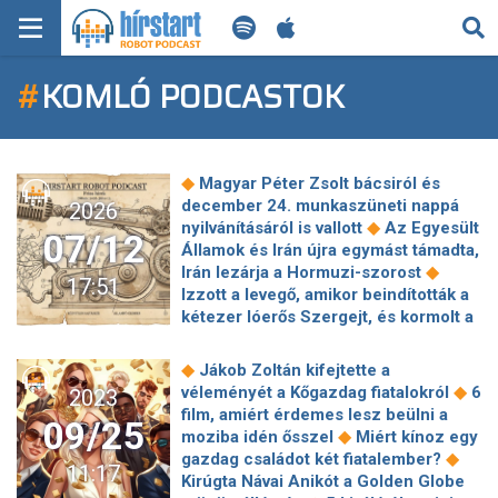
KERESÉS
#
KOMLÓ PODCASTOK
KEZDŐLAP
FRISS HÍREK
◆
Magyar Péter Zsolt bácsiról és
TECH HÍREK
december 24. munkaszüneti nappá
2026
◆
nyilvánításáról is vallott
Az Egyesült
07/12
Államok és Irán újra egymást támadta,
FILM-ZENE-SZÓRAKOZÁS
◆
Irán lezárja a Hormuzi-szorost
17:51
Izzott a levegő, amikor beindították a
PLAYLIST
kétezer lóerős Szergejt, és kormolt a
◆
Púpos is
Magyar Péter átlagosan 3-
4 órát alszik éjszakánként, és talán
MI AZ A ROBOT PODCAST?
◆
Jákob Zoltán kifejtette a
◆
tanárként dolgozna 8 év múlva
◆
véleményét a Kőgazdag fiatalokról
6
2023
Vitézy Dávid nem a levegőbe beszélt:
film, amiért érdemes lesz beülni a
09/25
augusztus 1-jén megnyílik a bezárt
◆
moziba idén ősszel
Miért kínoz egy
◆
vasútvonal
Meghalt Lindsey Graham
◆
gazdag családot két fiatalember?
11:17
amerikai szenátor, Ukrajna egyik
Kirúgta Návai Anikót a Golden Globe
◆
legnagyobb támogatója
Egy beteg