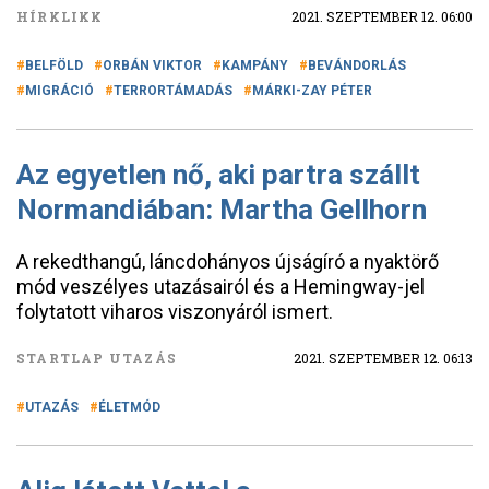
HÍRKLIKK
2021. SZEPTEMBER 12. 06:00
BELFÖLD
ORBÁN VIKTOR
KAMPÁNY
BEVÁNDORLÁS
MIGRÁCIÓ
TERRORTÁMADÁS
MÁRKI-ZAY PÉTER
Az egyetlen nő, aki partra szállt
Normandiában: Martha Gellhorn
A rekedthangú, láncdohányos újságíró a nyaktörő
mód veszélyes utazásairól és a Hemingway-jel
folytatott viharos viszonyáról ismert.
STARTLAP UTAZÁS
2021. SZEPTEMBER 12. 06:13
UTAZÁS
ÉLETMÓD