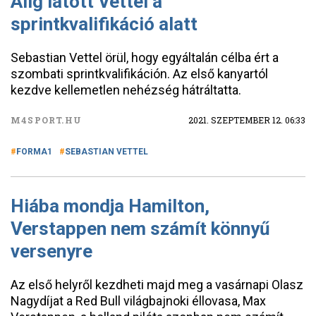
Alig látott Vettel a
sprintkvalifikáció alatt
Sebastian Vettel örül, hogy egyáltalán célba ért a
szombati sprintkvalifikáción. Az első kanyartól
kezdve kellemetlen nehézség hátráltatta.
M4SPORT.HU
2021. SZEPTEMBER 12. 06:33
FORMA1
SEBASTIAN VETTEL
Hiába mondja Hamilton,
Verstappen nem számít könnyű
versenyre
Az első helyről kezdheti majd meg a vasárnapi Olasz
Nagydíjat a Red Bull világbajnoki éllovasa, Max