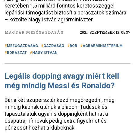
keretében 1,5 milliárd forintos keretösszeggel
lepárlási támogatást biztosít a borászatok számára
– közölte Nagy István agrárminiszter.
MAGYAR MEZŐGAZDASÁG
2021. SZEPTEMBER 12. 05:37
MEZŐGAZDASÁG
GAZDASÁG
BOR
AGRÁRMINISZTÉRIUM
BORÁSZAT
NAGY ISTVÁN
Legális dopping avagy miért kell
még mindig Messi és Ronaldo?
Bár a két szupersztár kezd megöregedni, még
mindig kapnak utánuk a piacon. Tudásuk és
tapasztalatuk ugyanis doppingként hathat a
csapatra, hírnevük pedig extra figyelmet és
pénzesőt hozhat a kluboknak.