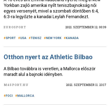
Yorkban zajló amerikai nyílt teniszbajnokság női
egyes versenyét, mivel a szombati döntőben 6:4,
6:3-ra legyőzte a kanadai Leylah Fernandezt.
EUROSPORT
2021. SZEPTEMBER 12. 00:39
SPORT
USA
TENISZ
NEW YORK
KANADA
Otthon nyert az Athletic Bilbao
A Bilbao továbbra is veretlen, a Mallorca először
maradt alul a bajnoki idényben.
M4SPORT.HU
2021. SZEPTEMBER 11. 23:17
FOCI
MALLORCA