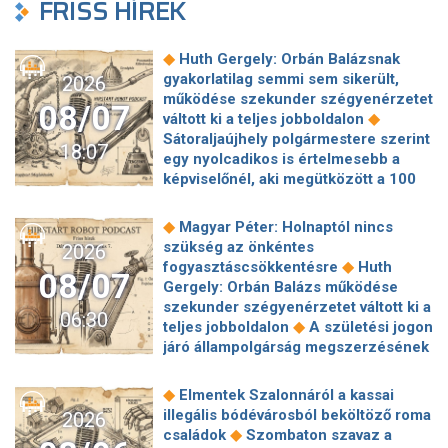
FRISS HÍREK
◆
Huth Gergely: Orbán Balázsnak
gyakorlatilag semmi sem sikerült,
2026
működése szekunder szégyenérzetet
08/07
◆
váltott ki a teljes jobboldalon
Sátoraljaújhely polgármestere szerint
18:07
egy nyolcadikos is értelmesebb a
képviselőnél, aki megütközött a 100
◆
milliós parkolón
Az amerikai
hírszerzés szerint Putyin pár éven
◆
Magyar Péter: Holnaptól nincs
belül megtámadhat egy NATO-
szükség az önkéntes
2026
◆
tagállamot
Vitézy Dávid
◆
fogyasztáscsökkentésre
Huth
08/07
elmagyarázta, miért Mészárosék
Gergely: Orbán Balázs működése
cége nyerte a közbeszerzést
szekunder szégyenérzetet váltott ki a
06:30
◆
sínhegesztésre
Nagy cégek
◆
teljes jobboldalon
A születési jogon
segítségét kéri Szolnok
járó állampolgárság megszerzésének
polgármestere a 400 kirúgott
korlátozásáról írt alá rendeletet
◆
kerékpárgyári munkás miatt
Nagy a
◆
Donald Trump
„Kevésen múlt a
◆
Elmentek Szalonnáról a kassai
mozgolódás a Legfőbb Ügyészségen,
katasztrófa” – szintet léphetett az
illegális bódévárosból beköltöző roma
2026
◆
többen kerülnek új pozícióba
Tarr
◆
orosz hibrid hadviselés
Bod Péter
◆
családok
Szombaton szavaz a
Zoltán: Zajlik a közmédia átvilágítása
Ákos: Vagyonkezelés közérdekből: mi