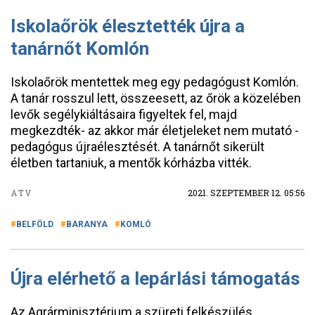
Iskolaőrök élesztették újra a
tanárnőt Komlón
Iskolaőrök mentettek meg egy pedagógust Komlón.
A tanár rosszul lett, összeesett, az őrök a közelében
levők segélykiáltásaira figyeltek fel, majd
megkezdték- az akkor már életjeleket nem mutató -
pedagógus újraélesztését. A tanárnőt sikerült
életben tartaniuk, a mentők kórházba vitték.
ATV
2021. SZEPTEMBER 12. 05:56
BELFÖLD
BARANYA
KOMLÓ
Újra elérhető a lepárlási támogatás
Az Agrárminisztérium a szüreti felkészülés