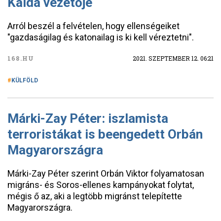
Kaida vezetője
Arról beszél a felvételen, hogy ellenségeiket
"gazdaságilag és katonailag is ki kell véreztetni".
168.HU
2021. SZEPTEMBER 12. 06:21
KÜLFÖLD
Márki-Zay Péter: iszlamista
terroristákat is beengedett Orbán
Magyarországra
Márki-Zay Péter szerint Orbán Viktor folyamatosan
migráns- és Soros-ellenes kampányokat folytat,
mégis ő az, aki a legtöbb migránst telepítette
Magyarországra.