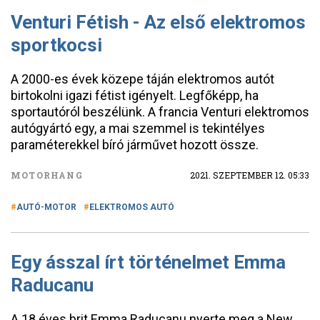
Venturi Fétish - Az első elektromos
sportkocsi
A 2000-es évek közepe táján elektromos autót
birtokolni igazi fétist igényelt. Legfőképp, ha
sportautóról beszélünk. A francia Venturi elektromos
autógyártó egy, a mai szemmel is tekintélyes
paraméterekkel bíró járművet hozott össze.
MOTORHANG
2021. SZEPTEMBER 12. 05:33
AUTÓ-MOTOR
ELEKTROMOS AUTÓ
Egy ásszal írt történelmet Emma
Raducanu
A 18 éves brit Emma Raducanu nyerte meg a New