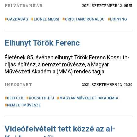
PRIVÁTBANKÁR
2021. SZEPTEMBER 12. 05:51
GAZDASÁG
LIONEL MESSI
CRISTIANO RONALDO
DOPPING
Elhunyt Török Ferenc
Életének 85. évében elhunyt Török Ferenc Kossuth-
díjas építész, a nemzet művésze, a Magyar
Művészeti Akadémia (MMA) rendes tagja.
INFOSTART
2021. SZEPTEMBER 12. 06:30
BELFÖLD
KOSSUTH-DÍJ
MAGYAR MŰVÉSZETI AKADÉMIA
NEMZET MŰVÉSZE
Videófelvételt tett közzé az al-