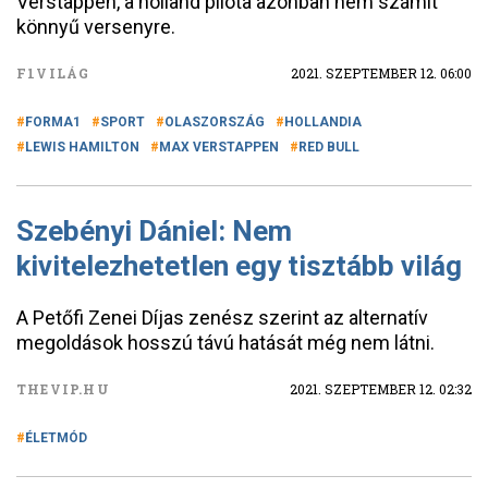
Verstappen, a holland pilóta azonban nem számít
könnyű versenyre.
F1VILÁG
2021. SZEPTEMBER 12. 06:00
FORMA1
SPORT
OLASZORSZÁG
HOLLANDIA
LEWIS HAMILTON
MAX VERSTAPPEN
RED BULL
Szebényi Dániel: Nem
kivitelezhetetlen egy tisztább világ
A Petőfi Zenei Díjas zenész szerint az alternatív
megoldások hosszú távú hatását még nem látni.
THEVIP.HU
2021. SZEPTEMBER 12. 02:32
ÉLETMÓD