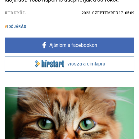
KIDERÜL
2023. SZEPTEMBER 17. 05:09
IDŐJÁRÁS
Ajánlom a facebookon
vissza a címlapra