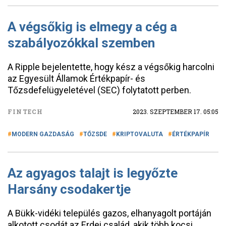
A végsőkig is elmegy a cég a
szabályozókkal szemben
A Ripple bejelentette, hogy kész a végsőkig harcolni
az Egyesült Államok Értékpapír- és
Tőzsdefelügyeletével (SEC) folytatott perben.
FINTECH
2023. SZEPTEMBER 17. 05:05
MODERN GAZDASÁG
TŐZSDE
KRIPTOVALUTA
ÉRTÉKPAPÍR
Az agyagos talajt is legyőzte
Harsány csodakertje
A Bükk-vidéki település gazos, elhanyagolt portáján
alkotott csodát az Erdei család, akik több kocsi