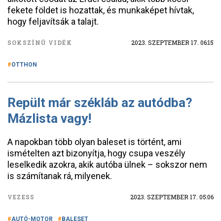
fekete földet is hozattak, és munkaképet hívtak,
hogy feljavítsák a talajt.
SOKSZÍNŰ VIDÉK
2023. SZEPTEMBER 17. 06:15
OTTHON
Repült már székláb az autódba?
Mázlista vagy!
A napokban több olyan baleset is történt, ami
ismételten azt bizonyítja, hogy csupa veszély
leselkedik azokra, akik autóba ülnek – sokszor nem
is számítanak rá, milyenek.
VEZESS
2023. SZEPTEMBER 17. 05:06
AUTÓ-MOTOR
BALESET