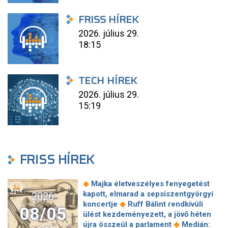
FRISS HÍREK
2026. július 29.
18:15
TECH HÍREK
2026. július 29.
15:19
FRISS HÍREK
◆
Majka életveszélyes fenyegetést
kapott, elmarad a sepsiszentgyörgyi
2026
◆
koncertje
Ruff Bálint rendkívüli
08/05
ülést kezdeményezett, a jövő héten
◆
újra összeül a parlament
Medián: