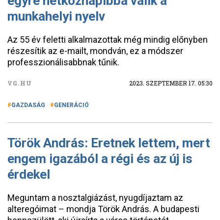
egyre hétköznapibbá válik a
munkahelyi nyelv
Az 55 év feletti alkalmazottak még mindig előnyben
részesítik az e-mailt, mondván, ez a módszer
professzionálisabbnak tűnik.
VG.HU
2023. SZEPTEMBER 17. 05:30
GAZDASÁG
GENERÁCIÓ
Török András: Eretnek lettem, mert
engem igazából a régi és az új is
érdekel
Meguntam a nosztalgiázást, nyugdíjaztam az
alteregóimat – mondja Török András. A budapesti