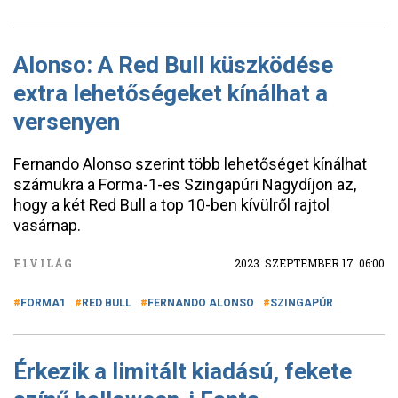
Alonso: A Red Bull küszködése
extra lehetőségeket kínálhat a
versenyen
Fernando Alonso szerint több lehetőséget kínálhat
számukra a Forma-1-es Szingapúri Nagydíjon az,
hogy a két Red Bull a top 10-ben kívülről rajtol
vasárnap.
F1VILÁG
2023. SZEPTEMBER 17. 06:00
FORMA1
RED BULL
FERNANDO ALONSO
SZINGAPÚR
Érkezik a limitált kiadású, fekete