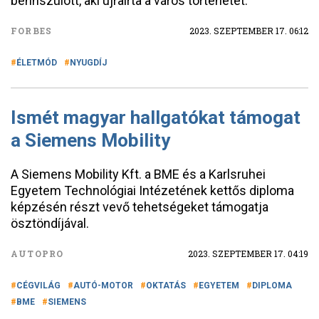
bennszülött, aki újraírta a város történetét.
FORBES
2023. SZEPTEMBER 17. 06:12
ÉLETMÓD
NYUGDÍJ
Ismét magyar hallgatókat támogat
a Siemens Mobility
A Siemens Mobility Kft. a BME és a Karlsruhei
Egyetem Technológiai Intézetének kettős diploma
képzésén részt vevő tehetségeket támogatja
ösztöndíjával.
AUTOPRO
2023. SZEPTEMBER 17. 04:19
CÉGVILÁG
AUTÓ-MOTOR
OKTATÁS
EGYETEM
DIPLOMA
BME
SIEMENS