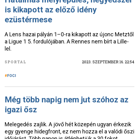
is kikapott az előző idény
ezüstérmese
A Lens hazai pályán 1–0-ra kikapott az újonc Metztől
a Ligue 1 5. fordulójában. A Rennes nem bírt a Lille-
lel.
SPORTAL
2023. SZEPTEMBER 16. 22:54
FOCI
Még több napig nem jut szóhoz az
igazi ősz
Melegedés zajlik. A jövő hét közepén ugyan érkezik
egy gyenge hidegfront, ez nem hozza el a valódi őszi
időjárást. Több napon is átléphetjük a 30 fokot.