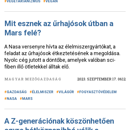
VEGETARIANIZMUS
VEGÁN
Mit esznek az űrhajósok útban a
Mars felé?
A Nasa versenyre hívta az élelmiszergyártókat, a
feladat az űrhajósok étkeztetésének a megoldása.
Nyolc cég jutott a döntőbe, amelyek valóban sci-
fiben illő ötletekkel álltak elő.
MAGYAR MEZŐGAZDASÁG
2023. SZEPTEMBER 17. 06:12
GAZDASÁG
ÉLELMISZER
VILÁGŰR
FOGYASZTÓVÉDELEM
NASA
MARS
A Z-generációnak köszönhetően