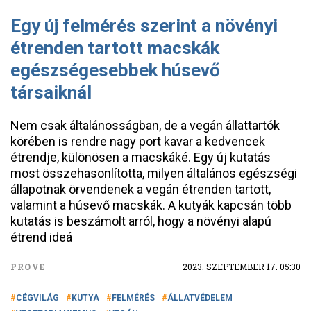
Egy új felmérés szerint a növényi
étrenden tartott macskák
egészségesebbek húsevő
társaiknál
Nem csak általánosságban, de a vegán állattartók
körében is rendre nagy port kavar a kedvencek
étrendje, különösen a macskáké. Egy új kutatás
most összehasonlította, milyen általános egészségi
állapotnak örvendenek a vegán étrenden tartott,
valamint a húsevő macskák. A kutyák kapcsán több
kutatás is beszámolt arról, hogy a növényi alapú
étrend ideá
PROVE
2023. SZEPTEMBER 17. 05:30
CÉGVILÁG
KUTYA
FELMÉRÉS
ÁLLATVÉDELEM