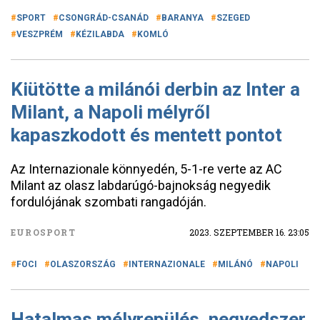
SPORT
CSONGRÁD-CSANÁD
BARANYA
SZEGED
VESZPRÉM
KÉZILABDA
KOMLÓ
Kiütötte a milánói derbin az Inter a
Milant, a Napoli mélyről
kapaszkodott és mentett pontot
Az Internazionale könnyedén, 5-1-re verte az AC
Milant az olasz labdarúgó-bajnokság negyedik
fordulójának szombati rangadóján.
EUROSPORT
2023. SZEPTEMBER 16. 23:05
FOCI
OLASZORSZÁG
INTERNAZIONALE
MILÁNÓ
NAPOLI
Hatalmas mélyrepülés, negyedszer