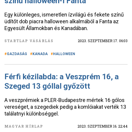
színű halloween-i Fanta
Egy különleges, ismeretlen ízvilágú és fekete színű
üdítőt dob piacra halloween alkalmából a Fanta az
Egyesült Államokban és Kanadában.
STARTLAP VÁSÁRLÁS
2023. SZEPTEMBER 17. 06:03
GAZDASÁG
KANADA
HALLOWEEN
Férfi kézilabda: a Veszprém 16, a
Szeged 13 góllal győzött
A veszprémiek a PLER-Budapestre mértek 16 gólos
vereséget, a szegediek pedig a komlóiakat verték 13
találatnyi különbséggel.
MAGYAR HÍRLAP
2023. SZEPTEMBER 16. 22:44