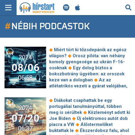
KERESÉS
#
NÉBIH PODCASTOK
KEZDŐLAP
FRISS HÍREK
◆
Miért tört ki tőzsdepánik az egész
TECH HÍREK
◆
világon?
Orosz pilóta: van néhány
2024
komoly gyengesége az ukrán F-16-
08/06
◆
osoknak
Egy dolog biztos a
FILM-ZENE-SZÓRAKOZÁS
bokszbotrány ügyében: az oroszok
06:58
◆
keze van a dologban
Az az
PLAYLIST
atlétatrikós vezeti a gyárat valójában,
vele kell beszélni – egy magyar siker
◆
Kínában
Alumíniumhiány miatt több
MI AZ A ROBOT PODCAST?
◆
Diákokat csaphattak be egy
◆
OEM sem tud elég autót gyártani
portugáliai tanulmányúttal, többen
2024
Állatgyógyászati készítményeket
◆
meg is sérültek
Közleményt adott ki
07/20
vizsgált a Nébih ‒ a termékek
◆
Joe Biden
Új elektromos autót dob
◆
többsége megfelelőnek bizonyult
◆
piacra a VW
Álőstermelőket
06:37
Zaharova: szerint az amerikai
◆
buktattak le
Ékszerdoboz falu, ahol
szolgálatoknak a biztonsági résekkel