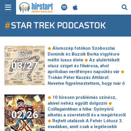
KERESÉS
#
STAR TREK PODCASTOK
KEZDŐLAP
FRISS HÍREK
◆
Álomszép fotókon Szoboszlai
TECH HÍREK
Dominik és Buzsik Borka irigylésre
2026
◆
méltó luxus élete
Az alulértékelt
03/27
olasz sziget és fővárosa, ahol
FILM-ZENE-SZÓRAKOZÁS
◆
áprilisban verőfényes napsütés vár
11:17
Trokán Péter Kaszás Attiláról:
PLAYLIST
Nevetve figyelmeztettem, hogy már ő
sem gyerek, vizsgáltassa ki magát!
Határozottabbnak kellett volna
MI AZ A ROBOT PODCAST?
◆
10 híresen problémás színész,
◆
lennem
A The Killers lesz a
◆
akivel nehéz együtt dolgozni
2025
◆
budapesti BL-döntő fő fellépője
Csillagainkban a hiba: Gyönyörű
02/26
Szentesi Éva keményen odaszúrt
alkotás a szeretetről és a megértésről
◆
Várkonyi Andreának
Krasznai Zsolt:
◆
Rejtett utalások A Fehér Lótusz 3.
11:11
◆
Még mindig szerelmes vagyok
évadában, amit csak a legélesebb
Érkezik egy látványos mozi, amiben