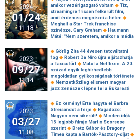
◆
vagy az eredeti filmek rajongója
◆
kedvencévé
Elhunyt Hunyadkürti
◆
amikor vezérigazgató voltam
Tíz,
2024
Megnéznéd a felújított Beatles-
◆
György színművész
Alföldi Róbert:
streamingre frissen felkerült film,
dokut? 4 könyvet ajánlunk mellé, amit
01/24
Az ügynök halálában benne van a
◆
amit érdemes megnézni a héten
◆
minden rajongónak olvasni kell
hétköznapi ember küzdelme és
Meghalt a Star Trek franchise
Jelenetek, melyek közben garantált a
11:18
reménytelensége, ami most még
◆
színésze, Gary Graham
Haumann
szekunder szégyen
◆
aktuálisabb
Akkorát ment a
Máté: "Nem szeretem, amikor a média
Saltburn, hogy sokan betörnek a
bulvárszenzációt kreál a
◆
filmben szereplő kastélyba
Micsoda
◆
művészetből"
Új nagyjátékfilmmel
◆
Görög Zita 44 évesen tetováltatni
divatpillanat - újra együtt Az ördög
◆
jelentkezik Szőke András
13
◆
fog
Robert De Niro újra eljátszhatja
2023
◆
Pradát visel főszereplői
11 karakter,
jelöléssel az Oppenheimer az idei
◆
a Taxisofőrt
Mától a Netflixen: A 20.
◆
aki új szintre emelt egy sorozatot
09/27
◆
Oscar legnagyobb esélyese
Még
század egyik leghírhedtebb
Erősen álmodók – beszélgetés
idén kijön a Squid Game második
megoldatlan gyilkosságának története
Száger Zsuzsannával és Urbanovits
11:14
◆
évada
Napi 200 szerelmes levelet
◆
Nemzetközileg elismert magyar
◆
Krisztinával
Nekik találkozni kellett:
◆
kapott a főbetyár a rajongóktól
jazz zenészek lépne fel a Bukaresti
az idei David Bowie-emlékest témája
◆
Lator László elvesztett édenkertje
◆
Jazznapokon
Megint irritáló
egy különleges barátság
Ők az Oscar-jelöltek – Magyar
kisgyereken bukott el egy mozifilm -
◆
Ez kemény! Érte hagyta el Barbra
◆
várományos is van!
„Nincs olyan,
◆
Az alkotó
Borbély Szilárd: Egyre
◆
Streisandot a férje
Ragadozó:
2023
hogy rossz játék” – Győri Zoltán a
rövidebb szavak – 10 ezer
◆
Nagyon nem sikerült!
Minden idők
Lírástudók vendége
03/27
◆
példányban ingyenes
Bödőcs:
15 legjobb filmje Martin Scorsese
Rossz látni, hogy türk basánk úgy
◆
szerint
Bretz Gábor és Dragony
11:08
nézi a cárevicset, ahogy Komár Laci
◆
Tímea kapta a Bartók-Pásztory-díjat
◆
nézte Elvis Presley-t
Párbeszédek