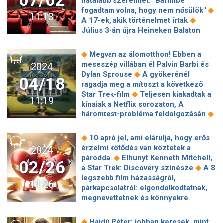
07/02
fiatalabb szerelmét: "Bármibe
okoztak
Reisz Gábor filmje nyerte a wroclawi
◆
fogadtam volna, hogy nem nősülök"
11:13
◆
filmfesztivál fődíját
Videók kerültek
◆
A 17-ek, akik történelmet írtak
elő Francis Ford Coppoláról és női
Július 3-án újra Heineken Balaton
◆
statisztáiról
Dubaji életéről mesélt
◆
Sound
Mihez kezdhetünk
Pesuth Rita: úszást oktat az egykori
korlátozott életidőnkkel? – erre ad
◆
Megvan az álomotthon! Ebben a
◆
kikbox-világbajnok
"William Shatner
◆
választ Michael Ende
Jim Carrey
meseszép villában él Palvin Barbi és
2024
azzal kezdte, hogy gyűlöli a
◆
grimaszai letarolták Hollywoodot
A
◆
Dylan Sprouse
A gyökerénél
forgatókönyvet" – interjú a legendás
04/18
cyberpunk alapműve egy írógépen
ragadja meg a mítoszt a következő
Star Trek-rendezővel, Nicholas
◆
született 40 évvel ezelőtt
Az új
◆
Star Trek-film
Teljesen kiakadtak a
Meyerrel
11:19
Hellboy első trailere alapján inkább
kínaiak a Netflix sorozaton, A
horrorra számíthatunk szuperhősfilm
◆
háromtest-probléma feldolgozásán
◆
helyett
Különleges lett Herendi
Nem tekintik munkának, mégis
◆
Gábor filmjének plakátja
Mark
kiégnek Magyarország
◆
10 apró jel, ami elárulja, hogy erős
Wahlberg kopaszodó bérgyilkosként
◆
legfelkapottabb koncertfotósai
érzelmi kötődés van köztetek a
2024
◆
sziporkázik Mel Gibson új filmjében
Sötét égboltok: Ha jönnek az
◆
pároddal
Elhunyt Kenneth Mitchell,
5 kultikus sci-fi-sorozat, ami piszok
02/26
◆
idegenek
Nagy Sanyi otthagyta a
◆
a Star Trek: Discovery színésze
A 8
rosszul öregedett
◆
Madách Színházat
Színdarab
legszebb film házasságról,
11:26
◆
készül Karsai Dániel történetéből
párkapcsolatról: elgondolkodtatnak,
Hamarosan érkezik a Deadpool &
megnevettetnek és könnyekre
◆
Rozsomák
5 örökségfolytatás, amit
◆
fakasztanak
Robin Williams bolond
akkor is megéri megnézni, ha nem
űrlényként vált ismertté és a nézők
◆
Hajdú Péter: jobban keresek, mint