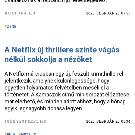
csatlakoznak a néptánc ifjú tehetségeihez.
KULTURA.HU
2025. FEBRUÁR 26. 07:33
ZENE
A Netflix új thrillere szinte vágás
nélkül sokkolja a nézőket
A Netflix márciusban egy új, feszült krimithrillerrel
jelentkezik, amelynek különlegessége, hogy
egyetlen folyamatos felvételben meséli el a
történetet. A Kamaszok című minisorozat előzetese
már elérhető, és minden adott ahhoz, hogy a hónap
egyik legnagyobb dobása legyen.
IGÉNYESFÉRFI.HU
2025. FEBRUÁR 26. 05:34
FILM
NETFLIX