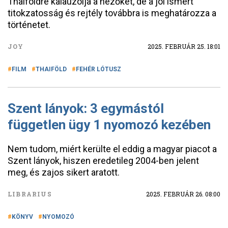
Thaiföldre kalauzolja a nézőket, de a jól ismert
titokzatosság és rejtély továbbra is meghatározza a
történetet.
JOY
2025. FEBRUÁR 25. 18:01
FILM
THAIFÖLD
FEHÉR LÓTUSZ
Szent lányok: 3 egymástól
független ügy 1 nyomozó kezében
Nem tudom, miért kerülte el eddig a magyar piacot a
Szent lányok, hiszen eredetileg 2004-ben jelent
meg, és zajos sikert aratott.
LIBRARIUS
2025. FEBRUÁR 26. 08:00
KÖNYV
NYOMOZÓ