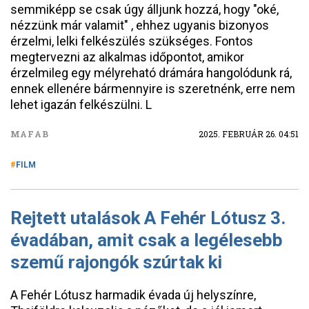
semmiképp se csak úgy álljunk hozzá, hogy "oké,
nézzünk már valamit" , ehhez ugyanis bizonyos
érzelmi, lelki felkészülés szükséges. Fontos
megtervezni az alkalmas időpontot, amikor
érzelmileg egy mélyreható drámára hangolódunk rá,
ennek ellenére bármennyire is szeretnénk, erre nem
lehet igazán felkészülni. L
MAFAB
2025. FEBRUÁR 26. 04:51
FILM
Rejtett utalások A Fehér Lótusz 3.
évadában, amit csak a legélesebb
szemű rajongók szúrtak ki
A Fehér Lótusz harmadik évada új helyszínre,