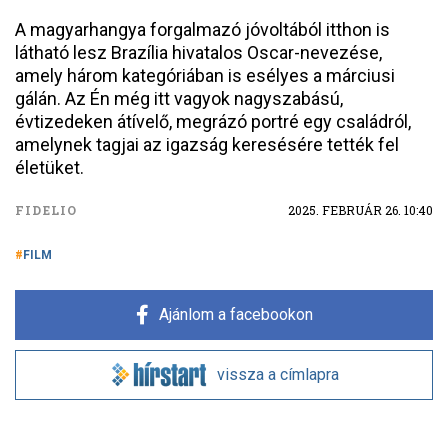
A magyarhangya forgalmazó jóvoltából itthon is
látható lesz Brazília hivatalos Oscar-nevezése,
amely három kategóriában is esélyes a márciusi
gálán. Az Én még itt vagyok nagyszabású,
évtizedeken átívelő, megrázó portré egy családról,
amelynek tagjai az igazság keresésére tették fel
életüket.
FIDELIO
2025. FEBRUÁR 26. 10:40
FILM
Ajánlom a facebookon
vissza a címlapra