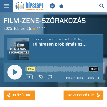
KERESÉS
FILM-ZENE-SZÓRAKOZÁS
KEZDŐLAP
2025. február 26.
◆
11:11
FRISS HÍREK
TECH HÍREK
FILM-ZENE-SZÓRAKOZÁS
PLAYLIST
MI AZ A ROBOT PODCAST?