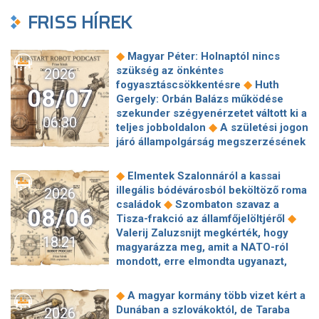
FRISS HÍREK
◆
Magyar Péter: Holnaptól nincs
szükség az önkéntes
2026
◆
fogyasztáscsökkentésre
Huth
08/07
Gergely: Orbán Balázs működése
szekunder szégyenérzetet váltott ki a
06:30
◆
teljes jobboldalon
A születési jogon
járó állampolgárság megszerzésének
korlátozásáról írt alá rendeletet
◆
Donald Trump
„Kevésen múlt a
◆
Elmentek Szalonnáról a kassai
katasztrófa” – szintet léphetett az
illegális bódévárosból beköltöző roma
2026
◆
orosz hibrid hadviselés
Bod Péter
◆
családok
Szombaton szavaz a
08/06
Ákos: Vagyonkezelés közérdekből: mi
◆
Tisza-frakció az államfőjelöltjéről
◆
jön a kekvák után?
Térképen, ahogy
Valerij Zaluzsnijt megkérték, hogy
18:21
hajnalban elérte Magyarország
magyarázza meg, amit a NATO-ról
◆
határát a hidegfront
A forintot is
mondott, erre elmondta ugyanazt,
◆
megütheti az aszály
Szombaton
◆
csak még erősebben
800 millióért
szavaz a Tisza-frakció az
kötött szerződéseket a HM cége a
◆
A magyar kormány több vizet kért a
◆
államfőjelöltjéről
Egyre inkább az
Lounge Eventtel, a miniszter
Dunában a szlovákoktól, de Taraba
2026
agglomerációt választják a főváros
◆
feljelentést tett
Orbán Anita