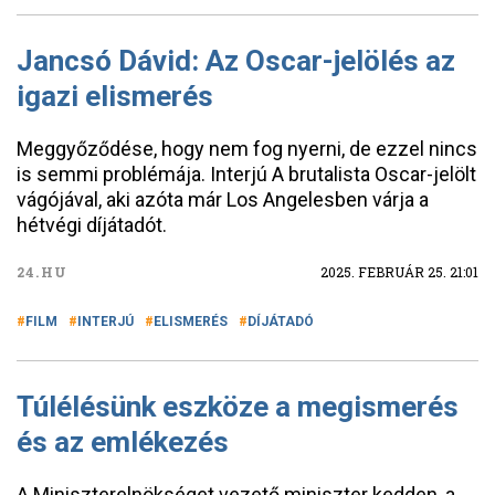
Jancsó Dávid: Az Oscar-jelölés az
igazi elismerés
Meggyőződése, hogy nem fog nyerni, de ezzel nincs
is semmi problémája. Interjú A brutalista Oscar-jelölt
vágójával, aki azóta már Los Angelesben várja a
hétvégi díjátadót.
24.HU
2025. FEBRUÁR 25. 21:01
FILM
INTERJÚ
ELISMERÉS
DÍJÁTADÓ
Túlélésünk eszköze a megismerés
és az emlékezés
A Miniszterelnökséget vezető miniszter kedden, a