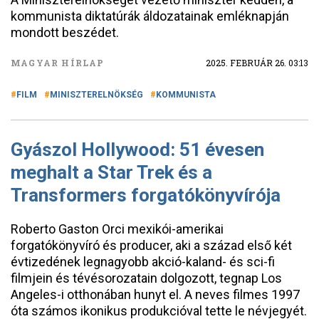
kommunista diktatúrák áldozatainak emléknapján
mondott beszédet.
MAGYAR HÍRLAP
2025. FEBRUÁR 26. 03:13
FILM
MINISZTERELNÖKSÉG
KOMMUNISTA
Gyászol Hollywood: 51 évesen
meghalt a Star Trek és a
Transformers forgatókönyvírója
Roberto Gaston Orci mexikói-amerikai
forgatókönyvíró és producer, aki a század első két
évtizedének legnagyobb akció-kaland- és sci-fi
filmjein és tévésorozatain dolgozott, tegnap Los
Angeles-i otthonában hunyt el. A neves filmes 1997
óta számos ikonikus produkcióval tette le névjegyét.