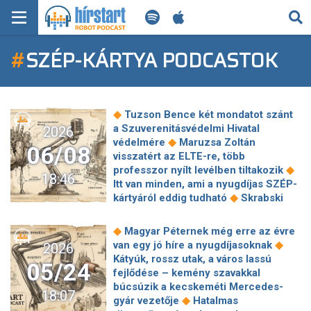
KERESÉS
#
SZÉP-KÁRTYA PODCASTOK
KEZDŐLAP
FRISS HÍREK
◆
Tuzson Bence két mondatot szánt
TECH HÍREK
a Szuverenitásvédelmi Hivatal
2026
◆
védelmére
Maruzsa Zoltán
06/08
visszatért az ELTE-re, több
FILM-ZENE-SZÓRAKOZÁS
◆
professzor nyílt levélben tiltakozik
18:46
Itt van minden, ami a nyugdíjas SZÉP-
PLAYLIST
◆
kártyáról eddig tudható
Skrabski
Fruzsina beszédét kifújolták a Sulyok
◆
Tamásért tüntetők
Lázár János
MI AZ A ROBOT PODCAST?
◆
Magyar Péternek még erre az évre
egyik legfájóbb intézkedését törölte
◆
van egy jó híre a nyugdíjasoknak
2026
◆
el Vitézy Dávid
10 milliárdos
Kátyúk, rossz utak, a város lassú
05/24
oktatási szerződéseket kötött a
fejlődése – kemény szavakkal
választások előtt a Kulturális és
búcsúzik a kecskeméti Mercedes-
18:07
◆
Innovációs Minisztérium
Drónt
◆
gyár vezetője
Hatalmas
◆
lőttek a NATO-légtérben
Vitézyék