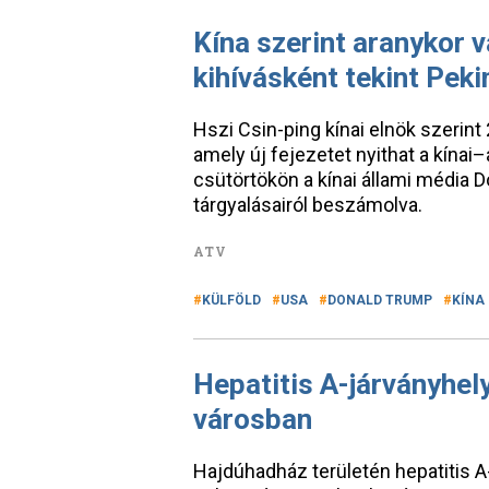
Kína szerint aranykor 
kihívásként tekint Peki
Hszi Csin-ping kínai elnök szerint
amely új fejezetet nyithat a kínai
csütörtökön a kínai állami média 
tárgyalásairól beszámolva.
ATV
KÜLFÖLD
USA
DONALD TRUMP
KÍNA
Hepatitis A-járványhely
városban
Hajdúhadház területén hepatitis A-j