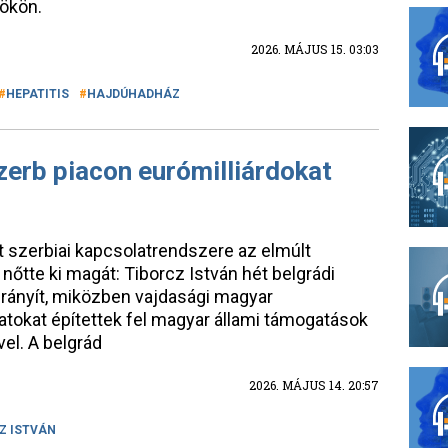
ökön.
2026. MÁJUS 15. 03:03
HEPATITIS
HAJDÚHADHÁZ
szerb piacon eurómilliárdokat
it szerbiai kapcsolatrendszere az elmúlt
nőtte ki magát: Tiborcz István hét belgrádi
 irányít, miközben vajdasági magyar
tokat építettek fel magyar állami támogatások
vel. A belgrád
2026. MÁJUS 14. 20:57
Z ISTVÁN