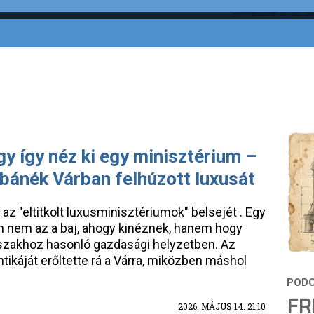
gy így néz ki egy minisztérium –
rbánék Várban felhúzott luxusát
z "eltitkolt luxusminisztériumok" belsejét . Egy
en nem az a baj, ahogy kinéznek, hanem hogy
őszakhoz hasonló gazdasági helyzetben. Az
tikáját erőltette rá a Várra, miközben máshol
FR
2026. MÁJUS 14. 21:10