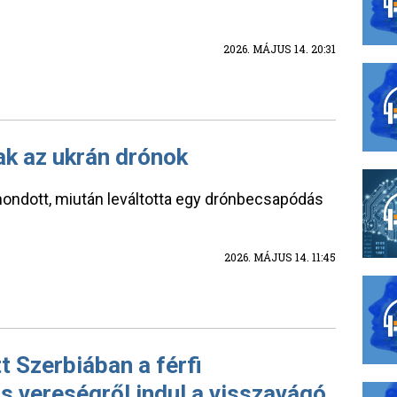
2026. MÁJUS 14. 20:31
ak az ukrán drónok
emondott, miután leváltotta egy drónbecsapódás
2026. MÁJUS 14. 11:45
t Szerbiában a férfi
os vereségről indul a visszavágó