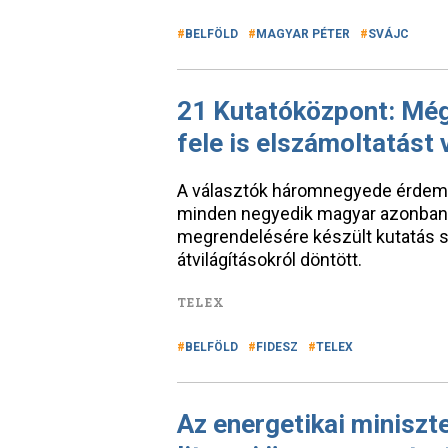
BELFÖLD
MAGYAR PÉTER
SVÁJC
21 Kutatóközpont: Még
fele is elszámoltatást 
A választók háromnegyede érdemi
minden negyedik magyar azonban 
megrendelésére készült kutatás s
átvilágításokról döntött.
TELEX
BELFÖLD
FIDESZ
TELEX
Az energetikai miniszte