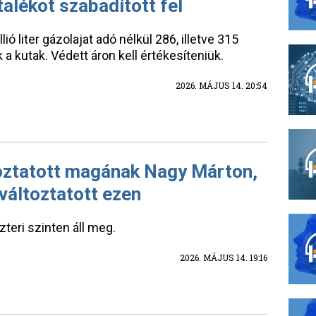
alékot szabadított fel
lió liter gázolajat adó nélkül 286, illetve 315
k a kutak. Védett áron kell értékesíteniük.
2026. MÁJUS 14. 20:54
oztatott magának Nagy Márton,
változtatott ezen
zteri szinten áll meg.
2026. MÁJUS 14. 19:16