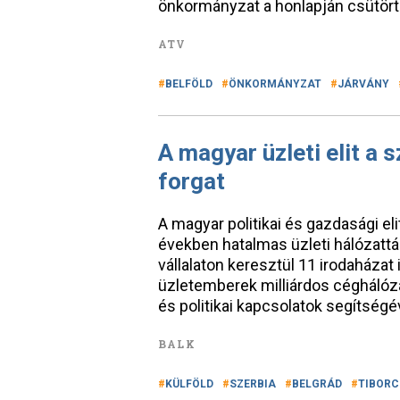
önkormányzat a honlapján csütört
ATV
BELFÖLD
ÖNKORMÁNYZAT
JÁRVÁNY
A magyar üzleti elit a 
forgat
A magyar politikai és gazdasági el
években hatalmas üzleti hálózattá 
vállalaton keresztül 11 irodaházat
üzletemberek milliárdos céghálóza
és politikai kapcsolatok segítségé
BALK
KÜLFÖLD
SZERBIA
BELGRÁD
TIBORC