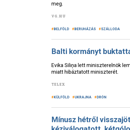
meg.
VG.HU
BELFÖLD
BERUHÁZÁS
SZÁLLODA
Balti kormányt buktatt
Evika Siliņa lett miniszterelnök l
miatt hibáztatott miniszterét.
TELEX
KÜLFÖLD
UKRAJNA
DRÓN
Mínusz hétről visszajöt
kéziválogatott, kétgól