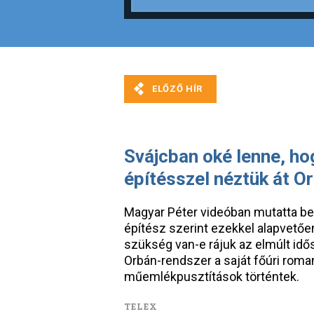
Svájcban oké lenne, ho
építésszel néztük át O
Magyar Péter videóban mutatta be a
építész szerint ezekkel alapvető
szükség van-e rájuk az elmúlt id
Orbán-rendszer a saját főúri roman
műemlékpusztítások történtek.
TELEX