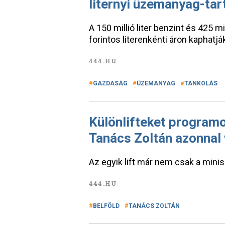
liternyi üzemanyag-tart
A 150 millió liter benzint és 425 mil
forintos literenkénti áron kaphatjá
444.HU
GAZDASÁG
ÜZEMANYAG
TANKOLÁS
Különlifteket program
Tanács Zoltán azonnal 
Az egyik lift már nem csak a minis
444.HU
BELFÖLD
TANÁCS ZOLTÁN