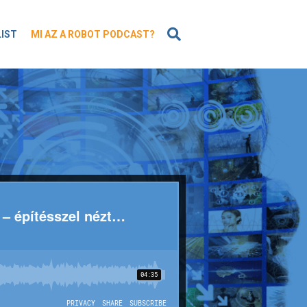
KERESÉS
LIST
MI AZ A ROBOT PODCAST?