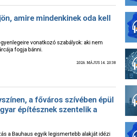
jön, amire mindenkinek oda kell
egyenlegeire vonatkozó szabályok: aki nem
árcája fogja bánni.
2026. MÁJUS 14. 20:38
yszínen, a főváros szívében épül
gyar építésznek szentelik a
ás a Bauhaus egyik legismertebb alakját idézi