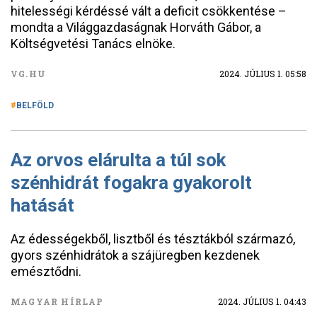
hitelességi kérdéssé vált a deficit csökkentése –
mondta a Világgazdaságnak Horváth Gábor, a
Költségvetési Tanács elnöke.
VG.HU
2024. JÚLIUS 1. 05:58
BELFÖLD
Az orvos elárulta a túl sok
szénhidrát fogakra gyakorolt
hatását
Az édességekből, lisztből és tésztákból származó,
gyors szénhidrátok a szájüregben kezdenek
emésztődni.
MAGYAR HÍRLAP
2024. JÚLIUS 1. 04:43