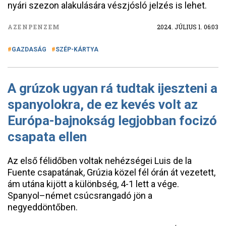
nyári szezon alakulására vészjósló jelzés is lehet.
AZENPENZEM
2024. JÚLIUS 1. 06:03
GAZDASÁG
SZÉP-KÁRTYA
A grúzok ugyan rá tudtak ijeszteni a
spanyolokra, de ez kevés volt az
Európa-bajnokság legjobban focizó
csapata ellen
Az első félidőben voltak nehézségei Luis de la
Fuente csapatának, Grúzia közel fél órán át vezetett,
ám utána kijött a különbség, 4-1 lett a vége.
Spanyol–német csúcsrangadó jön a
negyeddöntőben.