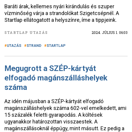
Baráti árak, kellemes nyári kirándulás és szuper
vízminőség várja a strandolókat Szigetcsépnél. A
Startlap ellátogatott a helyszínre, íme a tippjeink.
STARTLAP UTAZÁS
2024. JÚLIUS 1. 06:03
UTAZÁS
STRAND
STARTLAP
Megugrott a SZÉP-kártyát
elfogadó magánszálláshelyek
száma
Az idén májusban a SZÉP-kártyát elfogadó
magánszálláshelyek száma 602-vel emelkedett, ami
15 százalék feletti gyarapodás. A költések
ugyanakkor határozottan visszaestek. A
magánszállásoknál éppúgy, mint másutt. Ez pedig a