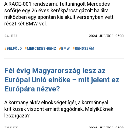
A RACE-001 rendszámú feltuningolt Mercedes
sofőrje egy 26 éves kerékpárost gázolt halálra.
miközben egy spontán kialakult versenyben vett
részt két BMW-vel.
24.HU
2024. JÚLIUS 1. 06:00
BELFÖLD
MERCEDES-BENZ
BMW
RENDSZÁM
Fél évig Magyarország lesz az
Európai Unió elnöke – mit jelent ez
Európára nézve?
A kormány aktív elnökséget ígér, a kormánnyal
kritikusak viszont emiatt aggódnak. Melyiküknek
lesz igaza?
INDEX
2024. JÚLIUS 1. 06:08