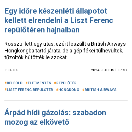
Egy időre készenléti állapotot
kellett elrendelni a Liszt Ferenc
repülőtéren hajnalban
Rosszul lett egy utas, ezért leszállt a British Airways
Hongkongba tartó járata, de a gép fékei túlhevültek,
tűzoltók hűtötték le azokat.
TELEX
2024. JÚLIUS 1. 05:57
BELFÖLD
ÉLETMENTÉS
REPÜLŐTÉR
LISZT FERENC REPÜLŐTÉR
HONGKONG
BRITISH AIRWAYS
Árpád hídi gázolás: szabadon
mozog az elkövető