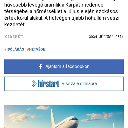
hűvösebb levegő áramlik a Kárpát-medence
térségébe, a hőmérséklet a július elején szokásos
érték körül alakul. A hétvégén újabb hőhullám veszi
kezdetét.
KIDERÜL
2024. JÚLIUS 1. 05:14
IDŐJÁRÁS
HÉTVÉGE
Ajánlom a facebookon
vissza a címlapra