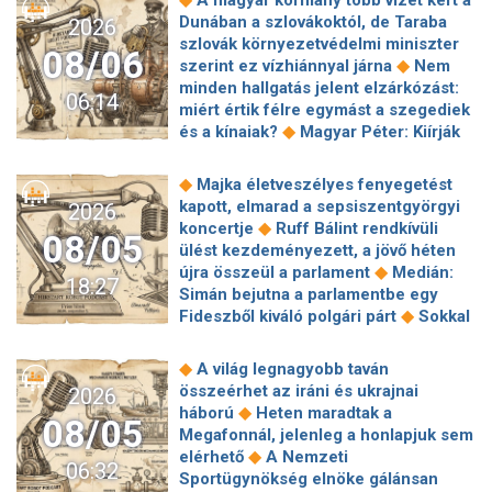
A magyar kormány több vizet kért a
Dunában a szlovákoktól, de Taraba
2026
szlovák környezetvédelmi miniszter
08/06
◆
szerint ez vízhiánnyal járna
Nem
minden hallgatás jelent elzárkózást:
06:14
miért értik félre egymást a szegediek
◆
és a kínaiak?
Magyar Péter: Kiírják
az első szélerőművi pályázatokat, a
projektekben magyar állami
◆
Majka életveszélyes fenyegetést
◆
tulajdonrészt fognak előírni
Orbán
kapott, elmarad a sepsiszentgyörgyi
2026
Gáspár hatszor repült honvédségi
◆
koncertje
Ruff Bálint rendkívüli
08/05
◆
gépen Csádba és Nigerbe
Ismert
ülést kezdeményezett, a jövő héten
magyar utazási iroda ment csődbe,
◆
újra összeül a parlament
Medián:
18:27
bolgár biztosítóval hadakozhatnak az
Simán bejutna a parlamentbe egy
◆
utasok
Amerikai rakétákat is
◆
Fideszből kiváló polgári párt
Sokkal
zsákmányolt az előrenyomuló orosz
◆
olcsóbb lesz végre a tankolás
◆
hadsereg
Az élet Balásy Gyula
Vitézy: 42 új, 120 méteres
◆
A világ legnagyobb taván
után: a Szerencsejáték Zrt. átalakítja
motorvonatot vesznek, teljesen
összeérhet az iráni és ukrajnai
2026
◆
ügynökségi modelljét
A Tisza-
megújul a szentendrei, a csepeli és a
◆
háború
Heten maradtak a
frakció kezdeményezte, hogy jövő
08/05
◆
ráckevei HÉV járműparkja
Egy
Megafonnál, jelenleg a honlapjuk sem
kedden válasszák meg az új
hajszálon múlt Paks, de a jövőben jó
◆
elérhető
A Nemzeti
◆
köztársasági elnököt
Nemzetközi
06:32
◆
lenne nem kísérteni a sorsot
Sportügynökség elnöke gálánsan
Sajtószabadság-díjat kap az Orbán-