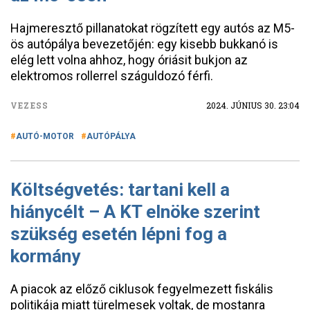
Hajmeresztő pillanatokat rögzített egy autós az M5-
ös autópálya bevezetőjén: egy kisebb bukkanó is
elég lett volna ahhoz, hogy óriásit bukjon az
elektromos rollerrel száguldozó férfi.
VEZESS
2024. JÚNIUS 30. 23:04
AUTÓ-MOTOR
AUTÓPÁLYA
Költségvetés: tartani kell a
hiánycélt – A KT elnöke szerint
szükség esetén lépni fog a
kormány
A piacok az előző ciklusok fegyelmezett fiskális
politikája miatt türelmesek voltak, de mostanra