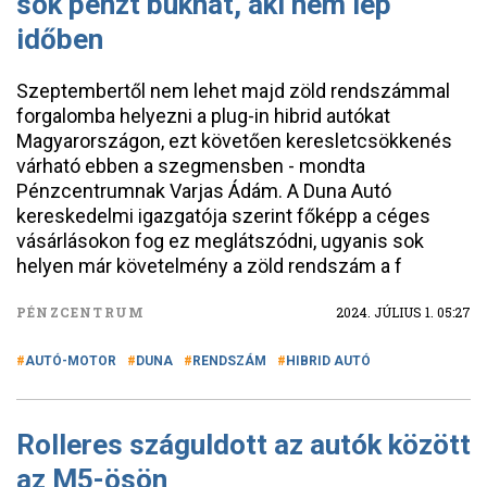
sok pénzt bukhat, aki nem lép
időben
Szeptembertől nem lehet majd zöld rendszámmal
forgalomba helyezni a plug-in hibrid autókat
Magyarországon, ezt követően keresletcsökkenés
várható ebben a szegmensben - mondta
Pénzcentrumnak Varjas Ádám. A Duna Autó
kereskedelmi igazgatója szerint főképp a céges
vásárlásokon fog ez meglátszódni, ugyanis sok
helyen már követelmény a zöld rendszám a f
PÉNZCENTRUM
2024. JÚLIUS 1. 05:27
AUTÓ-MOTOR
DUNA
RENDSZÁM
HIBRID AUTÓ
Rolleres száguldott az autók között
az M5-ösön