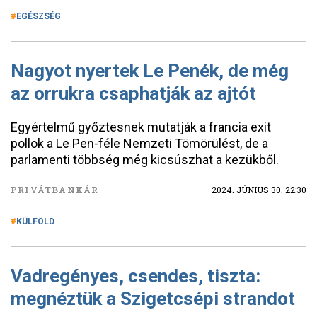
EGÉSZSÉG
Nagyot nyertek Le Penék, de még
az orrukra csaphatják az ajtót
Egyértelmű győztesnek mutatják a francia exit
pollok a Le Pen-féle Nemzeti Tömörülést, de a
parlamenti többség még kicsúszhat a kezükből.
PRIVÁTBANKÁR
2024. JÚNIUS 30. 22:30
KÜLFÖLD
Vadregényes, csendes, tiszta:
megnéztük a Szigetcsépi strandot