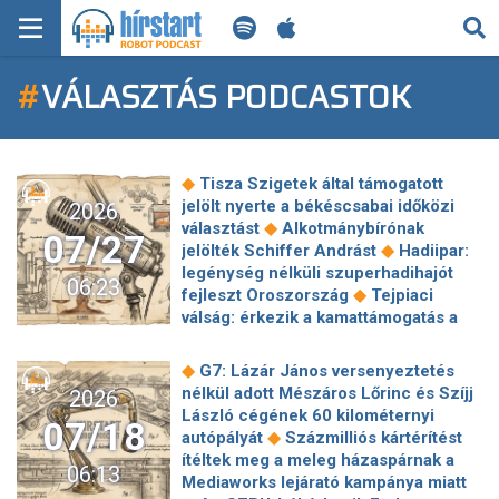
KERESÉS
#
VÁLASZTÁS PODCASTOK
KEZDŐLAP
FRISS HÍREK
◆
Tisza Szigetek által támogatott
TECH HÍREK
jelölt nyerte a békéscsabai időközi
2026
◆
választást
Alkotmánybírónak
07/27
◆
jelölték Schiffer Andrást
Hadiipar:
FILM-ZENE-SZÓRAKOZÁS
legénység nélküli szuperhadihajót
06:23
◆
fejleszt Oroszország
Tejpiaci
PLAYLIST
válság: érkezik a kamattámogatás a
◆
tejfeldolgozóknak
200-230 milliárd
forintból készülhet el a Hatvan-
MI AZ A ROBOT PODCAST?
◆
G7: Lázár János versenyeztetés
Füzesabony vasúti szakasz
nélkül adott Mészáros Lőrinc és Szíjj
2026
◆
fejlesztése
Történelmi rekordot
László cégének 60 kilométernyi
07/18
◆
döntött a hazai alapkezelői vagyon
◆
autópályát
Százmilliós kártérítést
Garamvölgyi László lett a rendőrség
ítéltek meg a meleg házaspárnak a
06:13
◆
kommunikációs főtanácsadója
Mediaworks lejárató kampánya miatt
Visszatért a Földre három űrhajós a