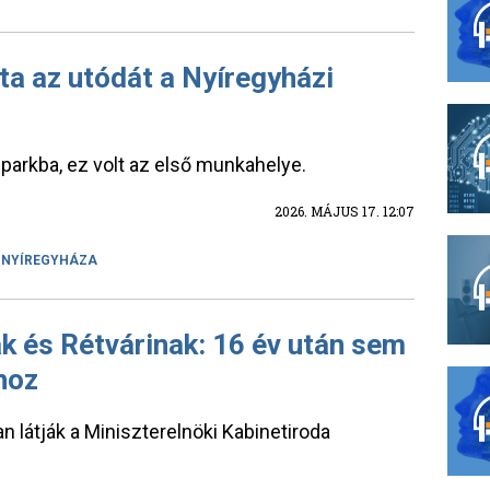
a az utódát a Nyíregyházi
 parkba, ez volt az első munkahelye.
2026. MÁJUS 17. 12:07
NYÍREGYHÁZA
k és Rétvárinak: 16 év után sem
hoz
látják a Miniszterelnöki Kabinetiroda