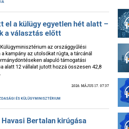
IA
t el a külügy egyetlen hét alatt –
 a választás előtt
 Külügyminisztérium az országgyűlési
 a kampány az utolsókat rúgta, a tárcánál
 kormánydöntéseken alapuló támogatási
 alatt 12 vállalat jutott hozzá összesen 42,8
.
2026. MÁJUS 17. 07:37
DASÁGI ÉS KÜLÜGYMINISZTÉRIUM
 Havasi Bertalan kirúgása