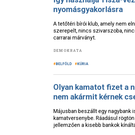
nyomásgyakorlásra
A tetőtéri bírói klub, amely nem el
szerepelt, nincs szivarszoba, ninc
carrarai márványt.
DEMOKRATA
BELFÖLD
KÚRIA
Olyan kamatot fizet a 
nem akármit kérnek cs
Májusban beszállt egy nagybank i
kamatversenybe. Ráadásul rögtön 
jellemzően a kisebb bankok kínáltá