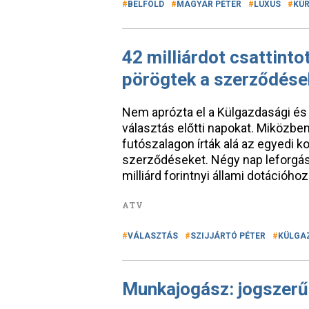
BELFÖLD
MAGYAR PÉTER
LUXUS
KÚR
42 milliárdot csattintot
pörögtek a szerződések
Nem aprózta el a Külgazdasági és
választás előtti napokat. Miközben
futószalagon írták alá az egyedi
szerződéseket. Négy nap leforgása
milliárd forintnyi állami dotációhoz
ATV
VÁLASZTÁS
SZIJJÁRTÓ PÉTER
KÜLGAZ
Munkajogász: jogszerű