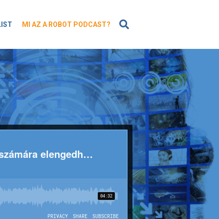
KERESÉS
LIST
MI AZ A ROBOT PODCAST?