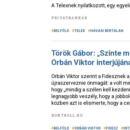
A Telexnek nyilatkozott, egy egye
PRIVÁTBANKÁR
BELFÖLD
TELEX
HAVASI BERTALAN
Török Gábor: „Szinte
Orbán Viktor interjúján
Orbán Viktor szerint a Fidesznek a r
újraszerveznie önmagát: a volt mi
hogy „mindig a szélen kell kezdeni
legnagyobb veszély, hogy a jobbold
közben azt is elismerte, hogy a c
KONTROLL.HU
BELFÖLD
ORBÁN VIKTOR
FIDESZ
INT