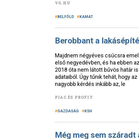
VG.HU
BELFÖLD
KAMAT
Berobbant a lakásépí
Majdnem négyéves csúcsra emelke
első negyedévben, és ha ebben az 
2018 óta nem látott bűvös határ is
adataiból. Úgy tűnik tehát, hogy az
nagyobb kérdés inkább az, le
PIAC ÉS PROFIT
GAZDASÁG
KSH
Még meg sem száradt a