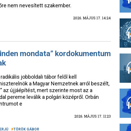
lőre nem nevesített szakember.
2026. MÁJUS 17. 14:24
 minden mondata” kordokumentum
ak
adikális jobboldali tábor felől kell
niszterelnök a Magyar Nemzetnek arról beszélt,
” az újjáépítést, mert szerinte most az a
al pereme leválik a polgári középről. Orbán
entrumot e
2026. MÁJUS 17. 11:23
ERJÚ
TÖRÖK GÁBOR