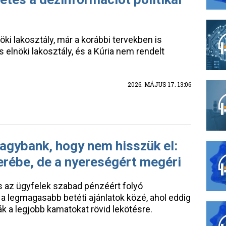
nöki lakosztály, már a korábbi tervekben is
s elnöki lakosztály, és a Kúria nem rendelt
2026. MÁJUS 17. 13:06
nagybank, hogy nem hisszük el:
erébe, de a nyereségért megéri
s az ügyfelek szabad pénzéért folyó
a legmagasabb betéti ajánlatok közé, ahol eddig
k a legjobb kamatokat rövid lekötésre.