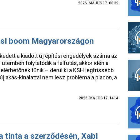
2026. MÁJUS 17. 08:39
tési boom Magyarországon
dett a kiadott új építési engedélyek száma az
ütemben folytatódik a felfutás, akkor idén a
 elérhetőnek tűnik – derül ki a KSH legfrissebb
 újlakás-kínálattal nem lesz probléma a piacon, a
2026. MÁJUS 17. 14:14
 tinta a szerződésén, Xabi