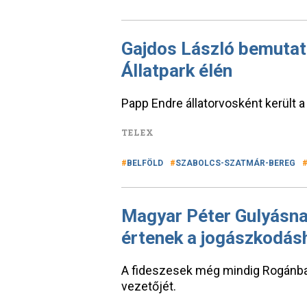
Gajdos László bemutatt
Állatpark élén
Papp Endre állatorvosként került a
TELEX
BELFÖLD
SZABOLCS-SZATMÁR-BEREG
Magyar Péter Gulyásna
értenek a jogászkodás
A fideszesek még mindig Rogánban 
vezetőjét.