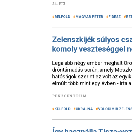
24.HU
BELFÖLD
MAGYAR PÉTER
FIDESZ
RÉ
Zelenszkijék súlyos c
komoly veszteséggel n
Legalább négy ember meghalt Or
dróntámadás során, amely Moszkvát
hatóságok szerint ez volt az egyi
elmúlt több mint egy évben - írta 
PÉNZCENTRUM
KÜLFÖLD
UKRAJNA
VOLODIMIR ZELEN
Így használja Tisza-vez