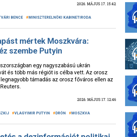
2026. MÁJUS 17. 15:42
TVÁRI BENCE
MINISZTERELNÖKI KABINETIRODA
sapást mértek Moszkvára:
éz szembe Putyin
oszországban egy nagyszabású ukrán
 és több más régiót is célba vett. Az orosz
k legnagyobb támadás az orosz főváros ellen az
a Reuters.
2026. MÁJUS 17. 12:46
SZKIJ
VLAGYIMIR PUTYIN
DRÓN
MOSZKVA
etés a dezinformációt politikai