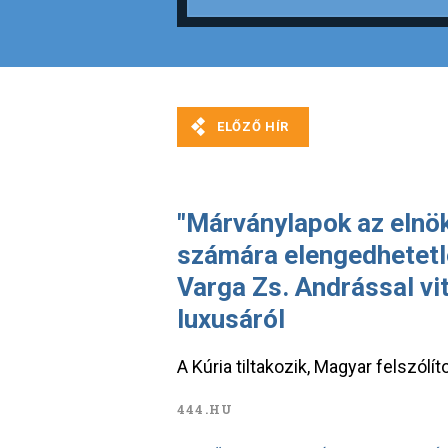
"Márványlapok az elnöki
számára elengedhetetl
Varga Zs. Andrással vi
luxusáról
A Kúria tiltakozik, Magyar felszólí
444.HU