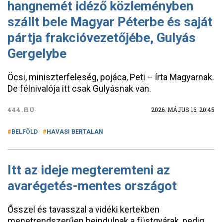
hangnemét idéző közleményben
szállt bele Magyar Péterbe és saját
pártja frakcióvezetőjébe, Gulyás
Gergelybe
Öcsi, miniszterfeleség, pojáca, Peti – írta Magyarnak.
De félnivalója itt csak Gulyásnak van.
444.HU
2026. MÁJUS 16. 20:45
BELFÖLD
HAVASI BERTALAN
Itt az ideje megteremteni az
avarégetés-mentes országot
Ősszel és tavasszal a vidéki kertekben
menetrendszerűen beindulnak a füstgyárak, pedig