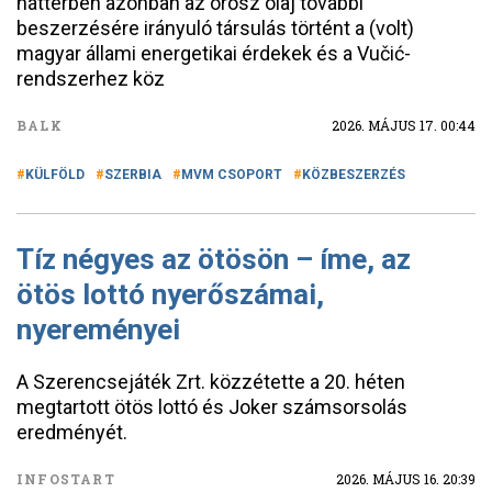
háttérben azonban az orosz olaj további
beszerzésére irányuló társulás történt a (volt)
magyar állami energetikai érdekek és a Vučić-
rendszerhez köz
BALK
2026. MÁJUS 17. 00:44
KÜLFÖLD
SZERBIA
MVM CSOPORT
KÖZBESZERZÉS
Tíz négyes az ötösön – íme, az
ötös lottó nyerőszámai,
nyereményei
A Szerencsejáték Zrt. közzétette a 20. héten
megtartott ötös lottó és Joker számsorsolás
eredményét.
INFOSTART
2026. MÁJUS 16. 20:39