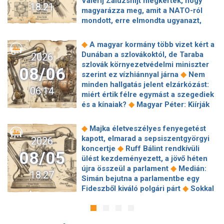
Valerij Zaluzsnijt megkérték, hogy
18:21
magyarázza meg, amit a NATO-ról
mondott, erre elmondta ugyanazt,
◆
csak még erősebben
800 millióért
kötött szerződéseket a HM cége a
◆
A magyar kormány több vizet kért a
Lounge Eventtel, a miniszter
Dunában a szlovákoktól, de Taraba
2026
◆
feljelentést tett
Orbán Anita
szlovák környezetvédelmi miniszter
08/06
megkérte a szlovák kormányt, hogy
◆
szerint ez vízhiánnyal járna
Nem
◆
segítse a magyar vízellátást
Forró
minden hallgatás jelent elzárkózást:
06:14
augusztus: gátja lehet az uniós
miért értik félre egymást a szegediek
források hazahozatalának az
◆
és a kínaiak?
Magyar Péter: Kiírják
◆
Alkotmánybíróság?
Török Gábor: Ez
az első szélerőművi pályázatokat, a
◆
Magyar Péter vizsgahete
projektekben magyar állami
◆
Majka életveszélyes fenyegetést
Meglepetés az albérletpiacon, nincs
◆
tulajdonrészt fognak előírni
Orbán
kapott, elmarad a sepsiszentgyörgyi
2026
◆
roham
Hirtelen titkolózni kezdett a
Gáspár hatszor repült honvédségi
◆
koncertje
Ruff Bálint rendkívüli
◆
Tisza a kegyelmi ügyekről
08/05
◆
gépen Csádba és Nigerbe
Ismert
ülést kezdeményezett, a jövő héten
Egyszerre két köztársasági elnöke is
magyar utazási iroda ment csődbe,
◆
újra összeül a parlament
Medián:
◆
lehet Magyarországnak jövő hétre
18:27
bolgár biztosítóval hadakozhatnak az
Simán bejutna a parlamentbe egy
Előnyben a Fradi a Górnik Zabrze
◆
utasok
Amerikai rakétákat is
◆
Fideszből kiváló polgári párt
Sokkal
◆
elleni El-selejtezős párharcban
Itt a
zsákmányolt az előrenyomuló orosz
◆
olcsóbb lesz végre a tankolás
fizetési lista: Lionel Messi magyar
◆
hadsereg
Az élet Balásy Gyula
Vitézy: 42 új, 120 méteres
◆
csapattársa keres a legrosszabbul
után: a Szerencsejáték Zrt. átalakítja
motorvonatot vesznek, teljesen
Mérséklődik a hőség, de nagy