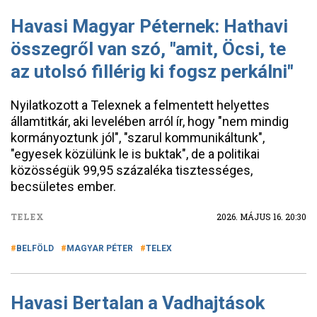
Havasi Magyar Péternek: Hathavi
összegről van szó, "amit, Öcsi, te
az utolsó fillérig ki fogsz perkálni"
Nyilatkozott a Telexnek a felmentett helyettes
államtitkár, aki levelében arról ír, hogy "nem mindig
kormányoztunk jól", "szarul kommunikáltunk",
"egyesek közülünk le is buktak", de a politikai
közösségük 99,95 százaléka tisztességes,
becsületes ember.
TELEX
2026. MÁJUS 16. 20:30
BELFÖLD
MAGYAR PÉTER
TELEX
Havasi Bertalan a Vadhajtások