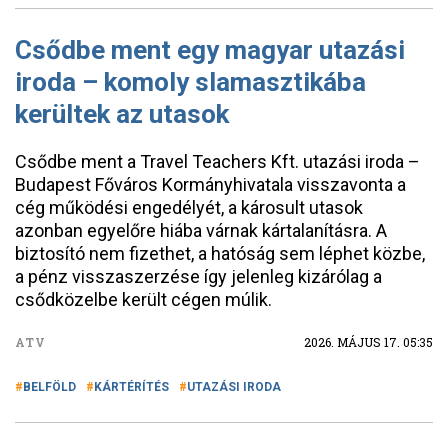
Csődbe ment egy magyar utazási
iroda – komoly slamasztikába
kerültek az utasok
Csődbe ment a Travel Teachers Kft. utazási iroda –
Budapest Főváros Kormányhivatala visszavonta a
cég működési engedélyét, a károsult utasok
azonban egyelőre hiába várnak kártalanításra. A
biztosító nem fizethet, a hatóság sem léphet közbe,
a pénz visszaszerzése így jelenleg kizárólag a
csődközelbe került cégen múlik.
ATV
2026. MÁJUS 17. 05:35
BELFÖLD
KÁRTÉRÍTÉS
UTAZÁSI IRODA