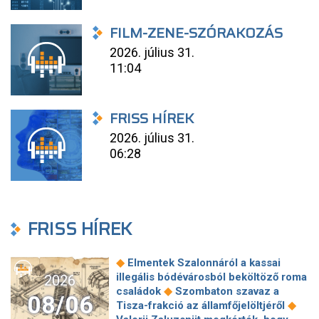
FILM-ZENE-SZÓRAKOZÁS
2026. július 31.
11:04
FRISS HÍREK
2026. július 31.
06:28
FRISS HÍREK
◆
Elmentek Szalonnáról a kassai
illegális bódévárosból beköltöző roma
2026
◆
családok
Szombaton szavaz a
08/06
◆
Tisza-frakció az államfőjelöltjéről