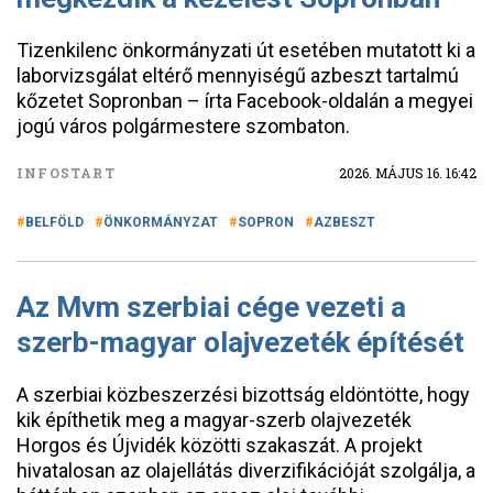
Tizenkilenc önkormányzati út esetében mutatott ki a
laborvizsgálat eltérő mennyiségű azbeszt tartalmú
kőzetet Sopronban – írta Facebook-oldalán a megyei
jogú város polgármestere szombaton.
INFOSTART
2026. MÁJUS 16. 16:42
BELFÖLD
ÖNKORMÁNYZAT
SOPRON
AZBESZT
Az Mvm szerbiai cége vezeti a
szerb-magyar olajvezeték építését
A szerbiai közbeszerzési bizottság eldöntötte, hogy
kik építhetik meg a magyar-szerb olajvezeték
Horgos és Újvidék közötti szakaszát. A projekt
hivatalosan az olajellátás diverzifikációját szolgálja, a