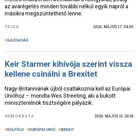
az avarégetés minden további nélkül egyik napról a
másikra megszüntethető lenne.
TELEX
2026. MÁJUS 17. 04:50
GAZDASÁG
Keir Starmer kihívója szerint vissza
kellene csinálni a Brexitet
Nagy-Britanniának újból csatlakoznia kell az Európai
Unióhoz – mondta Wes Streeting, aki a bukott
miniszterelnök tisztségére pályázik.
DEMOKRATA
2026. MÁJUS 16. 20:26
KÜLFÖLD
EURÓPAI UNIÓ
BREXIT