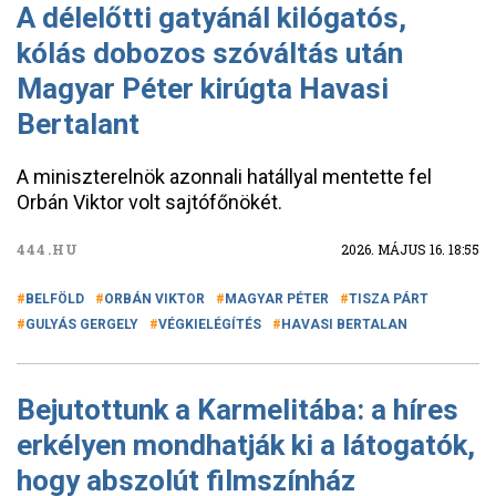
A délelőtti gatyánál kilógatós,
kólás dobozos szóváltás után
Magyar Péter kirúgta Havasi
Bertalant
A miniszterelnök azonnali hatállyal mentette fel
Orbán Viktor volt sajtófőnökét.
444.HU
2026. MÁJUS 16. 18:55
BELFÖLD
ORBÁN VIKTOR
MAGYAR PÉTER
TISZA PÁRT
GULYÁS GERGELY
VÉGKIELÉGÍTÉS
HAVASI BERTALAN
Bejutottunk a Karmelitába: a híres
erkélyen mondhatják ki a látogatók,
hogy abszolút filmszínház