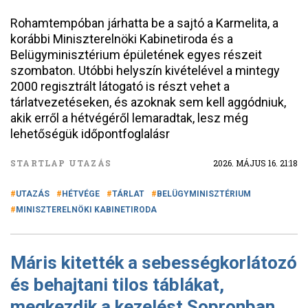
Rohamtempóban járhatta be a sajtó a Karmelita, a
korábbi Miniszterelnöki Kabinetiroda és a
Belügyminisztérium épületének egyes részeit
szombaton. Utóbbi helyszín kivételével a mintegy
2000 regisztrált látogató is részt vehet a
tárlatvezetéseken, és azoknak sem kell aggódniuk,
akik erről a hétvégéről lemaradtak, lesz még
lehetőségük időpontfoglalásr
STARTLAP UTAZÁS
2026. MÁJUS 16. 21:18
UTAZÁS
HÉTVÉGE
TÁRLAT
BELÜGYMINISZTÉRIUM
MINISZTERELNÖKI KABINETIRODA
Máris kitették a sebességkorlátozó
és behajtani tilos táblákat,
megkezdik a kezelést Sopronban