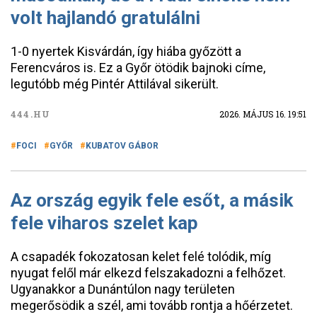
volt hajlandó gratulálni
1-0 nyertek Kisvárdán, így hiába győzött a
Ferencváros is. Ez a Győr ötödik bajnoki címe,
legutóbb még Pintér Attilával sikerült.
444.HU
2026. MÁJUS 16. 19:51
FOCI
GYŐR
KUBATOV GÁBOR
Az ország egyik fele esőt, a másik
fele viharos szelet kap
A csapadék fokozatosan kelet felé tolódik, míg
nyugat felől már elkezd felszakadozni a felhőzet.
Ugyanakkor a Dunántúlon nagy területen
megerősödik a szél, ami tovább rontja a hőérzetet.