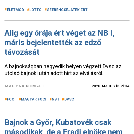
ÉLETMÓD
LOTTÓ
SZERENCSEJÁTÉK ZRT.
Alig egy órája ért véget az NB I,
máris bejelentették az edző
távozását
A bajnokságban negyedik helyen végzett Dvsc az
utolsó bajnoki után adott hírt az elválásról.
MAGYAR NEMZET
2026. MÁJUS 16. 21:34
FOCI
MAGYAR FOCI
NB I
DVSC
Bajnok a Győr, Kubatovék csak
másodikak, de a Fradi elnöke nem