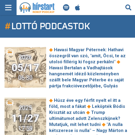
KERESÉS
#
LOTTÓ PODCASTOK
KEZDŐLAP
FRISS HÍREK
◆
Havasi Magyar Péternek: Hathavi
TECH HÍREK
összegről van szó, "amit, Öcsi, te az
2026
◆
utolsó fillérig ki fogsz perkálni"
05/17
Havasi Bertalan a Vadhajtások
FILM-ZENE-SZÓRAKOZÁS
hangnemét idéző közleményben
06:30
szállt bele Magyar Péterbe és saját
PLAYLIST
pártja frakcióvezetőjébe, Gulyás
◆
Gergelybe
Itt az ideje
megteremteni az avarégetés-mentes
MI AZ A ROBOT PODCAST?
◆
Húsz éve egy férfit nyelt el itt a
◆
országot
Keir Starmer kihívója
◆
föld, most a fákat
Leköpték Bódis
2025
szerint vissza kellene csinálni a
◆
Krisztát az utcán
Trump
11/27
◆
Brexitet
Csődbe ment egy magyar
ultimátumot adott Zelenszkijnek?
utazási iroda – komoly slamasztikába
◆
Mutatjuk, mit lehet tudni
"A nulla
17:58
◆
kerültek az utasok
A délelőtti
kétszerese is nulla" – Nagy Márton a
gatyánál kilógatós, kólás dobozos