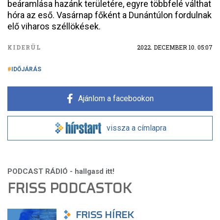
beáramlása hazánk területére, egyre többfelé válthat
hóra az eső. Vasárnap főként a Dunántúlon fordulnak
elő viharos széllökések.
KIDERÜL
2022. DECEMBER 10. 05:07
IDŐJÁRÁS
Ajánlom a facebookon
vissza a címlapra
FRISS PODCASTOK
FRISS HÍREK