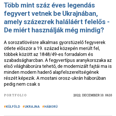
Több mint száz éves legendás
fegyvert vetnek be Ukrajnában,
amely százezrek haláláért felelős -
De miért használják még mindig?
A sorozatlövésre alkalmas gyorstüzelő fegyverek
ötlete először a 19. század közepén merült fel,
többek között az 1848/49-es forradalom és
szabadságharcban. A fegyvertípus aranykorszaka az
első világháborúra tehető, de modernizált fajtái ma is
minden modern haderő alapfelszereltségének
részét képezik. A mostani orosz-ukrán háborúban
pedig nem csak s
PORTFOLIO
2022. DECEMBER 10. 06:10
KÜLFÖLD
UKRAJNA
HÁBORÚ