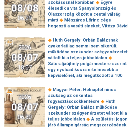
◆
szokásosnál korábban
Egyre
08/08
élesedik a vita Spanyolország és
Olaszország között a ceutai válság
06:29
◆
miatt
Mészáros Lőrinc cége
hegeszti a vasúti síneket, Vitézy Dávid
◆
elmagyarázta, miért
Jogi lépéseket
tesz a Bosnyák téri irodakomplexum
◆
Huth Gergely: Orbán Balázsnak
beruházója, ha az állam felmondja a
gyakorlatilag semmi sem sikerült,
2026
◆
szerződésüket
Megérkezett
működése szekunder szégyenérzetet
08/07
Magyar Péter bejelentése: így költik
◆
váltott ki a teljes jobboldalon
el a 6 ezer milliárd forintnyi uniós
Sátoraljaújhely polgármestere szerint
18:07
◆
pénzt
Megbénult az ivóvíztárolók
egy nyolcadikos is értelmesebb a
töltése Ózdon – de máshol is komoly
képviselőnél, aki megütközött a 100
◆
nehézségek adódtak
Sűrített
◆
milliós parkolón
Az amerikai
járatokkal készül a MÁV a Szigetre,
hírszerzés szerint Putyin pár éven
◆
Magyar Péter: Holnaptól nincs
◆
éjszaka is könnyebb lesz hazajutni
belül megtámadhat egy NATO-
szükség az önkéntes
2026
Megszólal Filep Dávid, Magyar Péter
◆
tagállamot
Vitézy Dávid
◆
fogyasztáscsökkentésre
Huth
feljelentője: "Ez valóban büntetőügy!"
08/07
elmagyarázta, miért Mészárosék
Gergely: Orbán Balázs működése
◆
Megszólalt a szomjazó gólyát itató
cége nyerte a közbeszerzést
szekunder szégyenérzetet váltott ki a
◆
közutas
24 év korkülönbség, 24.
06:30
◆
sínhegesztésre
Nagy cégek
◆
teljes jobboldalon
A születési jogon
évforduló: Hegyi Barbara és Zorán
segítségét kéri Szolnok
járó állampolgárság megszerzésének
ritka szerelmes fotójáért odavannak a
polgármestere a 400 kirúgott
korlátozásáról írt alá rendeletet
◆