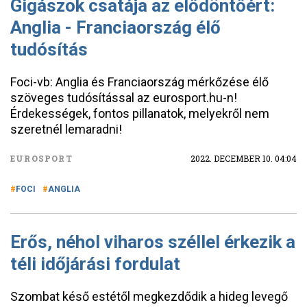
Gigászok csatája az elődöntőért:
Anglia - Franciaország élő
tudósítás
Foci-vb: Anglia és Franciaország mérkőzése élő
szöveges tudósítással az eurosport.hu-n!
Érdekességek, fontos pillanatok, melyekről nem
szeretnél lemaradni!
EUROSPORT
2022. DECEMBER 10. 04:04
FOCI
ANGLIA
Erős, néhol viharos széllel érkezik a
téli időjárási fordulat
Szombat késő estétől megkezdődik a hideg levegő