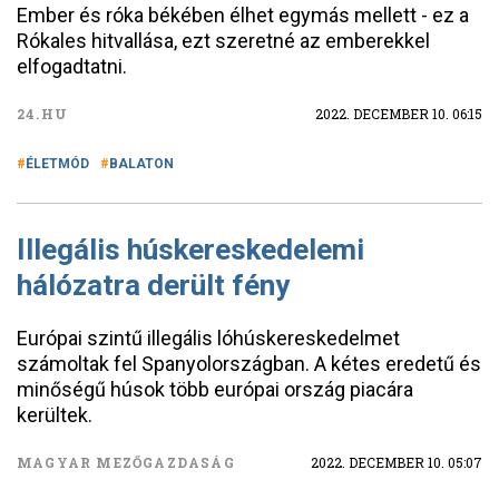
Ember és róka békében élhet egymás mellett - ez a
Rókales hitvallása, ezt szeretné az emberekkel
elfogadtatni.
24.HU
2022. DECEMBER 10. 06:15
ÉLETMÓD
BALATON
Illegális húskereskedelemi
hálózatra derült fény
Európai szintű illegális lóhúskereskedelmet
számoltak fel Spanyolországban. A kétes eredetű és
minőségű húsok több európai ország piacára
kerültek.
MAGYAR MEZŐGAZDASÁG
2022. DECEMBER 10. 05:07