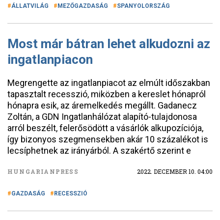
ÁLLATVILÁG
MEZŐGAZDASÁG
SPANYOLORSZÁG
Most már bátran lehet alkudozni az
ingatlanpiacon
Megrengette az ingatlanpiacot az elmúlt időszakban
tapasztalt recesszió, miközben a kereslet hónapról
hónapra esik, az áremelkedés megállt. Gadanecz
Zoltán, a GDN Ingatlanhálózat alapító-tulajdonosa
arról beszélt, felerősödött a vásárlók alkupozíciója,
így bizonyos szegmensekben akár 10 százalékot is
lecsíphetnek az irányárból. A szakértő szerint e
HUNGARIANPRESS
2022. DECEMBER 10. 04:00
GAZDASÁG
RECESSZIÓ