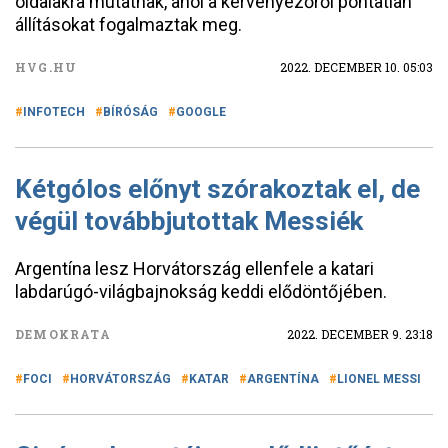
oldalakra mutatnak, ahol a kérvényezőről pontatlan
állításokat fogalmaztak meg.
HVG.HU
2022. DECEMBER 10. 05:03
INFOTECH
BÍRÓSÁG
GOOGLE
Kétgólos előnyt szórakoztak el, de
végül továbbjutottak Messiék
Argentína lesz Horvátország ellenfele a katari
labdarúgó-világbajnokság keddi elődöntőjében.
DEMOKRATA
2022. DECEMBER 9. 23:18
FOCI
HORVÁTORSZÁG
KATAR
ARGENTÍNA
LIONEL MESSI