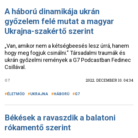
A háború dinamikája ukrán
győzelem felé mutat a magyar
Ukrajna-szakértő szerint
„Van, amikor nem a kétségbeesés lesz úrrá, hanem
hogy meg fogjuk csinálni.” Társadalmi traumák és
ukrán győzelmi remények a G7 Podcastban Fedinec
Csillával.
G7
2022. DECEMBER 10. 04:34
ÉLETMÓD
UKRAJNA
HÁBORÚ
G7
Békések a ravaszdik a balatoni
rókamentő szerint