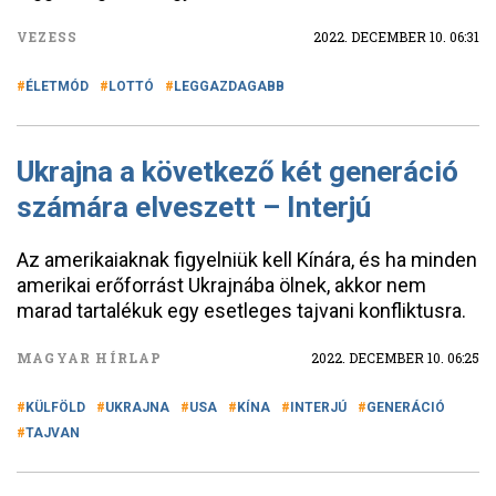
VEZESS
2022. DECEMBER 10. 06:31
ÉLETMÓD
LOTTÓ
LEGGAZDAGABB
Ukrajna a következő két generáció
számára elveszett – Interjú
Az amerikaiaknak figyelniük kell Kínára, és ha minden
amerikai erőforrást Ukrajnába ölnek, akkor nem
marad tartalékuk egy esetleges tajvani konfliktusra.
MAGYAR HÍRLAP
2022. DECEMBER 10. 06:25
KÜLFÖLD
UKRAJNA
USA
KÍNA
INTERJÚ
GENERÁCIÓ
TAJVAN