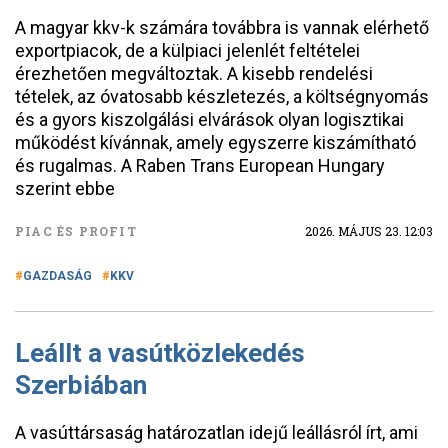
A magyar kkv-k számára továbbra is vannak elérhető
exportpiacok, de a külpiaci jelenlét feltételei
érezhetően megváltoztak. A kisebb rendelési
tételek, az óvatosabb készletezés, a költségnyomás
és a gyors kiszolgálási elvárások olyan logisztikai
működést kívánnak, amely egyszerre kiszámítható
és rugalmas. A Raben Trans European Hungary
szerint ebbe
PIAC ÉS PROFIT
2026. MÁJUS 23. 12:03
GAZDASÁG
KKV
Leállt a vasútközlekedés
Szerbiában
A vasúttársaság határozatlan idejű leállásról írt, ami