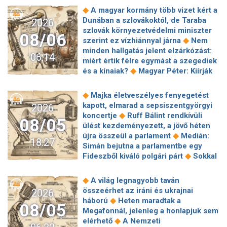
◆
A magyar kormány több vizet kért a
Dunában a szlovákoktól, de Taraba
2026
szlovák környezetvédelmi miniszter
08/06
◆
szerint ez vízhiánnyal járna
Nem
minden hallgatás jelent elzárkózást:
06:14
miért értik félre egymást a szegediek
◆
és a kínaiak?
Magyar Péter: Kiírják
az első szélerőművi pályázatokat, a
projektekben magyar állami
◆
Majka életveszélyes fenyegetést
◆
tulajdonrészt fognak előírni
Orbán
kapott, elmarad a sepsiszentgyörgyi
2026
Gáspár hatszor repült honvédségi
◆
koncertje
Ruff Bálint rendkívüli
08/05
◆
gépen Csádba és Nigerbe
Ismert
ülést kezdeményezett, a jövő héten
magyar utazási iroda ment csődbe,
◆
újra összeül a parlament
Medián:
18:27
bolgár biztosítóval hadakozhatnak az
Simán bejutna a parlamentbe egy
◆
utasok
Amerikai rakétákat is
◆
Fideszből kiváló polgári párt
Sokkal
zsákmányolt az előrenyomuló orosz
◆
olcsóbb lesz végre a tankolás
◆
hadsereg
Az élet Balásy Gyula
Vitézy: 42 új, 120 méteres
◆
A világ legnagyobb taván
után: a Szerencsejáték Zrt. átalakítja
motorvonatot vesznek, teljesen
összeérhet az iráni és ukrajnai
2026
◆
ügynökségi modelljét
A Tisza-
megújul a szentendrei, a csepeli és a
◆
háború
Heten maradtak a
frakció kezdeményezte, hogy jövő
08/05
◆
ráckevei HÉV járműparkja
Egy
Megafonnál, jelenleg a honlapjuk sem
kedden válasszák meg az új
hajszálon múlt Paks, de a jövőben jó
◆
elérhető
A Nemzeti
◆
köztársasági elnököt
Nemzetközi
◆