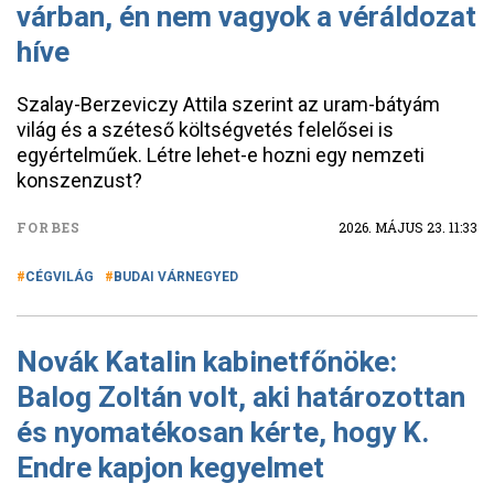
várban, én nem vagyok a véráldozat
híve
Szalay-Berzeviczy Attila szerint az uram-bátyám
világ és a széteső költségvetés felelősei is
egyértelműek. Létre lehet-e hozni egy nemzeti
konszenzust?
FORBES
2026. MÁJUS 23. 11:33
CÉGVILÁG
BUDAI VÁRNEGYED
Novák Katalin kabinetfőnöke:
Balog Zoltán volt, aki határozottan
és nyomatékosan kérte, hogy K.
Endre kapjon kegyelmet