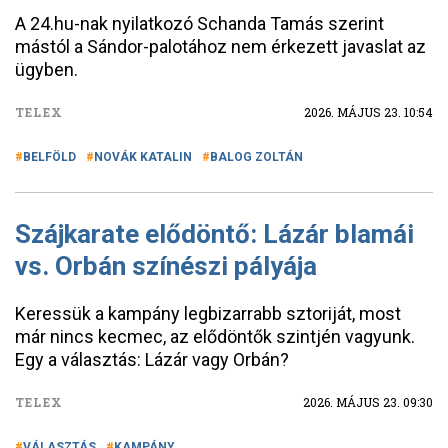
A 24.hu-nak nyilatkozó Schanda Tamás szerint
mástól a Sándor-palotához nem érkezett javaslat az
ügyben.
TELEX
2026. MÁJUS 23. 10:54
BELFÖLD
NOVÁK KATALIN
BALOG ZOLTÁN
Szájkarate elődöntő: Lázár blamái
vs. Orbán színészi pályája
Keressük a kampány legbizarrabb sztoriját, most
már nincs kecmec, az elődöntők szintjén vagyunk.
Egy a választás: Lázár vagy Orbán?
TELEX
2026. MÁJUS 23. 09:30
VÁLASZTÁS
KAMPÁNY