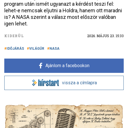
program után ismét ugyanazt a kérdést teszi fel:
lehet-e nemcsak eljutni a Holdra, hanem ott maradni
is? A NASA szerint a válasz most először valóban
igen lehet.
KIDERÜL
2026. MÁJUS 23. 15:33
IDŐJÁRÁS
VILÁGŰR
NASA
Ajánlom a facebookon
vissza a címlapra