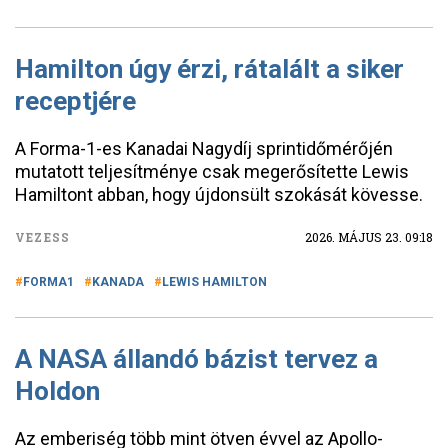
Hamilton úgy érzi, rátalált a siker
receptjére
A Forma-1-es Kanadai Nagydíj sprintidőmérőjén
mutatott teljesítménye csak megerősítette Lewis
Hamiltont abban, hogy újdonsült szokását kövesse.
VEZESS
2026. MÁJUS 23. 09:18
FORMA1
KANADA
LEWIS HAMILTON
A NASA állandó bázist tervez a
Holdon
Az emberiség több mint ötven évvel az Apollo-