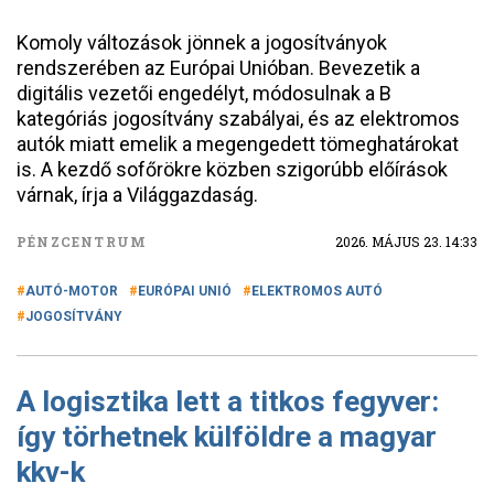
Komoly változások jönnek a jogosítványok
rendszerében az Európai Unióban. Bevezetik a
digitális vezetői engedélyt, módosulnak a B
kategóriás jogosítvány szabályai, és az elektromos
autók miatt emelik a megengedett tömeghatárokat
is. A kezdő sofőrökre közben szigorúbb előírások
várnak, írja a Világgazdaság.
PÉNZCENTRUM
2026. MÁJUS 23. 14:33
AUTÓ-MOTOR
EURÓPAI UNIÓ
ELEKTROMOS AUTÓ
JOGOSÍTVÁNY
A logisztika lett a titkos fegyver:
így törhetnek külföldre a magyar
kkv-k