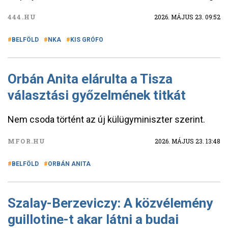
444.HU
2026. MÁJUS 23. 09:52
BELFÖLD
NKA
KIS GRÓFO
Orbán Anita elárulta a Tisza
választási győzelmének titkát
Nem csoda történt az új külügyminiszter szerint.
MFOR.HU
2026. MÁJUS 23. 13:48
BELFÖLD
ORBÁN ANITA
Szalay-Berzeviczy: A közvélemény
guillotine-t akar látni a budai