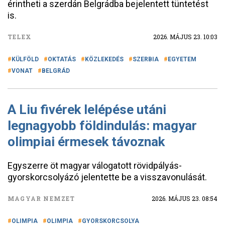
érintheti a szerdán Belgrádba bejelentett tüntetést
is.
TELEX
2026. MÁJUS 23. 10:03
KÜLFÖLD
OKTATÁS
KÖZLEKEDÉS
SZERBIA
EGYETEM
VONAT
BELGRÁD
A Liu fivérek lelépése utáni
legnagyobb földindulás: magyar
olimpiai érmesek távoznak
Egyszerre öt magyar válogatott rövidpályás-
gyorskorcsolyázó jelentette be a visszavonulását.
MAGYAR NEMZET
2026. MÁJUS 23. 08:54
OLIMPIA
OLIMPIA
GYORSKORCSOLYA