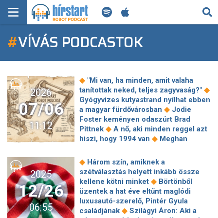
KERESÉS
#
VÍVÁS PODCASTOK
KEZDŐLAP
FRISS HÍREK
◆
"Mi van, ha minden, amit valaha
TECH HÍREK
◆
tanítottak neked, teljes zagyvaság?"
2026
Gyógyvizes kutyastrand nyílhat ebben
07/06
◆
a magyar fürdővárosban
Jodie
FILM-ZENE-SZÓRAKOZÁS
Foster keményen odaszúrt Brad
11:12
◆
Pittnek
A nő, aki minden reggel azt
PLAYLIST
◆
hiszi, hogy 1994 van
Meghan
Markle és Harry herceg
◆
népszerűtlenebbek, mint valaha
62
MI AZ A ROBOT PODCAST?
◆
Három szín, amiknek a
év után Taylor Swift esküvőjén
szétválasztás helyett inkább össze
2025
játszotta el újra a Beatles egyik
◆
kellene kötni minket
Börtönből
12/26
legnagyobb slágerét Paul McCartney
üzentek a hat éve eltűnt maglódi
◆
A Prodigy nyolc év után visszatért
luxusautó-szerelő, Pintér Gyula
06:55
Magyarországra, és még mindig
◆
családjának
Szilágyi Áron: Aki a
◆
utánozhatatlan
Júliusi kerti