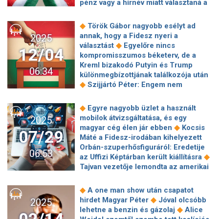
pénz vagy a hírnév miatt választaná a
teendők: a kánikulában is akad munka
◆
vívást, azt őszintén eltántorítanám
◆
a hobbikertészeknek
Vitályos
Több mint egymillió dokumentumot
◆
Török Gábor nagyobb esélyt ad
◆
Eszter bronzérmet nyert vívásban
vizsgálnak felül az Epstein-ügyhöz
annak, hogy a Fidesz nyeri a
2025
Szinetár Dóra a színházi
◆
kötődően Amerikában
◆
választást
Egyelőre nincs
◆
bántalmazásról
Mészáros Norina:
12/04
Visszatérhetett leégett otthonába a
kompromisszumos béketerv, de a
"Újra az a nő vagyok, akibe a férjem
legendás kéziedző – Így telnek most
Kreml bizakodó Putyin és Trump
beleszeretett"
06:34
◆
Németh András nyugdíjas napjai
különmegbízottjának találkozója után
Visszatér a napsütés az év utolsó
◆
Szijjártó Péter: Engem nem
napjaira
érdekel, hogy az oroszok mit
◆
gondolnak a magyar álláspontról
◆
Egyre nagyobb üzlet a használt
Putyin keményen megfenyegette
mobilok átvizsgáltatása, és egy
2025
Európát: "gyorsan olyan helyzet állhat
◆
magyar cég élen jár ebben
Kocsis
07/29
◆
elő…"
Orbán ígéretet tett
Máté a Fidesz-irodában kihelyezett
Baranyinak: a kormány kifizeti
Orbán-szuperhősfiguráról: Eredetije
06:53
◆
Budapest adósságát
A Pornhub volt
◆
az Uffizi Képtárban került kiállításra
tulajdonosa megvenné a szankcionált
Tajvan vezetője lemondta az amerikai
◆
orosz Lukoil eszközeit
Nagyon
látogatást, mivel Trump Hszi Csin-
fontos változást közölt a MÁV: a
◆
ping csúcstalálkozóra készül
Egy
◆
A one man show után csapatot
menetrendeket érinti, erre oda kell
alumíniumdobozban találtuk meg a
◆
hirdet Magyar Péter
Jóval olcsóbb
2025
◆
figyelni
Az újonc Sunderlandet sem
◆
nyár talán legjobb italát
Lövöldözés
◆
lehetne a benzin és gázolaj
Alice
◆
tudta megverni a Liverpool
Kokó
egy manhattani irodaházban,