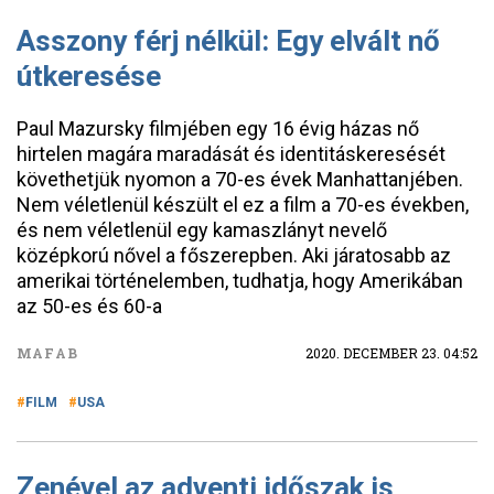
Asszony férj nélkül: Egy elvált nő
útkeresése
Paul Mazursky filmjében egy 16 évig házas nő
hirtelen magára maradását és identitáskeresését
követhetjük nyomon a 70-es évek Manhattanjében.
Nem véletlenül készült el ez a film a 70-es években,
és nem véletlenül egy kamaszlányt nevelő
középkorú nővel a főszerepben. Aki járatosabb az
amerikai történelemben, tudhatja, hogy Amerikában
az 50-es és 60-a
MAFAB
2020. DECEMBER 23. 04:52
FILM
USA
Zenével az adventi időszak is