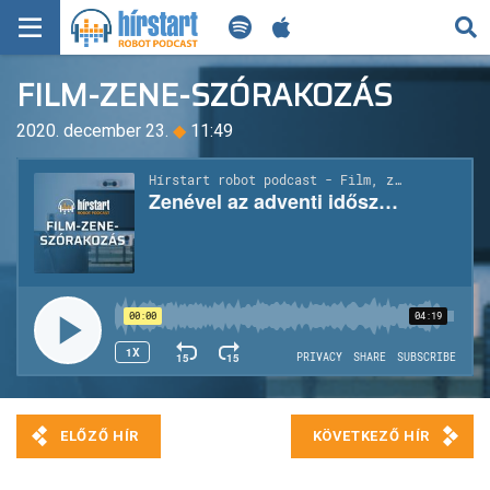
KERESÉS
FILM-ZENE-SZÓRAKOZÁS
KEZDŐLAP
2020. december 23.
◆
11:49
FRISS HÍREK
TECH HÍREK
FILM-ZENE-SZÓRAKOZÁS
PLAYLIST
MI AZ A ROBOT PODCAST?