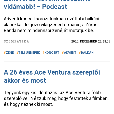
vidámabb! – Podcast
Adventi koncertsorozatunkban ezúttal a balkáni
alapokkal dolgozó világzenei formáció, a Zűrös
Banda nem mindennapi zenéjét mutatjuk be.
SZIMPATIKA
2020. DECEMBER 22. 18:05
ZENE
TÉLI ÜNNEPEK
KONCERT
ADVENT
BALKÁN
A 26 éves Ace Ventura szereplői
akkor és most
Tegyünk egy kis időutazást az Ace Ventura főbb
szereplőivel. Nézzük meg, hogy festettek a filmben,
és hogy néznek ki most.