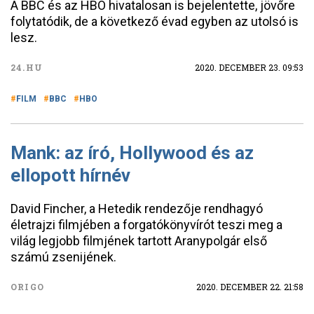
A BBC és az HBO hivatalosan is bejelentette, jövőre
folytatódik, de a következő évad egyben az utolsó is
lesz.
24.HU
2020. DECEMBER 23. 09:53
FILM
BBC
HBO
Mank: az író, Hollywood és az
ellopott hírnév
David Fincher, a Hetedik rendezője rendhagyó
életrajzi filmjében a forgatókönyvírót teszi meg a
világ legjobb filmjének tartott Aranypolgár első
számú zsenijének.
ORIGO
2020. DECEMBER 22. 21:58