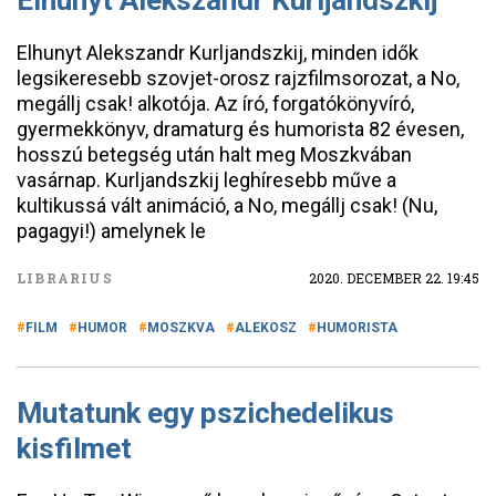
Elhunyt Alekszandr Kurljandszkij
Elhunyt Alekszandr Kurljandszkij, minden idők
legsikeresebb szovjet-orosz rajzfilmsorozat, a No,
megállj csak! alkotója. Az író, forgatókönyvíró,
gyermekkönyv, dramaturg és humorista 82 évesen,
hosszú betegség után halt meg Moszkvában
vasárnap. Kurljandszkij leghíresebb műve a
kultikussá vált animáció, a No, megállj csak! (Nu,
pagagyi!) amelynek le
LIBRARIUS
2020. DECEMBER 22. 19:45
FILM
HUMOR
MOSZKVA
ALEKOSZ
HUMORISTA
Mutatunk egy pszichedelikus
kisfilmet