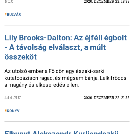
NLC
2020. DECEMBER 22. 18:33
BULVÁR
Lily Brooks-Dalton: Az éjféli égbolt
- A távolság elválaszt, a múlt
összeköt
Az utolsó ember a Földön egy északi-sarki
kutatóbázison ragad, és mégsem bánja. Lelkifröccs
a magány és elkeseredés ellen.
444.HU
2020. DECEMBER 22. 21:38
KÖNYV