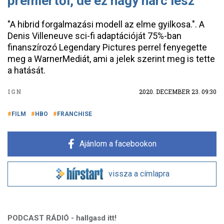
premiertől, de ez nagy harc lesz
"A hibrid forgalmazási modell az elme gyilkosa.". A
Denis Villeneuve sci-fi adaptációját 75%-ban
finanszírozó Legendary Pictures perrel fenyegette
meg a WarnerMediát, ami a jelek szerint meg is tette
a hatását.
IGN
2020. DECEMBER 23. 09:30
FILM
HBO
FRANCHISE
Ajánlom a facebookon
vissza a címlapra