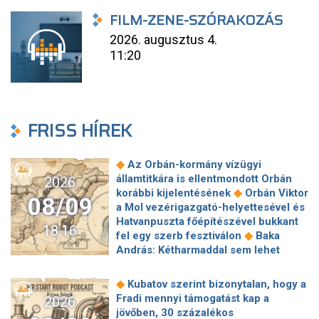
FILM-ZENE-SZÓRAKOZÁS
2026. augusztus 4.
11:20
FRISS HÍREK
◆
Az Orbán-kormány vízügyi
államtitkára is ellentmondott Orbán
2026
◆
korábbi kijelentésének
Orbán Viktor
08/09
a Mol vezérigazgató-helyettesével és
Hatvanpuszta főépítészével bukkant
18:16
◆
fel egy szerb fesztiválon
Baka
András: Kétharmaddal sem lehet
◆
mindent megcsinálni
Izrael
elutasítja Trump 15 pontos gázai
◆
Kubatov szerint bizonytalan, hogy a
◆
tervét
Menczer Tamás Rogán
Fradi mennyi támogatást kap a
2026
Antalról: Nagyon okos, vannak dolgok,
jövőben, 30 százalékos