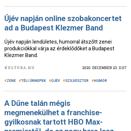
Újév napján online szobakoncertet
ad a Budapest Klezmer Band
Újév napján lendületes, humorral átszőtt zenei
produkciókkal várja az érdeklődőket a Budapest
Klezmer Band.
KULTURA.HU
2020. DECEMBER 23. 11:07
ZENE
TÉLI ÜNNEPEK
ÚJÉV
SZILVESZTER
HUMOR
A Dűne talán mégis
megmenekülhet a franchise-
gyilkosnak tartott HBO Max-