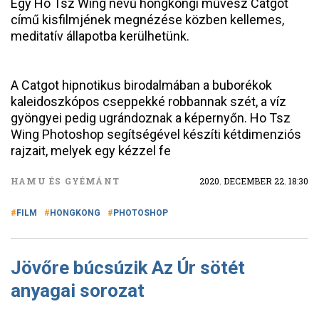
Egy Ho Tsz Wing nevű hongkongi művész Catgot
című kisfilmjének megnézése közben kellemes,
meditatív állapotba kerülhetünk.
A Catgot hipnotikus birodalmában a buborékok
kaleidoszkópos cseppekké robbannak szét, a víz
gyöngyei pedig ugrándoznak a képernyőn. Ho Tsz
Wing Photoshop segítségével készíti kétdimenziós
rajzait, melyek egy kézzel fe
HAMU ÉS GYÉMÁNT
2020. DECEMBER 22. 18:30
FILM
HONGKONG
PHOTOSHOP
Jövőre búcsúzik Az Úr sötét
anyagai sorozat