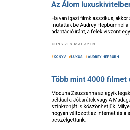
Az Álom luxuskivitelbe
Ha van igazi filmklasszikus, akkor
mutattak be Audrey Hepburnnel a 
adaptáció iránt, a felek viszont 
KÖNYVES MAGAZIN
KÖNYV
LUXUS
AUDREY HEPBURN
Több mint 4000 filmet 
Moduna Zsuzsanna az egyik legaktí
például a Jóbarátok vagy A Madag
szinkronját is köszönhetjük. Mil
hogyan változott az internet és a 
beszélgettünk.