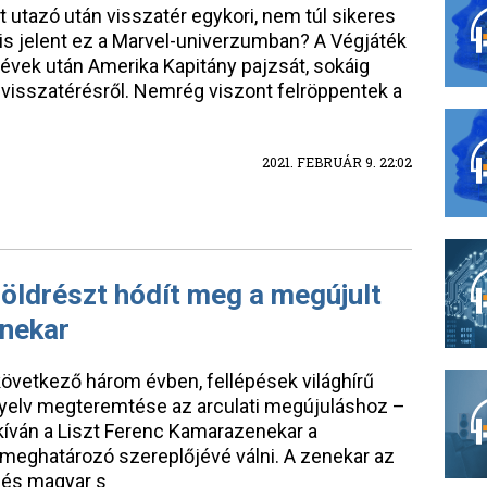
 utazó után visszatér egykori, nem túl sikeres
s jelent ez a Marvel-univerzumban? A Végjáték
évek után Amerika Kapitány pajzsát, sokáig
a visszatérésről. Nemrég viszont felröppentek a
2021. FEBRUÁR 9. 22:02
öldrészt hódít meg a megújult
nekar
övetkező három évben, fellépések világhírű
i nyelv megteremtése az arculati megújuláshoz –
kíván a Liszt Ferenc Kamarazenekar a
 meghatározó szereplőjévé válni. A zenekar az
i és magyar s