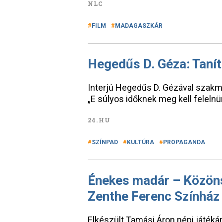
NLC
FILM
MADAGASZKÁR
Hegedűs D. Géza: Taníta
Interjú Hegedűs D. Gézával szakmá
„E súlyos időknek meg kell felelnü
24.HU
SZÍNPAD
KULTÚRA
PROPAGANDA
Énekes madár – Közönsé
Zenthe Ferenc Színház
Elkészült Tamási Áron népi játéká