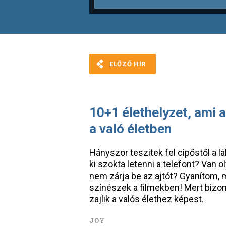
10+1 élethelyzet, ami 
a való életben
Hányszor teszitek fel cipőstől a 
ki szokta letenni a telefont? Van o
nem zárja be az ajtót? Gyanítom, m
színészek a filmekben! Mert bizo
zajlik a valós élethez képest.
JOY