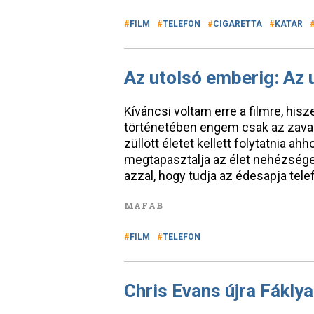
FILM
TELEFON
CIGARETTA
KATAR
Az utolsó emberig: Az 
Kíváncsi voltam erre a filmre, hisz
történetében engem csak az zavar
züllött életet kellett folytatnia a
megtapasztalja az élet nehézsége
azzal, hogy tudja az édesapja tel
MAFAB
FILM
TELEFON
Chris Evans újra Fákly