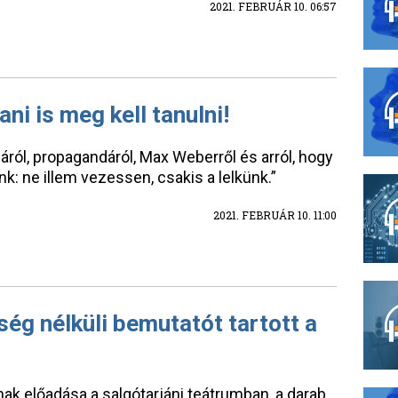
2021. FEBRUÁR 10. 06:57
ni is meg kell tanulni!
ról, propagandáról, Max Weberről és arról, hogy
nk: ne illem vezessen, csakis a lelkünk.”
2021. FEBRUÁR 10. 11:00
g nélküli bemutatót tartott a
nak előadása a salgótarjáni teátrumban, a darab