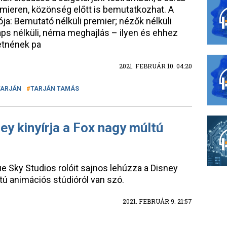
mieren, közönség előtt is bemutatkozhat. A
a: Bemutató nélküli premier; nézők nélküli
ps nélküli, néma meghajlás – ilyen és ehhez
etnének pa
2021. FEBRUÁR 10. 04:20
TARJÁN
TARJÁN TAMÁS
ney kinyírja a Fox nagy múltú
e Sky Studios rolóit sajnos lehúzza a Disney
tú animációs stúdióról van szó.
2021. FEBRUÁR 9. 21:57