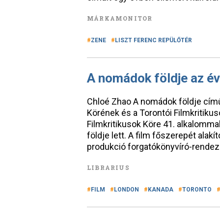
MÁRKAMONITOR
ZENE
LISZT FERENC REPÜLŐTÉR
A nomádok földje az év
Chloé Zhao A nomádok földje című 
Körének és a Torontói Filmkritikus
Filmkritikusok Köre 41. alkalommal 
földje lett. A film főszerepét ala
produkció forgatókönyvíró-rendez
LIBRARIUS
FILM
LONDON
KANADA
TORONTO