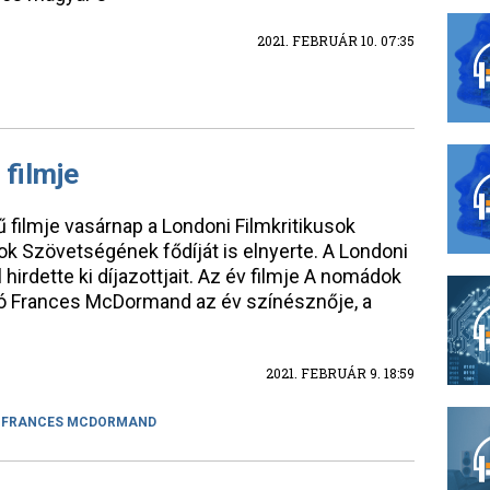
2021. FEBRUÁR 10. 07:35
 filmje
filmje vasárnap a Londoni Filmkritikusok
ok Szövetségének fődíját is elnyerte. A Londoni
hirdette ki díjazottjait. Az év filmje A nomádok
kító Frances McDormand az év színésznője, a
2021. FEBRUÁR 9. 18:59
FRANCES MCDORMAND