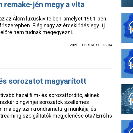
n remake-jén megy a vita
 az az Álom luxuskivitelben, amelyet 1961-ben
főszerepben. Elég nagy az érdeklődés egy új
egyelőre nem tudnak megegyezni.
2021. FEBRUÁR 10. 09:34
és sorozatot magyarított
vabb hazai film- és sorozatfordító, akinek
aszkár pingvinjei sorozatok szellemes
yen ma egy szinkrondramaturg munkája, és
streaming szolgáltatók megjelenése óta? Erről is