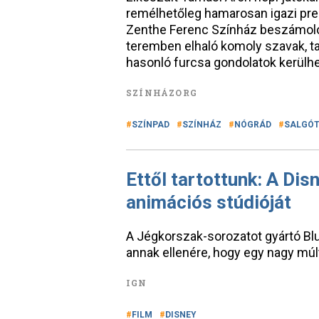
remélhetőleg hamarosan igazi pre
Zenthe Ferenc Színház beszámolój
teremben elhaló komoly szavak, ta
hasonló furcsa gondolatok kerülh
SZÍNHÁZORG
SZÍNPAD
SZÍNHÁZ
NÓGRÁD
SALGÓ
Ettől tartottunk: A Dis
animációs stúdióját
A Jégkorszak-sorozatot gyártó Blu
annak ellenére, hogy egy nagy múl
IGN
FILM
DISNEY