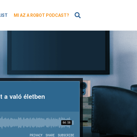
KERESÉS
LIST
MI AZ A ROBOT PODCAST?