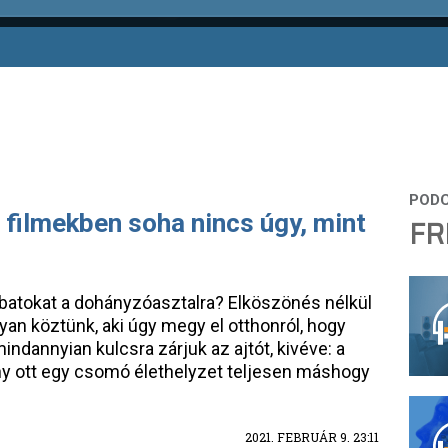
a filmekben soha nincs úgy, mint
FR
lábatokat a dohányzóasztalra? Elköszönés nélkül
lyan köztünk, aki úgy megy el otthonról, hogy
indannyian kulcsra zárjuk az ajtót, kivéve: a
ny ott egy csomó élethelyzet teljesen máshogy
2021. FEBRUÁR 9. 23:11