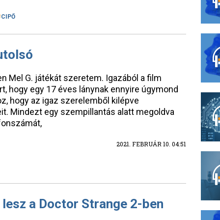
CIPŐ
utolsó
en Mel G. játékát szeretem. Igazából a film
t, hogy egy 17 éves lánynak ennyire úgymond
hhoz, hogy az igaz szerelemből kilépve
it. Mindezt egy szempillantás alatt megoldva
efonszámát,
2021. FEBRUÁR 10. 04:51
a lesz a Doctor Strange 2-ben