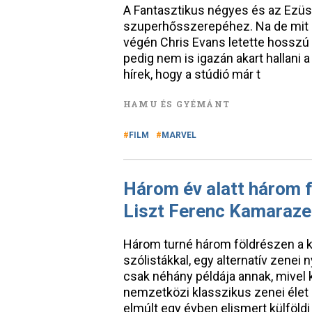
A Fantasztikus négyes és az Ezüst
szuperhősszerepéhez. Na de mit i
végén Chris Evans letette hosszú 
pedig nem is igazán akart hallani 
hírek, hogy a stúdió már t
HAMU ÉS GYÉMÁNT
FILM
MARVEL
Három év alatt három f
Liszt Ferenc Kamaraze
Három turné három földrészen a k
szólistákkal, egy alternatív zene
csak néhány példája annak, mivel 
nemzetközi klasszikus zenei élet
elmúlt egy évben elismert külföld