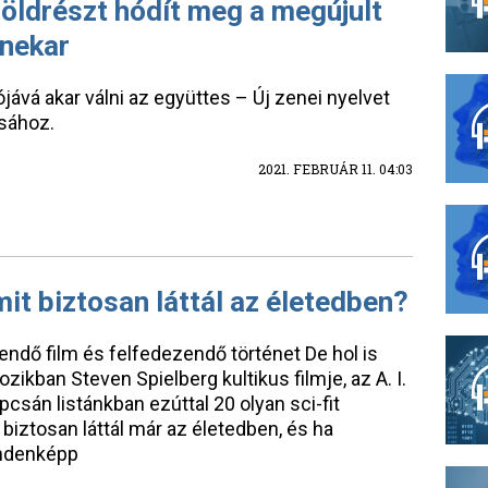
öldrészt hódít meg a megújult
nekar
ójává akar válni az együttes – Új zenei nyelvet
ásához.
2021. FEBRUÁR 11. 04:03
amit biztosan láttál az életedben?
endő film és felfedezendő történet De hol is
zikban Steven Spielberg kultikus filmje, az A. I.
sán listánkban ezúttal 20 olyan sci-fit
biztosan láttál már az életedben, és ha
indenképp