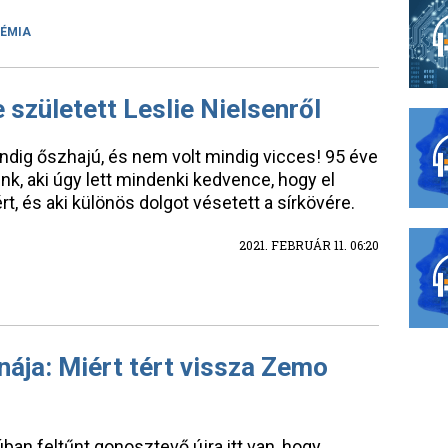
ÉMIA
 született Leslie Nielsenről
indig őszhajú, és nem volt mindig vicces! 95 éve
k, aki úgy lett mindenki kedvence, hogy el
t, és aki különös dolgot vésetett a sírkövére.
2021. FEBRUÁR 11. 06:20
nája: Miért tért vissza Zemo
ban feltűnt gonosztevő újra itt van, hogy