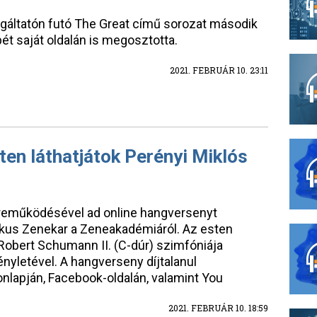
lgáltatón futó The Great című sorozat második
ét saját oldalán is megosztotta.
2021. FEBRUÁR 10. 23:11
ten láthatjátok Perényi Miklós
reműködésével ad online hangversenyt
kus Zenekar a Zeneakadémiáról. Az esten
Robert Schumann II. (C-dúr) szimfóniája
yletével. A hangverseny díjtalanul
lapján, Facebook-oldalán, valamint You
2021. FEBRUÁR 10. 18:59