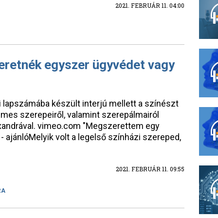
2021. FEBRUÁR 11. 04:00
zeretnék egyszer ügyvédet vagy
apszámába készült interjú mellett a színészt
mes szerepeiről, valamint szerepálmairól
lexandrával. vimeo.com "Megszerettem egy
 - ajánlóMelyik volt a legelső színházi szereped,
2021. FEBRUÁR 11. 09:55
RA