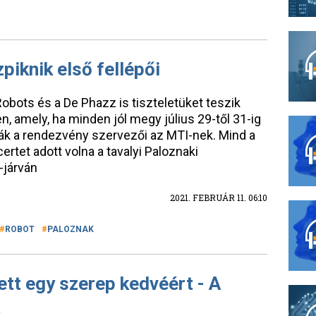
G
piknik első fellépői
Robots és a De Phazz is tiszteletüket teszik
n, amely, ha minden jól megy július 29-től 31-ig
ák a rendezvény szervezői az MTI-nek. Mind a
rtet adott volna a tavalyi Paloznaki
-járván
2021. FEBRUÁR 11. 06:10
ROBOT
PALOZNAK
ett egy szerep kedvéért - A