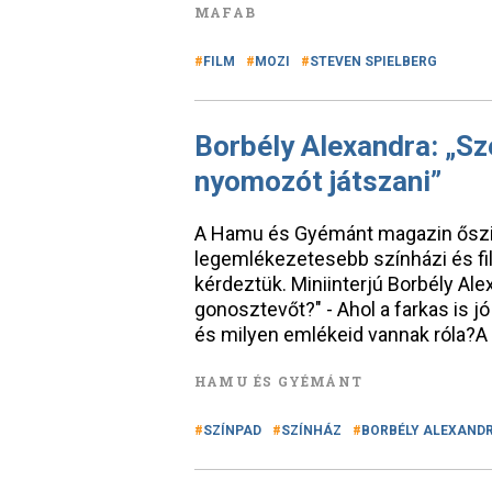
MAFAB
FILM
MOZI
STEVEN SPIELBERG
Borbély Alexandra: „S
nyomozót játszani”
A Hamu és Gyémánt magazin őszi l
legemlékezetesebb színházi és fil
kérdeztük. Miniinterjú Borbély A
gonosztevőt?" - Ahol a farkas is jó
és milyen emlékeid vannak róla?A
HAMU ÉS GYÉMÁNT
SZÍNPAD
SZÍNHÁZ
BORBÉLY ALEXAND