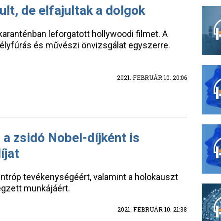
ult, de elfajultak a dolgok
karanténban leforgatott hollywoodi filmet. A
élyfúrás és művészi önvizsgálat egyszerre.
2021. FEBRUÁR 10. 20:06
 a zsidó Nobel-díjként is
íjat
lantróp tevékenységéért, valamint a holokauszt
zett munkájáért.
2021. FEBRUÁR 10. 21:38