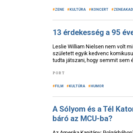
ZENE
KULTÚRA
KONCERT
ZENEAKAD
13 érdekesség a 95 éve
Leslie William Nielsen nem volt m
született egyik kedvenc komikusun
tudta játszani, hogy semmit sem ér
PORT
FILM
KULTÚRA
HUMOR
A Sólyom és a Tél Kato
báró az MCU-ba?
Az Amerika Kapitány: Polgárháború