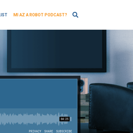
KERESÉS
LIST
MI AZ A ROBOT PODCAST?