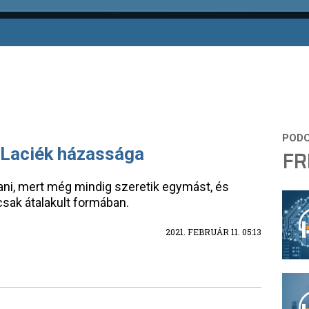
 Laciék házassága
FR
ani, mert még mindig szeretik egymást, és
csak átalakult formában.
2021. FEBRUÁR 11. 05:13