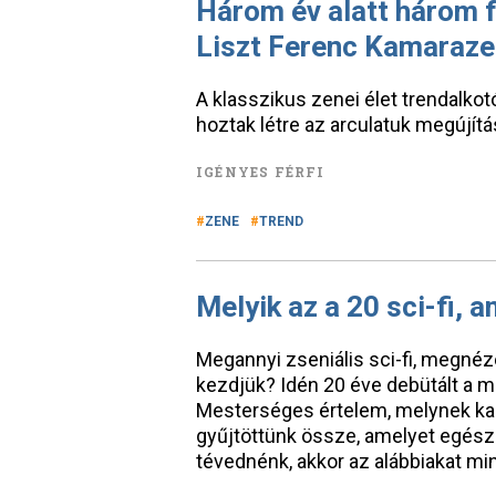
Három év alatt három f
Liszt Ferenc Kamaraze
A klasszikus zenei élet trendalkot
hoztak létre az arculatuk megújít
IGÉNYES FÉRFI
ZENE
TREND
Melyik az a 20 sci-fi, 
Megannyi zseniális sci-fi, megnéz
kezdjük? Idén 20 éve debütált a mo
Mesterséges értelem, melynek kapc
gyűjtöttünk össze, amelyet egész 
tévednénk, akkor az alábbiakat m