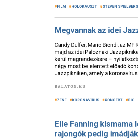
FILM
HOLOKAUSZT
STEVEN SPIELBER
Megvannak az idei Jazz
Candy Dulfer, Mario Biondi, az MF 
majd az idei Paloznaki Jazzpiknike
kerül megrendezésre – nyilatkozt
négy most bejelentett előadó konce
Jazzpikniken, amely a koronavírus
BALATON.HU
ZENE
KORONAVÍRUS
KONCERT
BIO
Elle Fanning kismama l
rajongók pedig imádják