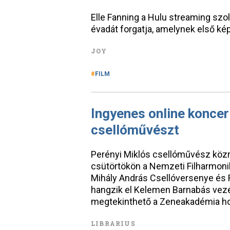
Elle Fanning a Hulu streaming szo
évadát forgatja, amelynek első kép
JOY
FILM
Ingyenes online koncer
csellóművészt
Perényi Miklós csellóművész köz
csütörtökön a Nemzeti Filharmoni
Mihály András Csellóversenye és 
hangzik el Kelemen Barnabás vezén
megtekinthető a Zeneakadémia hon
LIBRARIUS