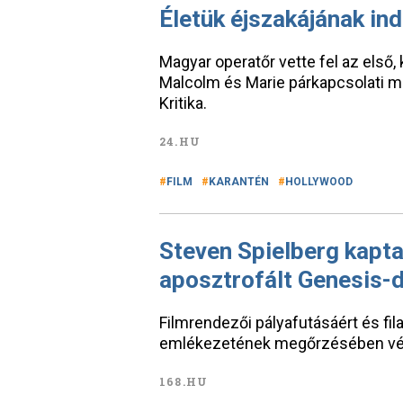
Életük éjszakájának ind
Magyar operatőr vette fel az első, 
Malcolm és Marie párkapcsolati m
Kritika.
24.HU
FILM
KARANTÉN
HOLLYWOOD
Steven Spielberg kapta
aposztrofált Genesis-d
Filmrendezői pályafutásáért és fi
emlékezetének megőrzésében vég
168.HU