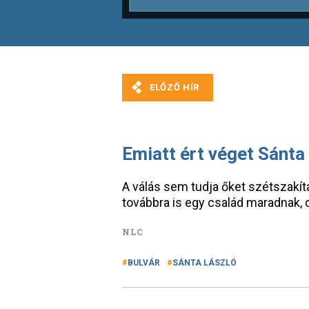
Emiatt ért véget Sánta
A válás sem tudja őket szétszakít
továbbra is egy család maradnak, 
NLC
BULVÁR
SÁNTA LÁSZLÓ