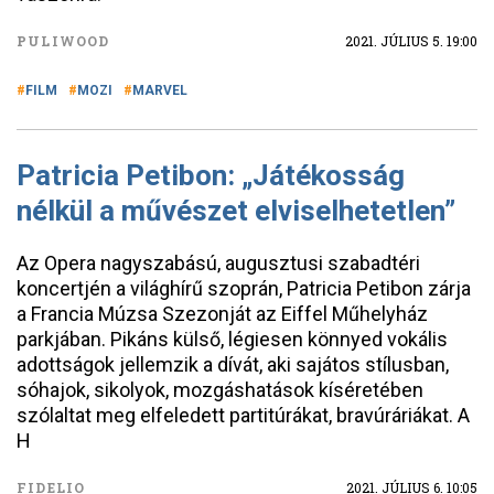
PULIWOOD
2021. JÚLIUS 5. 19:00
FILM
MOZI
MARVEL
Patricia Petibon: „Játékosság
nélkül a művészet elviselhetetlen”
Az Opera nagyszabású, augusztusi szabadtéri
koncertjén a világhírű szoprán, Patricia Petibon zárja
a Francia Múzsa Szezonját az Eiffel Műhelyház
parkjában. Pikáns külső, légiesen könnyed vokális
adottságok jellemzik a dívát, aki sajátos stílusban,
sóhajok, sikolyok, mozgáshatások kíséretében
szólaltat meg elfeledett partitúrákat, bravúráriákat. A
H
FIDELIO
2021. JÚLIUS 6. 10:05