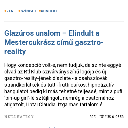
ZENE
SZÍNPAD
KONCERT
Glazúros unalom – Elindult a
Mestercukrász című gasztro-
reality
Hogy koncepció volt-e, nem tudjuk, de szinte eggyé
olvad az Rtl Klub szivárványszínű logója és új
gasztro-reality-jének díszlete - a csehszlovák
strandkorlátkék és tutti-frutti csíkos, hipnotizatív
hangulatot pedig ki más tehetné teljessé, mint a pufi
'pin-up girl'-lé sztájlingolt, nemrég a csatornához
átigazolt, Liptai Claudia. Izgalmas tartalom é
NULLHATEGY
2021. JÚLIUS 6. 06:53