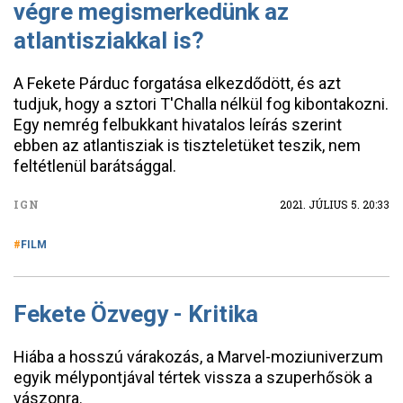
végre megismerkedünk az
atlantisziakkal is?
A Fekete Párduc forgatása elkezdődött, és azt
tudjuk, hogy a sztori T'Challa nélkül fog kibontakozni.
Egy nemrég felbukkant hivatalos leírás szerint
ebben az atlantisziak is tiszteletüket teszik, nem
feltétlenül barátsággal.
IGN
2021. JÚLIUS 5. 20:33
FILM
Fekete Özvegy - Kritika
Hiába a hosszú várakozás, a Marvel-moziuniverzum
egyik mélypontjával tértek vissza a szuperhősök a
vászonra.