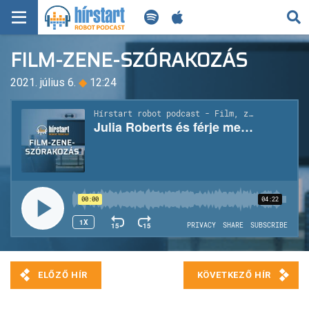
KERESÉS
FILM-ZENE-SZÓRAKOZÁS
KEZDŐLAP
2021. július 6.
◆
12:24
FRISS HÍREK
TECH HÍREK
FILM-ZENE-SZÓRAKOZÁS
PLAYLIST
MI AZ A ROBOT PODCAST?