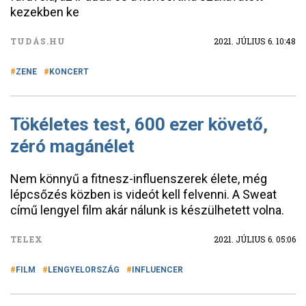
kezekben ke
TUDÁS.HU
2021. JÚLIUS 6. 10:48
ZENE
KONCERT
Tökéletes test, 600 ezer követő,
zéró magánélet
Nem könnyű a fitnesz-influenszerek élete, még
lépcsőzés közben is videót kell felvenni. A Sweat
című lengyel film akár nálunk is készülhetett volna.
TELEX
2021. JÚLIUS 6. 05:06
FILM
LENGYELORSZÁG
INFLUENCER