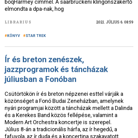
boqHarmey címmel. A saarbrückeni klingonszakértő
elmondta a dpa-nak, hog
LIBRARIUS
2021. JÚLIUS 6. 08:59
KÖNYV
STAR TREK
Ír és breton zenészek,
jazzprogramok és táncházak
júliusban a Fonóban
Csütörtökön ír és breton népzenei esttel várják a
közönséget a Fonó Budai Zeneházban, amelynek
nyári programjai között a táncházak mellett a Dalinda
és a Kerekes Band közös fellépése, valamint a
Modern Art Orchestra koncertje is szerepel.
Július 8-án a tradicionális hárfa, az ír hegedű, a
fafuvola, az ír duda és a koncertina szakavatott