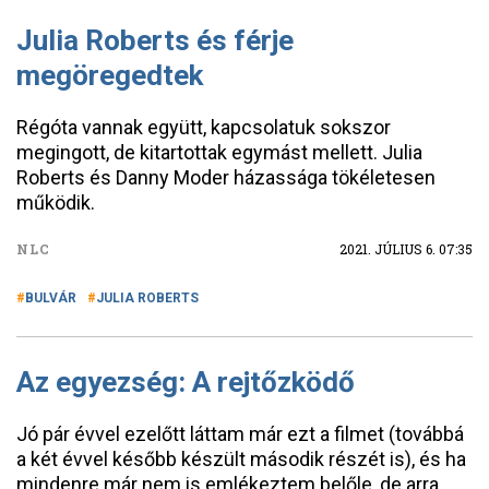
Julia Roberts és férje
megöregedtek
Régóta vannak együtt, kapcsolatuk sokszor
megingott, de kitartottak egymást mellett. Julia
Roberts és Danny Moder házassága tökéletesen
működik.
NLC
2021. JÚLIUS 6. 07:35
BULVÁR
JULIA ROBERTS
Az egyezség: A rejtőzködő
Jó pár évvel ezelőtt láttam már ezt a filmet (továbbá
a két évvel később készült második részét is), és ha
mindenre már nem is emlékeztem belőle, de arra