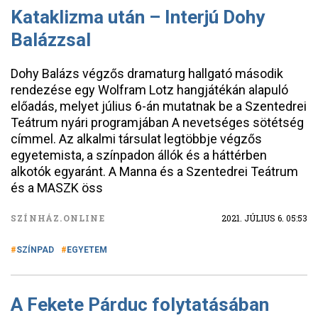
Kataklizma után – Interjú Dohy
Balázzsal
Dohy Balázs végzős dramaturg hallgató második
rendezése egy Wolfram Lotz hangjátékán alapuló
előadás, melyet július 6-án mutatnak be a Szentedrei
Teátrum nyári programjában A nevetséges sötétség
címmel. Az alkalmi társulat legtöbbje végzős
egyetemista, a színpadon állók és a háttérben
alkotók egyaránt. A Manna és a Szentedrei Teátrum
és a MASZK öss
SZÍNHÁZ.ONLINE
2021. JÚLIUS 6. 05:53
SZÍNPAD
EGYETEM
A Fekete Párduc folytatásában