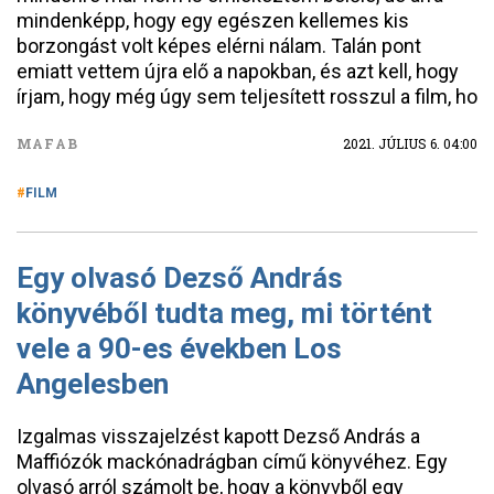
mindenképp, hogy egy egészen kellemes kis
borzongást volt képes elérni nálam. Talán pont
emiatt vettem újra elő a napokban, és azt kell, hogy
írjam, hogy még úgy sem teljesített rosszul a film, ho
MAFAB
2021. JÚLIUS 6. 04:00
FILM
Egy olvasó Dezső András
könyvéből tudta meg, mi történt
vele a 90-es években Los
Angelesben
Izgalmas visszajelzést kapott Dezső András a
Maffiózók mackónadrágban című könyvéhez. Egy
olvasó arról számolt be, hogy a könyvből egy