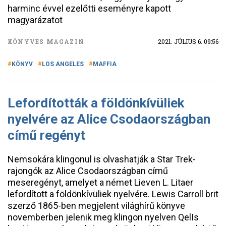
harminc évvel ezelőtti eseményre kapott
magyarázatot
KÖNYVES MAGAZIN
2021. JÚLIUS 6. 09:56
KÖNYV
LOS ANGELES
MAFFIA
Lefordították a földönkívüliek
nyelvére az Alice Csodaországban
című regényt
Nemsokára klingonul is olvashatják a Star Trek-
rajongók az Alice Csodaországban című
meseregényt, amelyet a német Lieven L. Litaer
lefordított a földönkívüliek nyelvére. Lewis Carroll brit
szerző 1865-ben megjelent világhírű könyve
novemberben jelenik meg klingon nyelven QelIs