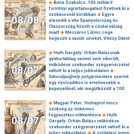
◆
Bóna Szabolcs: 106 milliárd
forintnyi agrártámogatást fizetnek ki a
2026
◆
szokásosnál korábban
Egyre
08/08
élesedik a vita Spanyolország és
Olaszország között a ceutai válság
06:29
◆
miatt
Mészáros Lőrinc cége
hegeszti a vasúti síneket, Vitézy Dávid
◆
elmagyarázta, miért
Jogi lépéseket
tesz a Bosnyák téri irodakomplexum
◆
Huth Gergely: Orbán Balázsnak
beruházója, ha az állam felmondja a
gyakorlatilag semmi sem sikerült,
2026
◆
szerződésüket
Megérkezett
működése szekunder szégyenérzetet
08/07
Magyar Péter bejelentése: így költik
◆
váltott ki a teljes jobboldalon
el a 6 ezer milliárd forintnyi uniós
Sátoraljaújhely polgármestere szerint
18:07
◆
pénzt
Megbénult az ivóvíztárolók
egy nyolcadikos is értelmesebb a
töltése Ózdon – de máshol is komoly
képviselőnél, aki megütközött a 100
◆
nehézségek adódtak
Sűrített
◆
milliós parkolón
Az amerikai
járatokkal készül a MÁV a Szigetre,
hírszerzés szerint Putyin pár éven
◆
Magyar Péter: Holnaptól nincs
◆
éjszaka is könnyebb lesz hazajutni
belül megtámadhat egy NATO-
szükség az önkéntes
2026
Megszólal Filep Dávid, Magyar Péter
◆
tagállamot
Vitézy Dávid
◆
fogyasztáscsökkentésre
Huth
feljelentője: "Ez valóban büntetőügy!"
08/07
elmagyarázta, miért Mészárosék
Gergely: Orbán Balázs működése
◆
Megszólalt a szomjazó gólyát itató
cége nyerte a közbeszerzést
szekunder szégyenérzetet váltott ki a
◆
közutas
24 év korkülönbség, 24.
06:30
◆
sínhegesztésre
Nagy cégek
◆
teljes jobboldalon
A születési jogon