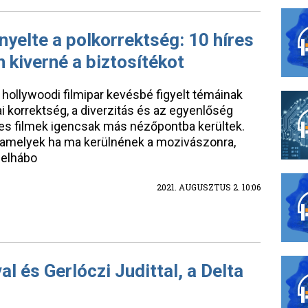
nyelte a polkorrektség: 10 híres
 kiverné a biztosítékot
a hollywoodi filmipar kevésbé figyelt témáinak
i korrektség, a diverzitás és az egyenlőség
es filmek igencsak más nézőpontba kerültek.
, amelyek ha ma kerülnének a mozivászonra,
felhábo
2021. AUGUSZTUS 2. 10:06
l és Gerlóczi Judittal, a Delta