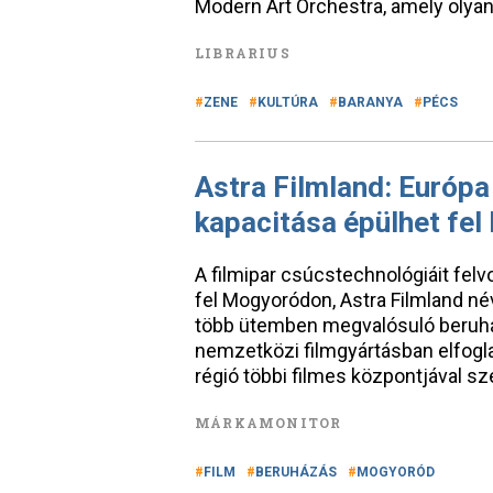
Modern Art Orchestra, amely olya
LIBRARIUS
ZENE
KULTÚRA
BARANYA
PÉCS
Astra Filmland: Európa
kapacitása épülhet fe
A filmipar csúcstechnológiáit felv
fel Mogyoródon, Astra Filmland né
több ütemben megvalósuló beruhá
nemzetközi filmgyártásban elfoglal
régió többi filmes központjával s
MÁRKAMONITOR
FILM
BERUHÁZÁS
MOGYORÓD