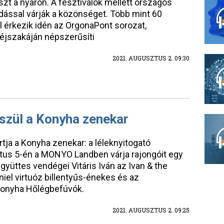
t a nyáron. A fesztiválok mellett országos
dással várják a közönséget. Több mint 60
l érkezik idén az OrgonaPont sorozat,
éjszakáján népszerűsíti
2021. AUGUSZTUS 2. 09:30
szül a Konyha zenekar
rtja a Konyha zenekar: a léleknyitogató
tus 5-én a MONYO Landben várja rajongóit egy
gyüttes vendégei Vitáris Iván az Ivan & the
iel virtuóz billentyűs-énekes és az
Konyha Hőlégbefúvók.
2021. AUGUSZTUS 2. 09:25