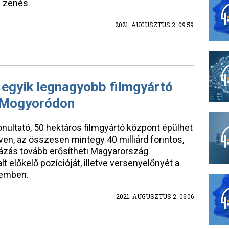
n zenés
2021. AUGUSZTUS 2. 09:59
 egyik legnagyobb filmgyártó
l Mogyoródon
onultató, 50 hektáros filmgyártó központ épülhet
ven, az összesen mintegy 40 milliárd forintos,
zás tovább erősítheti Magyarország
t előkelő pozícióját, illetve versenyelőnyét a
zemben.
2021. AUGUSZTUS 2. 06:06