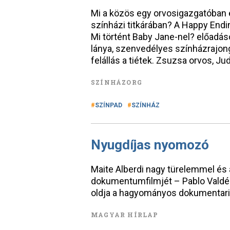
Mi a közös egy orvosigazgatóban
színházi titkárában? A Happy Endi
Mi történt Baby Jane-nel? előadás
lánya, szenvedélyes színházrajong
felállás a tiétek. Zsuzsa orvos, Ju
SZÍNHÁZORG
SZÍNPAD
SZÍNHÁZ
Nyugdíjas nyomozó
Maite Alberdi nagy türelemmel és 
dokumentumfilmjét – Pablo Valdés
oldja a hagyományos dokumentaris
MAGYAR HÍRLAP