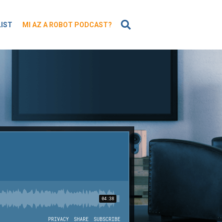
KERESÉS
LIST
MI AZ A ROBOT PODCAST?