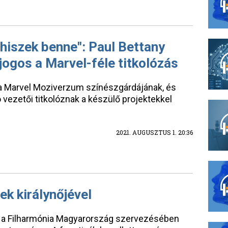
 hiszek benne": Paul Bettany
jogos a Marvel-féle titkolózás
a a Marvel Moziverzum színészgárdájának, és
ó vezetői titkolóznak a készülő projektekkel
2021. AUGUSZTUS 1. 20:36
ek királynőjével
n a Filharmónia Magyarország szervezésében