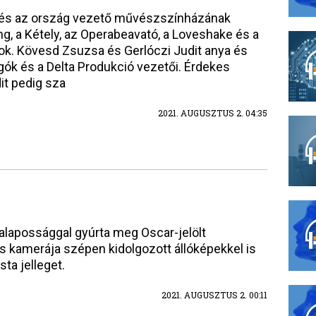
 és az ország vezető művészszínházának
ng, a Kétely, az Operabeavató, a Loveshake és a
ok. Kövesd Zsuzsa és Gerlóczi Judit anya és
ók és a Delta Produkció vezetői. Érdekes
dit pedig sza
2021. AUGUSZTUS 2. 04:35
alapossággal gyúrta meg Oscar-jelölt
 kamerája szépen kidolgozott állóképekkel is
ta jelleget.
2021. AUGUSZTUS 2. 00:11