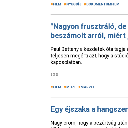
FILM
NYUGDÍJ
DOKUMENTUMFILM
"Nagyon frusztráló, de
beszámolt arról, miért 
Paul Bettany a kezdetek óta tagj
teljesen megérti azt, hogy a stúdi
kapcsolatban.
IGN
FILM
MOZI
MARVEL
Egy éjszaka a hangszer
Nagy öröm, hogy a bezártság utá