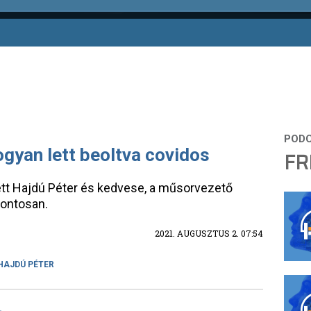
ogyan lett beoltva covidos
FR
lett Hajdú Péter és kedvese, a műsorvezető
pontosan.
2021. AUGUSZTUS 2. 07:54
HAJDÚ PÉTER