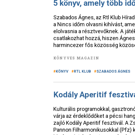
5 könyv, amely több id
Szabados Ágnes, az Rtl Klub Hírad
a Nincs időm olvasni kihívást, ame
elolvasnia a résztvevőknek. A játék
csatlakozhat hozzá, hiszen Ágnes
harmincezer fős közösség közöse
KÖNYVES MAGAZIN
KÖNYV
RTL KLUB
SZABADOS ÁGNES
Kodály Aperitif fesztiv
Kulturális programokkal, gasztron
várja az érdeklődőket a pécsi ha
zajló Kodály Aperitif fesztivál. A
Pannon Filharmonikusokkal (Pfz) k