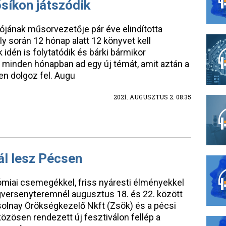
ősíkon játszódik
ójának műsorvezetője pár éve elindította
ly során 12 hónap alatt 12 könyvet kell
 idén is folytatódik és bárki bármikor
 minden hónapban ad egy új témát, amit aztán a
n dolgoz fel. Augu
2021. AUGUSZTUS 2. 08:35
ál lesz Pécsen
ómiai csemegékkel, friss nyáresti élményekkel
ngversenyteremnél augusztus 18. és 22. között
 Zsolnay Örökségkezelő Nkft (Zsök) és a pécsi
özösen rendezett új fesztiválon fellép a