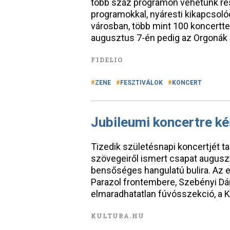
több száz programon vehetünk rész
programokkal, nyáresti kikapcsoló
városban, több mint 100 koncertte
augusztus 7-én pedig az Orgonák 
FIDELIO
ZENE
FESZTIVÁLOK
KONCERT
Jubileumi koncertre ké
Tizedik születésnapi koncertjét ta
szövegeiről ismert csapat augusz
bensőséges hangulatú bulira. Az e
Parazol frontembere, Szebényi Dán
elmaradhatatlan fúvósszekció, a 
KULTURA.HU