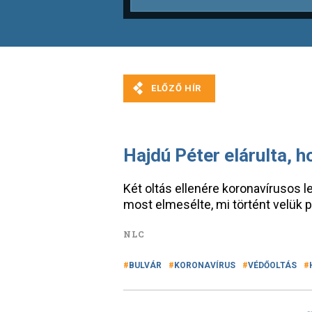
Hajdú Péter elárulta, h
Két oltás ellenére koronavírusos 
most elmesélte, mi történt velük 
NLC
BULVÁR
KORONAVÍRUS
VÉDŐOLTÁS