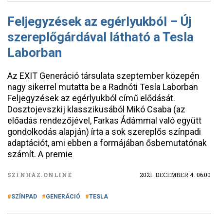
Feljegyzések az egérlyukból – Új
szereplőgárdával látható a Tesla
Laborban
Az EXIT Generáció társulata szeptember közepén
nagy sikerrel mutatta be a Radnóti Tesla Laborban
Feljegyzések az egérlyukból című elődását.
Dosztojevszkij klasszikusából Mikó Csaba (az
előadás rendezőjével, Farkas Ádámmal való együtt
gondolkodás alapján) írta a sok szereplős színpadi
adaptációt, ami ebben a formájában ősbemutatónak
számít. A premie
SZÍNHÁZ.ONLINE
2021. DECEMBER 4. 06:00
SZÍNPAD
GENERÁCIÓ
TESLA