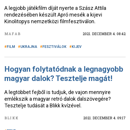
A legjobb játékfilm díját nyerte a Szász Attila
rendezésében készült Apró mesék a kijevi
Kinolitopys nemzetközi filmfesztiválon.
MAFAB
2021. DECEMBER 4. 08:42
FILM
UKRAJNA
FESZTIVÁLOK
KIJEV
Hogyan folytatódnak a legnagyobb
magyar dalok? Tesztelje magát!
A legtöbbet fejből is tudjuk, de vajon mennyire
emlékszik a magyar retró dalok dalszövegére?
Tesztelje tudását a Blikk kvízével.
BLIKK
2021. DECEMBER 4. 09:17