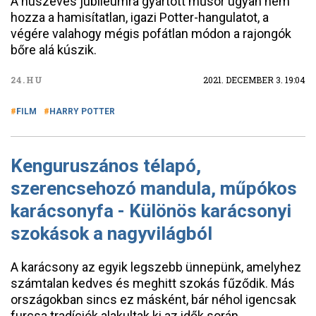
A húszéves jubileumra gyártott műsor ugyan nem
hozza a hamisítatlan, igazi Potter-hangulatot, a
végére valahogy mégis pofátlan módon a rajongók
bőre alá kúszik.
24.HU
2021. DECEMBER 3. 19:04
FILM
HARRY POTTER
Kenguruszános télapó,
szerencsehozó mandula, műpókos
karácsonyfa - Különös karácsonyi
szokások a nagyvilágból
A karácsony az egyik legszebb ünnepünk, amelyhez
számtalan kedves és meghitt szokás fűződik. Más
országokban sincs ez másként, bár néhol igencsak
furcsa tradíciók alakultak ki az idők során.