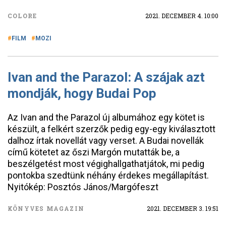
COLORE
2021. DECEMBER 4. 10:00
FILM
MOZI
Ivan and the Parazol: A szájak azt
mondják, hogy Budai Pop
Az Ivan and the Parazol új albumához egy kötet is
készült, a felkért szerzők pedig egy-egy kiválasztott
dalhoz írtak novellát vagy verset. A Budai novellák
című kötetet az őszi Margón mutatták be, a
beszélgetést most végighallgathatjátok, mi pedig
pontokba szedtünk néhány érdekes megállapítást.
Nyitókép: Posztós János/Margófeszt
KÖNYVES MAGAZIN
2021. DECEMBER 3. 19:51