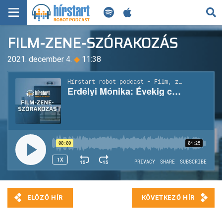
KERESÉS
FILM-ZENE-SZÓRAKOZÁS
KEZDŐLAP
2021. december 4.
◆
11:38
FRISS HÍREK
TECH HÍREK
FILM-ZENE-SZÓRAKOZÁS
PLAYLIST
MI AZ A ROBOT PODCAST?