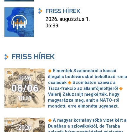
FRISS HÍREK
2026. augusztus 1.
06:39
FRISS HÍREK
◆
Elmentek Szalonnáról a kassai
illegális bódévárosból beköltöző roma
2026
◆
családok
Szombaton szavaz a
08/06
◆
Tisza-frakció az államfőjelöltjéről
Valerij Zaluzsnijt megkérték, hogy
18:21
magyarázza meg, amit a NATO-ról
mondott, erre elmondta ugyanazt,
◆
csak még erősebben
800 millióért
kötött szerződéseket a HM cége a
◆
A magyar kormány több vizet kért a
Lounge Eventtel, a miniszter
Dunában a szlovákoktól, de Taraba
2026
◆
feljelentést tett
Orbán Anita