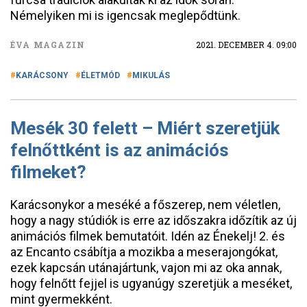
Némelyiken mi is igencsak meglepődtünk.
ÉVA MAGAZIN
2021. DECEMBER 4. 09:00
KARÁCSONY
ÉLETMÓD
MIKULÁS
Mesék 30 felett – Miért szeretjük
felnőttként is az animációs
filmeket?
Karácsonykor a meséké a főszerep, nem véletlen,
hogy a nagy stúdiók is erre az időszakra időzítik az új
animációs filmek bemutatóit. Idén az Énekelj! 2. és
az Encanto csábítja a mozikba a meserajongókat,
ezek kapcsán utánajártunk, vajon mi az oka annak,
hogy felnőtt fejjel is ugyanúgy szeretjük a meséket,
mint gyermekként.