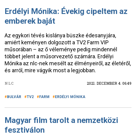
Erdélyi Mónika: Évekig cipeltem az
emberek baját
Az egykori tévés kislánya büszke édesanyjára,
amiért keményen dolgozott a TV2 Farm VIP
műsorában – az ő véleménye pedig mindennél
többet jelent a műsorvezető számára. Erdélyi
Mónika az nlc-nek mesélt az élményeiről, az életéről,
és arról, mire vágyik most a legjobban.
NLC
2021. DECEMBER 4. 06:49
BULVÁR
TV2
FARM
ERDÉLYI MÓNIKA
Magyar film tarolt a nemzetközi
fesztiválon