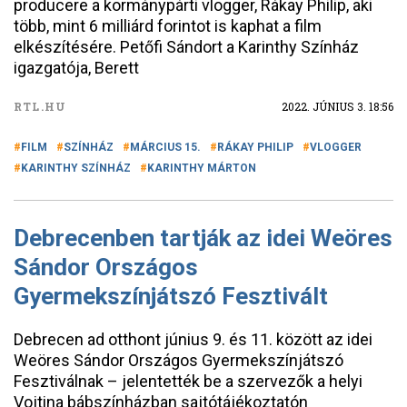
producere a kormánypárti vlogger, Rákay Philip, aki
több, mint 6 milliárd forintot is kaphat a film
elkészítésére. Petőfi Sándort a Karinthy Színház
igazgatója, Berett
RTL.HU
2022. JÚNIUS 3. 18:56
FILM
SZÍNHÁZ
MÁRCIUS 15.
RÁKAY PHILIP
VLOGGER
KARINTHY SZÍNHÁZ
KARINTHY MÁRTON
Debrecenben tartják az idei Weöres
Sándor Országos
Gyermekszínjátszó Fesztivált
Debrecen ad otthont június 9. és 11. között az idei
Weöres Sándor Országos Gyermekszínjátszó
Fesztiválnak – jelentették be a szervezők a helyi
Vojtina bábszínházban sajtótájékoztatón