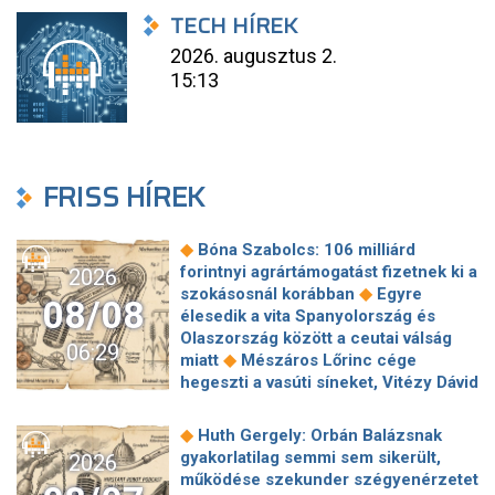
TECH HÍREK
2026. augusztus 2.
15:13
FRISS HÍREK
◆
Bóna Szabolcs: 106 milliárd
forintnyi agrártámogatást fizetnek ki a
2026
◆
szokásosnál korábban
Egyre
08/08
élesedik a vita Spanyolország és
Olaszország között a ceutai válság
06:29
◆
miatt
Mészáros Lőrinc cége
hegeszti a vasúti síneket, Vitézy Dávid
◆
elmagyarázta, miért
Jogi lépéseket
tesz a Bosnyák téri irodakomplexum
◆
Huth Gergely: Orbán Balázsnak
beruházója, ha az állam felmondja a
gyakorlatilag semmi sem sikerült,
2026
◆
szerződésüket
Megérkezett
működése szekunder szégyenérzetet
Magyar Péter bejelentése: így költik