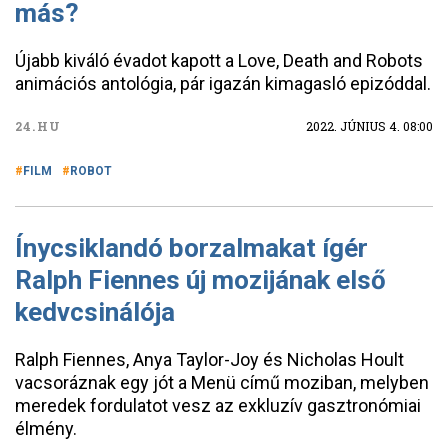
más?
Újabb kiváló évadot kapott a Love, Death and Robots
animációs antológia, pár igazán kimagasló epizóddal.
24.HU
2022. JÚNIUS 4. 08:00
FILM
ROBOT
Ínycsiklandó borzalmakat ígér
Ralph Fiennes új mozijának első
kedvcsinálója
Ralph Fiennes, Anya Taylor-Joy és Nicholas Hoult
vacsoráznak egy jót a Menü című moziban, melyben
meredek fordulatot vesz az exkluzív gasztronómiai
élmény.