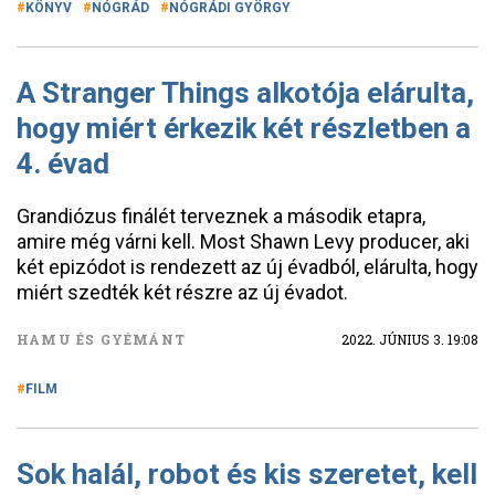
KÖNYV
NÓGRÁD
NÓGRÁDI GYÖRGY
A Stranger Things alkotója elárulta,
hogy miért érkezik két részletben a
4. évad
Grandiózus finálét terveznek a második etapra,
amire még várni kell. Most Shawn Levy producer, aki
két epizódot is rendezett az új évadból, elárulta, hogy
miért szedték két részre az új évadot.
HAMU ÉS GYÉMÁNT
2022. JÚNIUS 3. 19:08
FILM
Sok halál, robot és kis szeretet, kell