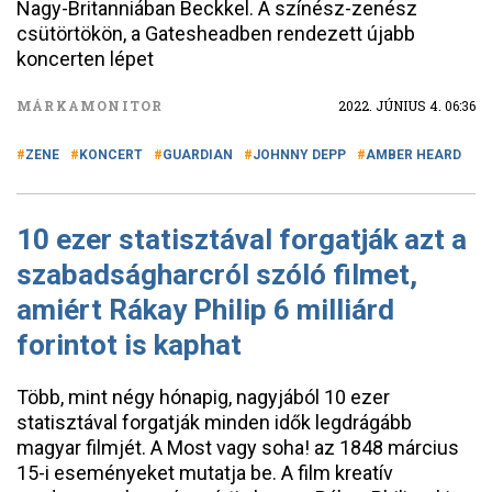
Nagy-Britanniában Beckkel. A színész-zenész
csütörtökön, a Gatesheadben rendezett újabb
koncerten lépet
MÁRKAMONITOR
2022. JÚNIUS 4. 06:36
ZENE
KONCERT
GUARDIAN
JOHNNY DEPP
AMBER HEARD
10 ezer statisztával forgatják azt a
szabadságharcról szóló filmet,
amiért Rákay Philip 6 milliárd
forintot is kaphat
Több, mint négy hónapig, nagyjából 10 ezer
statisztával forgatják minden idők legdrágább
magyar filmjét. A Most vagy soha! az 1848 március
15-i eseményeket mutatja be. A film kreatív