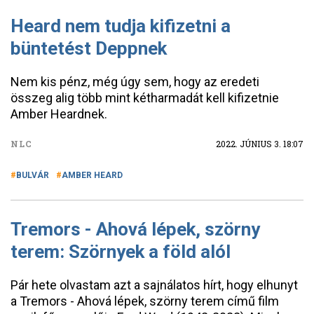
Heard nem tudja kifizetni a
büntetést Deppnek
Nem kis pénz, még úgy sem, hogy az eredeti
összeg alig több mint kétharmadát kell kifizetnie
Amber Heardnek.
NLC
2022. JÚNIUS 3. 18:07
BULVÁR
AMBER HEARD
Tremors - Ahová lépek, szörny
terem: Szörnyek a föld alól
Pár hete olvastam azt a sajnálatos hírt, hogy elhunyt
a Tremors - Ahová lépek, szörny terem című film