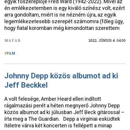
egyik főszereplője Fred Ward (1942-2022). Mivel az
én emlékezetemben is egy kiváló színész volt, ezért
arra gondoltam, miért is ne nézném újra, az egyik
legemlékezetesebb szerepét számomra (főleg úgy,
hogy fiatal koromban még kimondottan szerettem
MAFAB
2022. JÚNIUS 4. 04:00
FILM
Johnny Depp közös albumot ad ki
Jeff Beckkel
A volt felesége, Amber Heard ellen indított
rágalmazási perét a héten megnyerő Johnny Depp
közös albumot ad ki júliusban Jeff Beck gitárossal –
írta meg a The Guardian. Depp a virginiai esküdtek
ítéletre várva két koncerten is fellépett a minap