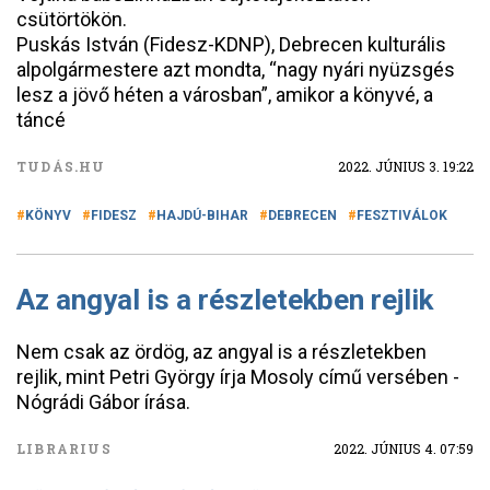
csütörtökön.
Puskás István (Fidesz-KDNP), Debrecen kulturális
alpolgármestere azt mondta, “nagy nyári nyüzsgés
lesz a jövő héten a városban”, amikor a könyvé, a
táncé
TUDÁS.HU
2022. JÚNIUS 3. 19:22
KÖNYV
FIDESZ
HAJDÚ-BIHAR
DEBRECEN
FESZTIVÁLOK
Az angyal is a részletekben rejlik
Nem csak az ördög, az angyal is a részletekben
rejlik, mint Petri György írja Mosoly című versében -
Nógrádi Gábor írása.
LIBRARIUS
2022. JÚNIUS 4. 07:59