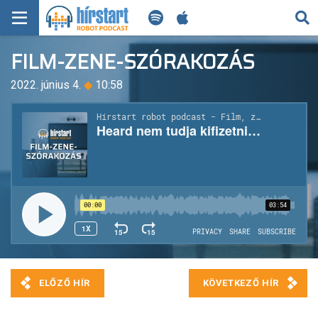
KERESÉS
FILM-ZENE-SZÓRAKOZÁS
KEZDŐLAP
2022. június 4.
◆
10:58
FRISS HÍREK
TECH HÍREK
FILM-ZENE-SZÓRAKOZÁS
PLAYLIST
MI AZ A ROBOT PODCAST?