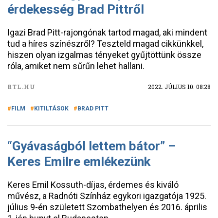
érdekesség Brad Pittről
Igazi Brad Pitt-rajongónak tartod magad, aki mindent
tud a híres színészről? Teszteld magad cikkünkkel,
hiszen olyan izgalmas tényeket gyűjtöttünk össze
róla, amiket nem sűrűn lehet hallani.
RTL.HU
2022. JÚLIUS 10. 08:28
FILM
KITILTÁSOK
BRAD PITT
“Gyávaságból lettem bátor” –
Keres Emilre emlékezünk
Keres Emil Kossuth-díjas, érdemes és kiváló
művész, a Radnóti Színház egykori igazgatója 1925.
július 9-én született Szombathelyen és 2016. április