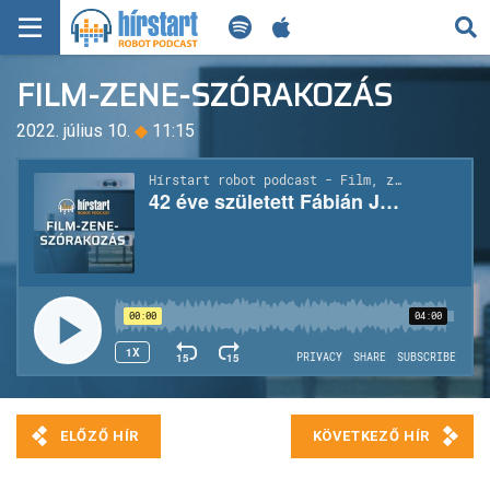
KERESÉS
FILM-ZENE-SZÓRAKOZÁS
KEZDŐLAP
2022. július 10.
◆
11:15
FRISS HÍREK
TECH HÍREK
FILM-ZENE-SZÓRAKOZÁS
PLAYLIST
MI AZ A ROBOT PODCAST?