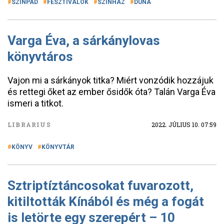
SZÍNPAD
FESZTIVÁLOK
SZÍNHÁZ
DUNA
Varga Éva, a sárkánylovas
könyvtáros
Vajon mi a sárkányok titka? Miért vonzódik hozzájuk
és rettegi őket az ember ősidők óta? Talán Varga Éva
ismeri a titkot.
LIBRARIUS
2022. JÚLIUS 10. 07:59
KÖNYV
KÖNYVTÁR
Sztriptíztáncosokat fuvarozott,
kitiltották Kínából és még a fogát
is letörte egy szerepért – 10