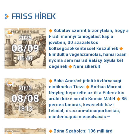
FRISS HÍREK
◆
Kubatov szerint bizonytalan, hogy a
Fradi mennyi támogatást kap a
2026
jövőben, 30 százalékos
08/09
◆
költségcsökkentéssel készülnek
Elindult a végelszámolás, hamarosan
06:40
nyoma sem marad Balásy Gyula két
◆
cégének
Nem sikerült
megállapodni a köztársasági elnökről,
tojással dobálták meg a
◆
Baka Andrást jelöli köztársasági
◆
miniszterelnököt – Koszovóban
◆
elnöknek a Tisza
Borbás Marcsi
2026
Szépségipar és orvosi turizmus:
tényleg beperelte az őt a Fidesz kis
08/08
milyen erős Budapest a plasztikai
◆
árulói közé soroló Kocsis Mátét
35
◆
sebészet térképén?
72 óra
perces tanórák, kevesebb házi
18:13
◆
Montenegróban
35 perces tanórák
feladat, óraszám-átcsoportosítás,
lehetnek az alsó tagozatos diákoknak,
mindennapos meseolvasás –
komoly változások jöhetnek az
elkészült a minisztérium alsó
◆
iskolákban
Karácsony: A NER Baka
◆
tagozatos javaslatcsomagja
◆
Bóna Szabolcs: 106 milliárd
András kirúgásával kezdődött, most a