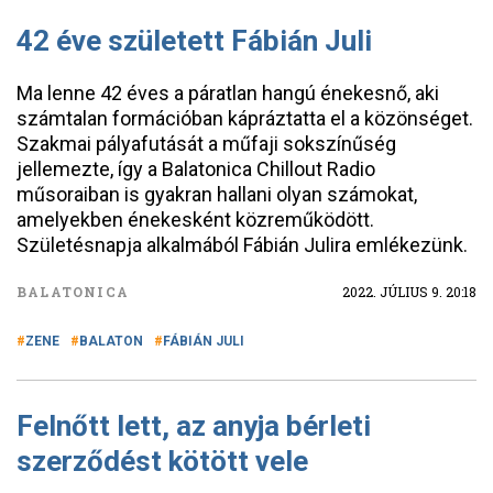
42 éve született Fábián Juli
Ma lenne 42 éves a páratlan hangú énekesnő, aki
számtalan formációban kápráztatta el a közönséget.
Szakmai pályafutását a műfaji sokszínűség
jellemezte, így a Balatonica Chillout Radio
műsoraiban is gyakran hallani olyan számokat,
amelyekben énekesként közreműködött.
Születésnapja alkalmából Fábián Julira emlékezünk.
BALATONICA
2022. JÚLIUS 9. 20:18
ZENE
BALATON
FÁBIÁN JULI
Felnőtt lett, az anyja bérleti
szerződést kötött vele