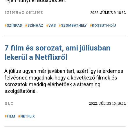
1-jén hunyt el Budapesten.
SZÍNHÁZ.ONLINE
2022. JÚLIUS 9. 18:32
SZÍNPAD
SZÍNHÁZ
VAS
SZOMBATHELY
KOSSUTH-DÍJ
7 film és sorozat, ami júliusban
lekerül a Netflixről
A július ugyan már javában tart, azért így is érdemes
felvésned magadnak, hogy a következő filmek és
sorozatok meddig elérhetőek a streaming
szolgáltatónál.
NLC
2022. JÚLIUS 10. 10:52
FILM
NETFLIX