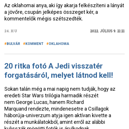
Az oklahomai anya, aki így akarja felkészíteni a lányát
a jövőre, csupán jelképes összeget kér, a
kommentelők mégis szétszedték.
24.HU
2022. JÚLIUS 9. 21:21
BULVÁR
KOMMENT
OKLAHOMA
20 ritka fotó A Jedi visszatér
forgatásáról, melyet látnod kell!
Sokan talán még a mai napig nem tudják, hogy az
eredeti Star Wars trilógia harmadik részét
nem George Lucas, hanem Richard
Marquand rendezte, mindenesetre a Csillagok
háborúja-univerzum atyja igen aktívan kivette a
részét a munkálatokból, amint erről az alábbi
kulisszák mögötti fotók is árulkodnak.