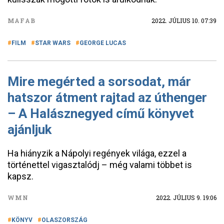
MAFAB
2022. JÚLIUS 10. 07:39
FILM
STAR WARS
GEORGE LUCAS
Mire megérted a sorsodat, már
hatszor átment rajtad az úthenger
– A Halásznegyed című könyvet
ajánljuk
Ha hiányzik a Nápolyi regények világa, ezzel a
történettel vigasztalódj – még valami többet is
kapsz.
WMN
2022. JÚLIUS 9. 19:06
KÖNYV
OLASZORSZÁG