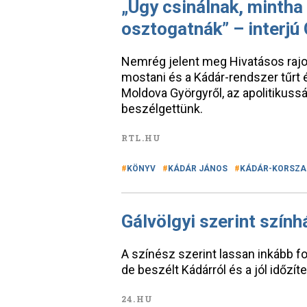
„Úgy csinálnak, mintha
osztogatnák” – interjú
Nemrég jelent meg Hivatásos raj
mostani és a Kádár-rendszer tűrt
Moldova Györgyről, az apolitikusság
beszélgettünk.
RTL.HU
KÖNYV
KÁDÁR JÁNOS
KÁDÁR-KORSZA
Gálvölgyi szerint szính
A színész szerint lassan inkább fo
de beszélt Kádárról és a jól időzítet
24.HU