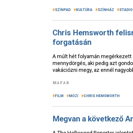
SZÍNPAD
KULTÚRA
SZÍNHÁZ
STADI
Chris Hemsworth felis
forgatásán
A múlt hét folyamán megérkezett 
mennydörgés, aki pedig azt gondo
vakációzni megy, az ennél nagyobb
MAFAB
FILM
MOZI
CHRIS HEMSWORTH
Megvan a következő Am
A The Hollywood Reporter jelentet