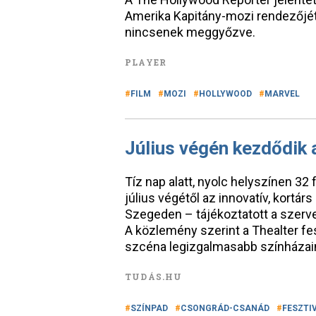
Amerika Kapitány-mozi rendezőjét. 
nincsenek meggyőzve.
PLAYER
FILM
MOZI
HOLLYWOOD
MARVEL
Július végén kezdődik 
Tíz nap alatt, nyolc helyszínen 32 
július végétől az innovatív, kortá
Szegeden – tájékoztatott a szer
A közlemény szerint a Thealter fe
szcéna legizgalmasabb színházain
TUDÁS.HU
SZÍNPAD
CSONGRÁD-CSANÁD
FESZTI