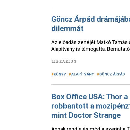
Göncz Árpád drámájába
dilemmát
Az előadás zenéjét Matkó Tamás sz
Alapítvány is támogatta. Bemutató
LIBRARIUS
KÖNYV
ALAPÍTVÁNY
GÖNCZ ÁRPÁD
Box Office USA: Thor a
robbantott a mozipénzt
mint Doctor Strange
Annak rendje és módja szerint a 