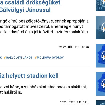
 a családi örökségüket
 Gálvölgyi Jánossal
ongó című beszélgetőkönyve, ennek apropóján a
 és támogatott művészeiről, a nemrég elhunyt
 feladásáról és a jól időzített színészhalálról is
2022. JÚLIUS 11. 06:20
K
GÁLVÖLGYI JÁNOS
MOLDOVA GYÖRGY
áz helyett stadion kell
cizni kéne, a színházakat stadionokká alakítani,
t halálról is.
2022. JÚLIUS 11. 09:11