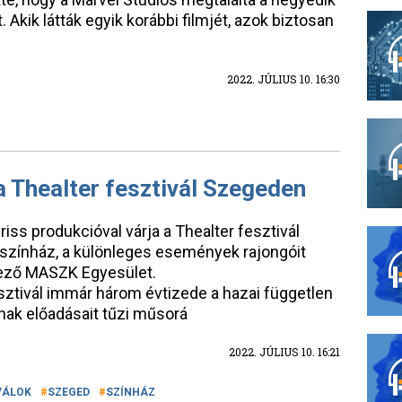
Akik látták egyik korábbi filmjét, azok biztosan
2022. JÚLIUS 10. 16:30
a Thealter fesztivál Szegeden
friss produkcióval várja a Thealter fesztivál
rs színház, a különleges események rajongóit
vező MASZK Egyesület.
sztivál immár három évtizede a hazai független
ak előadásait tűzi műsorá
2022. JÚLIUS 10. 16:21
VÁLOK
SZEGED
SZÍNHÁZ