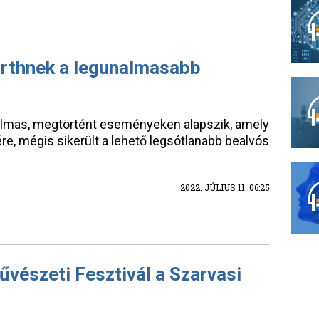
irthnek a legunalmasabb
almas, megtörtént eseményeken alapszik, amely
re, mégis sikerült a lehető legsótlanabb bealvós
2022. JÚLIUS 11. 06:25
űvészeti Fesztivál a Szarvasi