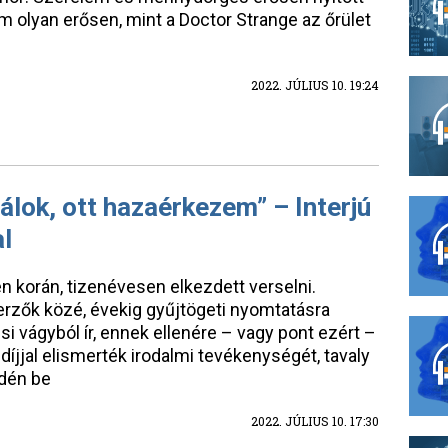
m olyan erősen, mint a Doctor Strange az őrület
2022. JÚLIUS 10. 19:24
lálok, ott hazaérkezem” – Interjú
l
n korán, tizenévesen elkezdett verselni.
rzők közé, évekig gyűjtögeti nyomtatásra
vágyból ír, ennek ellenére – vagy pont ezért –
íjjal elismerték irodalmi tevékenységét, tavaly
Idén be
2022. JÚLIUS 10. 17:30