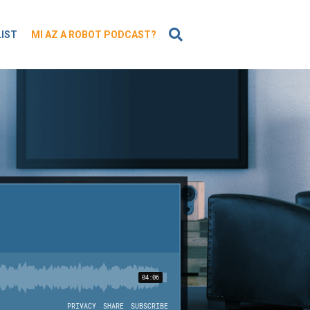
KERESÉS
LIST
MI AZ A ROBOT PODCAST?