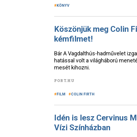
KÖNYV
Köszönjük meg Colin F
kémfilmet!
Bár A Vagdalthús-hadművelet izg
hatással volt a világháború meneté
mesét kihozni.
PORT.HU
FILM
COLIN FIRTH
Idén is lesz Cervinus M
Vízi Színházban