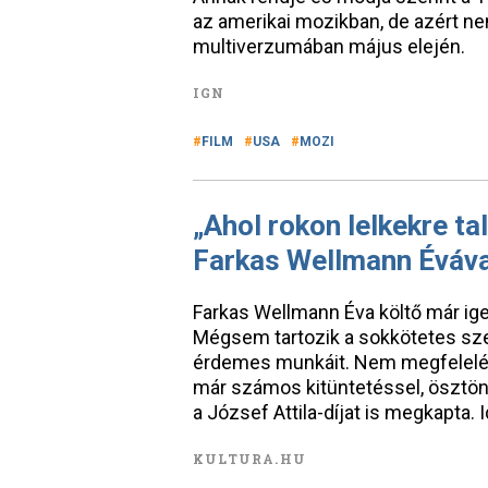
az amerikai mozikban, de azért ne
multiverzumában május elején.
IGN
FILM
USA
MOZI
„Ahol rokon lelkekre ta
Farkas Wellmann Éváva
Farkas Wellmann Éva költő már ige
Mégsem tartozik a sokkötetes sze
érdemes munkáit. Nem megfelelési 
már számos kitüntetéssel, ösztönd
a József Attila-díjat is megkapta. 
KULTURA.HU