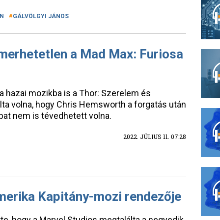
ON
GÁLVÖLGYI JÁNOS
merhetetlen a Mad Max: Furiosa
a hazai mozikba is a Thor: Szerelem és
lta volna, hogy Chris Hemsworth a forgatás után
at nem is tévedhetett volna.
2022. JÚLIUS 11. 07:28
erika Kapitány-mozi rendezője
te, hogy a Marvel Studios megtalálta a negyedik