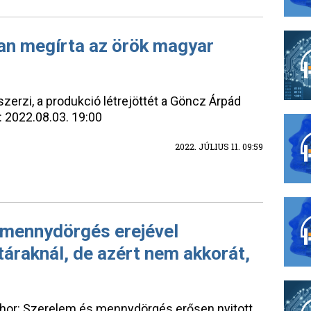
n megírta az örök magyar
erzi, a produkció létrejöttét a Göncz Árpád
: 2022.08.03. 19:00
2022. JÚLIUS 11. 09:59
 mennydörgés erejével
áraknál, de azért nem akkorát,
Thor: Szerelem és mennydörgés erősen nyitott