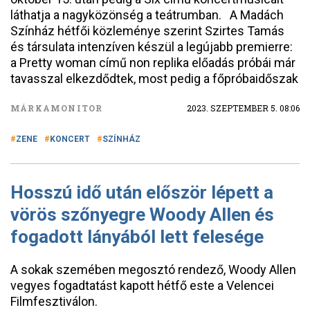
láthatja a nagyközönség a teátrumban. A Madách
Színház hétfői közleménye szerint Szirtes Tamás
és társulata intenzíven készül a legújabb premierre:
a Pretty woman című non replika előadás próbái már
tavasszal elkezdődtek, most pedig a főpróbaidőszak
MÁRKAMONITOR
2023. SZEPTEMBER 5. 08:06
ZENE
KONCERT
SZÍNHÁZ
Hosszú idő után először lépett a
vörös szőnyegre Woody Allen és
fogadott lányából lett felesége
A sokak szemében megosztó rendező, Woody Allen
vegyes fogadtatást kapott hétfő este a Velencei
Filmfesztiválon.