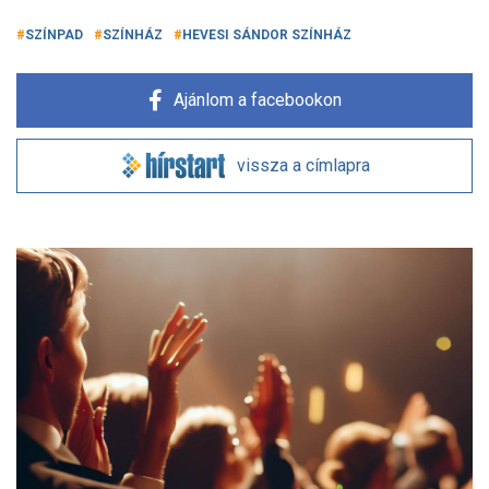
SZÍNPAD
SZÍNHÁZ
HEVESI SÁNDOR SZÍNHÁZ
Ajánlom a facebookon
vissza a címlapra