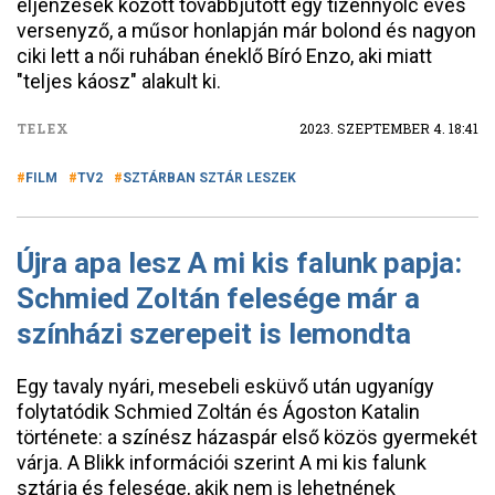
éljenzések között továbbjutott egy tizennyolc éves
versenyző, a műsor honlapján már bolond és nagyon
ciki lett a női ruhában éneklő Bíró Enzo, aki miatt
"teljes káosz" alakult ki.
TELEX
2023. SZEPTEMBER 4. 18:41
FILM
TV2
SZTÁRBAN SZTÁR LESZEK
Újra apa lesz A mi kis falunk papja:
Schmied Zoltán felesége már a
színházi szerepeit is lemondta
Egy tavaly nyári, mesebeli esküvő után ugyanígy
folytatódik Schmied Zoltán és Ágoston Katalin
története: a színész házaspár első közös gyermekét
várja. A Blikk információi szerint A mi kis falunk
sztárja és felesége, akik nem is lehetnének