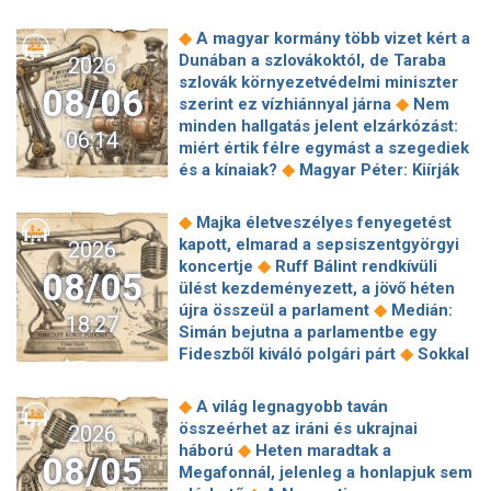
◆
A magyar kormány több vizet kért a
Dunában a szlovákoktól, de Taraba
2026
szlovák környezetvédelmi miniszter
08/06
◆
szerint ez vízhiánnyal járna
Nem
minden hallgatás jelent elzárkózást:
06:14
miért értik félre egymást a szegediek
◆
és a kínaiak?
Magyar Péter: Kiírják
az első szélerőművi pályázatokat, a
projektekben magyar állami
◆
Majka életveszélyes fenyegetést
◆
tulajdonrészt fognak előírni
Orbán
kapott, elmarad a sepsiszentgyörgyi
2026
Gáspár hatszor repült honvédségi
◆
koncertje
Ruff Bálint rendkívüli
08/05
◆
gépen Csádba és Nigerbe
Ismert
ülést kezdeményezett, a jövő héten
magyar utazási iroda ment csődbe,
◆
újra összeül a parlament
Medián:
18:27
bolgár biztosítóval hadakozhatnak az
Simán bejutna a parlamentbe egy
◆
utasok
Amerikai rakétákat is
◆
Fideszből kiváló polgári párt
Sokkal
zsákmányolt az előrenyomuló orosz
◆
olcsóbb lesz végre a tankolás
◆
hadsereg
Az élet Balásy Gyula
Vitézy: 42 új, 120 méteres
◆
A világ legnagyobb taván
után: a Szerencsejáték Zrt. átalakítja
motorvonatot vesznek, teljesen
összeérhet az iráni és ukrajnai
2026
◆
ügynökségi modelljét
A Tisza-
megújul a szentendrei, a csepeli és a
◆
háború
Heten maradtak a
frakció kezdeményezte, hogy jövő
08/05
◆
ráckevei HÉV járműparkja
Egy
Megafonnál, jelenleg a honlapjuk sem
kedden válasszák meg az új
hajszálon múlt Paks, de a jövőben jó