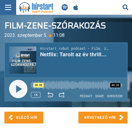
KERESÉS
FILM-ZENE-SZÓRAKOZÁS
KEZDŐLAP
2023. szeptember 5.
◆
11:08
FRISS HÍREK
TECH HÍREK
FILM-ZENE-SZÓRAKOZÁS
PLAYLIST
MI AZ A ROBOT PODCAST?