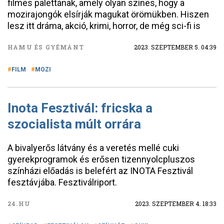
filmes palettának, amely olyan színes, hogy a
mozirajongók elsírják magukat örömükben. Hiszen
lesz itt dráma, akció, krimi, horror, de még sci-fi is
HAMU ÉS GYÉMÁNT
2023. SZEPTEMBER 5. 04:39
FILM
MOZI
Inota Fesztivál: fricska a
szocialista múlt orrára
A bivalyerős látvány és a veretés mellé cuki
gyerekprogramok és erősen tizennyolcpluszos
színházi előadás is belefért az INOTA Fesztivál
fesztávjába. Fesztiválriport.
24.HU
2023. SZEPTEMBER 4. 18:33