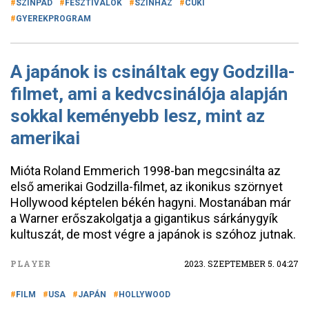
SZÍNPAD
FESZTIVÁLOK
SZÍNHÁZ
CUKI
GYEREKPROGRAM
A japánok is csináltak egy Godzilla-
filmet, ami a kedvcsinálója alapján
sokkal keményebb lesz, mint az
amerikai
Mióta Roland Emmerich 1998-ban megcsinálta az
első amerikai Godzilla-filmet, az ikonikus szörnyet
Hollywood képtelen békén hagyni. Mostanában már
a Warner erőszakolgatja a gigantikus sárkánygyík
kultuszát, de most végre a japánok is szóhoz jutnak.
PLAYER
2023. SZEPTEMBER 5. 04:27
FILM
USA
JAPÁN
HOLLYWOOD