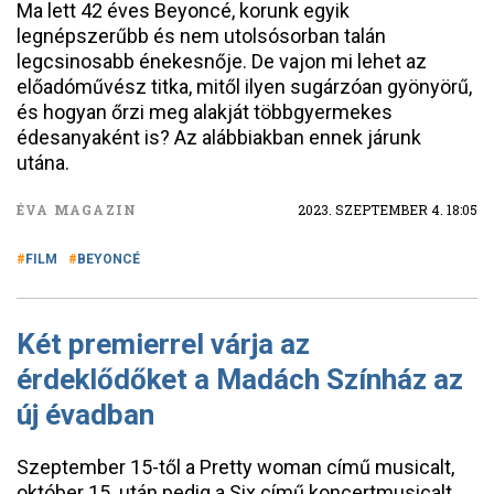
Ma lett 42 éves Beyoncé, korunk egyik
legnépszerűbb és nem utolsósorban talán
legcsinosabb énekesnője. De vajon mi lehet az
előadóművész titka, mitől ilyen sugárzóan gyönyörű,
és hogyan őrzi meg alakját többgyermekes
édesanyaként is? Az alábbiakban ennek járunk
utána.
ÉVA MAGAZIN
2023. SZEPTEMBER 4. 18:05
FILM
BEYONCÉ
Két premierrel várja az
érdeklődőket a Madách Színház az
új évadban
Szeptember 15-től a Pretty woman című musicalt,
október 15. után pedig a Six című koncertmusicalt