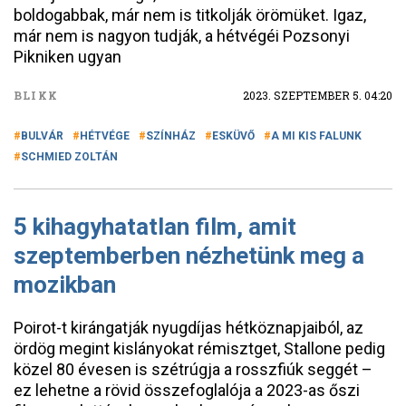
boldogabbak, már nem is titkolják örömüket. Igaz,
már nem is nagyon tudják, a hétvégéi Pozsonyi
Pikniken ugyan
BLIKK
2023. SZEPTEMBER 5. 04:20
BULVÁR
HÉTVÉGE
SZÍNHÁZ
ESKÜVŐ
A MI KIS FALUNK
SCHMIED ZOLTÁN
5 kihagyhatatlan film, amit
szeptemberben nézhetünk meg a
mozikban
Poirot-t kirángatják nyugdíjas hétköznapjaiból, az
ördög megint kislányokat rémisztget, Stallone pedig
közel 80 évesen is szétrúgja a rosszfiúk seggét –
ez lehetne a rövid összefoglalója a 2023-as őszi