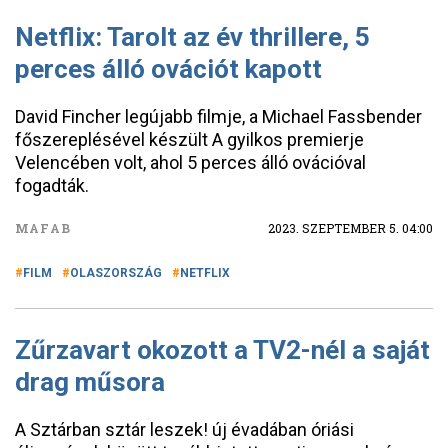
Netflix: Tarolt az év thrillere, 5
perces álló ovációt kapott
David Fincher legújabb filmje, a Michael Fassbender
főszereplésével készült A gyilkos premierje
Velencében volt, ahol 5 perces álló ovációval
fogadták.
MAFAB
2023. SZEPTEMBER 5. 04:00
FILM
OLASZORSZÁG
NETFLIX
Zűrzavart okozott a TV2-nél a saját
drag műsora
A Sztárban sztár leszek! új évadában óriási