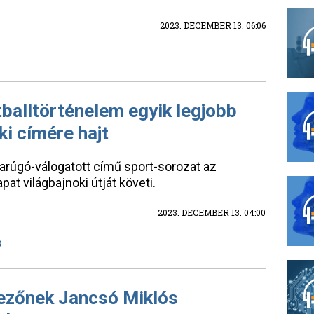
2023. DECEMBER 13. 06:06
tballtörténelem egyik legjobb
ki címére hajt
darúgó-válogatott című sport-sorozat az
t világbajnoki útját követi.
2023. DECEMBER 13. 04:00
S
ezőnek Jancsó Miklós