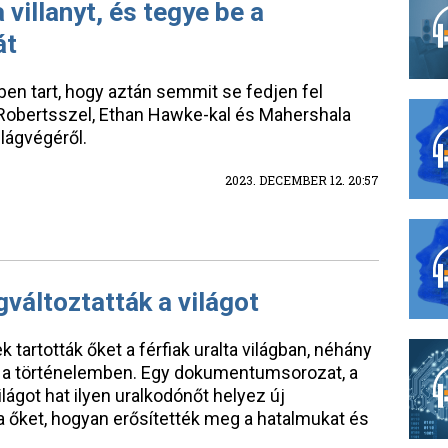
 villanyt, és tegye be a
át
gben tart, hogy aztán semmit se fedjen fel
ia Robertsszel, Ethan Hawke-kal és Mahershala
lágvégéről.
2023. DECEMBER 12. 20:57
gváltoztatták a világot
 tartották őket a férfiak uralta világban, néhány
ert a történelemben. Egy dokumentumsorozat, a
ilágot hat ilyen uralkodónőt helyez új
tta őket, hogyan erősítették meg a hatalmukat és