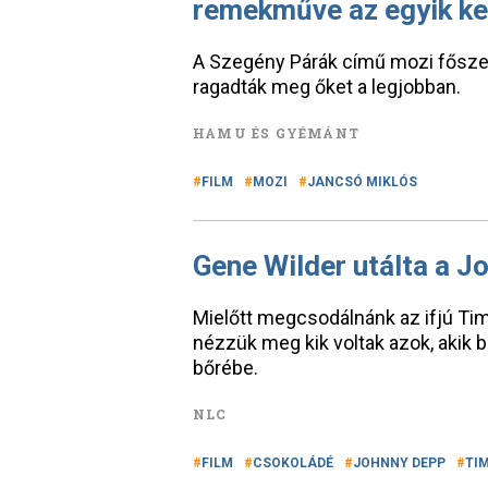
remekműve az egyik k
A Szegény Párák című mozi fősze
ragadták meg őket a legjobban.
HAMU ÉS GYÉMÁNT
FILM
MOZI
JANCSÓ MIKLÓS
Gene Wilder utálta a 
Mielőtt megcsodálnánk az ifjú Ti
nézzük meg kik voltak azok, akik b
bőrébe.
NLC
FILM
CSOKOLÁDÉ
JOHNNY DEPP
TI