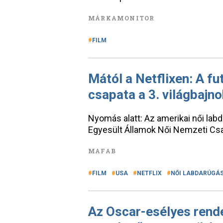
MÁRKAMONITOR
FILM
Mától a Netflixen: A fu
csapata a 3. világbajno
Nyomás alatt: Az amerikai női lab
Egyesült Államok Női Nemzeti Csapa
MAFAB
FILM
USA
NETFLIX
NŐI LABDARÚGÁ
Az Oscar-esélyes rend