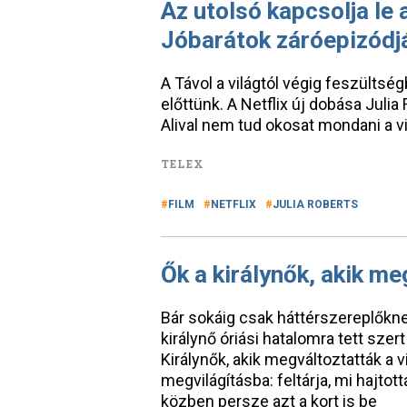
Az utolsó kapcsolja le a
Jóbarátok záróepizódj
A Távol a világtól végig feszültsé
előttünk. A Netflix új dobása Jul
Alival nem tud okosat mondani a vi
TELEX
FILM
NETFLIX
JULIA ROBERTS
Ők a királynők, akik me
Bár sokáig csak háttérszereplőknek
királynő óriási hatalomra tett sz
Királynők, akik megváltoztatták a v
megvilágításba: feltárja, mi hajto
közben persze azt a kort is be