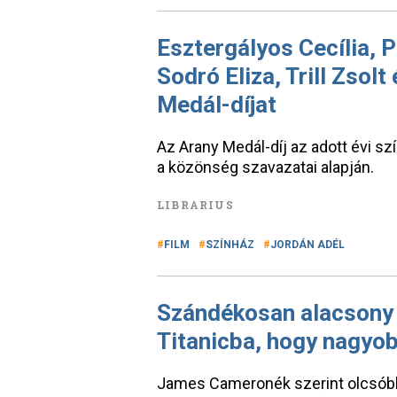
Esztergályos Cecília, P
Sodró Eliza, Trill Zsol
Medál-díjat
Az Arany Medál-díj az adott évi szí
a közönség szavazatai alapján.
LIBRARIUS
FILM
SZÍNHÁZ
JORDÁN ADÉL
Szándékosan alacsony 
Titanicba, hogy nagyob
James Cameronék szerint olcsóbb l