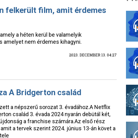
n felkerült film, amit érdemes
 amely a héten kerül be valamelyik
 és amelyet nem érdemes kihagyni.
2023. DECEMBER 13. 04:27
za A Bridgerton család
ett a népszerű sorozat 3. évadához.A Netflix
rton család 3. évada 2024 nyarán debütál két,
újdonság a franchise számára.Az első rész
amit a tervek szerint 2024. június 13-án követ a
tele