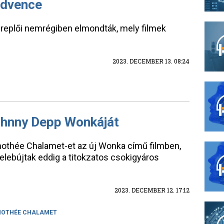
edvence
replői nemrégiben elmondták, mely filmek
2023. DECEMBER 13. 08:24
Johnny Depp Wonkáját
mothée Chalamet-et az új Wonka című filmben,
elebújtak eddig a titokzatos csokigyáros
2023. DECEMBER 12. 17:12
MOTHÉE CHALAMET