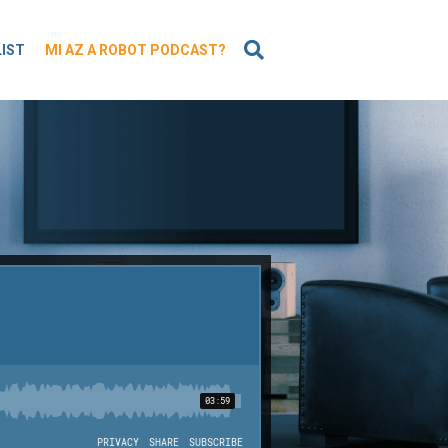
KERESÉS
LIST
MI AZ A ROBOT PODCAST?