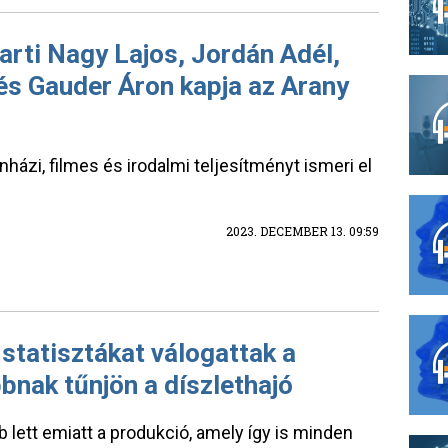
arti Nagy Lajos, Jordán Adél,
t és Gauder Áron kapja az Arany
nházi, filmes és irodalmi teljesítményt ismeri el
2023. DECEMBER 13. 09:59
statisztákat válogattak a
bnak tűnjön a díszlethajó
ett emiatt a produkció, amely így is minden