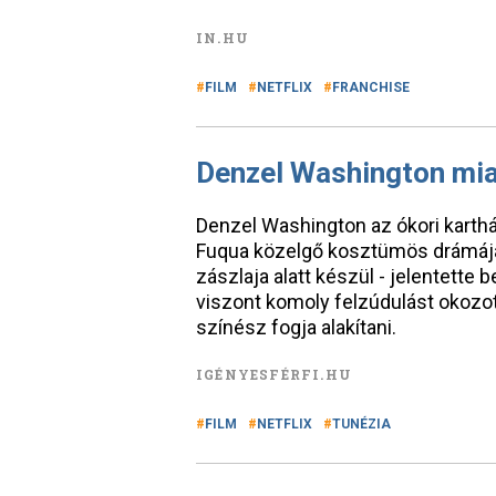
IN.HU
FILM
NETFLIX
FRANCHISE
Denzel Washington mia
Denzel Washington az ókori karthág
Fuqua közelgő kosztümös drámájá
zászlaja alatt készül - jelentette
viszont komoly felzúdulást okozot
színész fogja alakítani.
IGÉNYESFÉRFI.HU
FILM
NETFLIX
TUNÉZIA