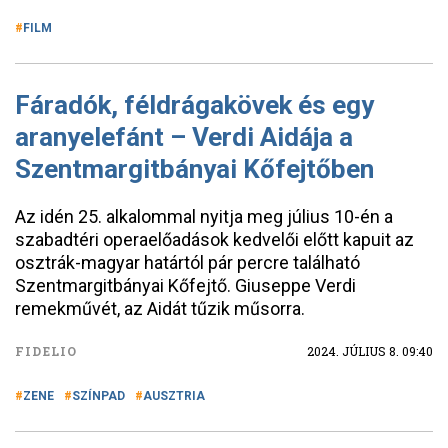
FILM
Fáradók, féldrágakövek és egy
aranyelefánt – Verdi Aidája a
Szentmargitbányai Kőfejtőben
Az idén 25. alkalommal nyitja meg július 10-én a
szabadtéri operaelőadások kedvelői előtt kapuit az
osztrák-magyar határtól pár percre található
Szentmargitbányai Kőfejtő. Giuseppe Verdi
remekművét, az Aidát tűzik műsorra.
FIDELIO
2024. JÚLIUS 8. 09:40
ZENE
SZÍNPAD
AUSZTRIA