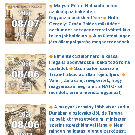
◆
Magyar Péter: Holnaptól nincs
szükség az önkéntes
2026
◆
fogyasztáscsökkentésre
Huth
08/07
Gergely: Orbán Balázs működése
szekunder szégyenérzetet váltott ki a
06:30
◆
teljes jobboldalon
A születési jogon
járó állampolgárság megszerzésének
korlátozásáról írt alá rendeletet
◆
Donald Trump
„Kevésen múlt a
◆
Elmentek Szalonnáról a kassai
katasztrófa” – szintet léphetett az
illegális bódévárosból beköltöző roma
2026
◆
orosz hibrid hadviselés
Bod Péter
◆
családok
Szombaton szavaz a
08/06
Ákos: Vagyonkezelés közérdekből: mi
◆
Tisza-frakció az államfőjelöltjéről
◆
jön a kekvák után?
Térképen, ahogy
Valerij Zaluzsnijt megkérték, hogy
18:21
hajnalban elérte Magyarország
magyarázza meg, amit a NATO-ról
◆
határát a hidegfront
A forintot is
mondott, erre elmondta ugyanazt,
◆
megütheti az aszály
Szombaton
◆
csak még erősebben
800 millióért
szavaz a Tisza-frakció az
kötött szerződéseket a HM cége a
◆
A magyar kormány több vizet kért a
◆
államfőjelöltjéről
Egyre inkább az
Lounge Eventtel, a miniszter
Dunában a szlovákoktól, de Taraba
2026
agglomerációt választják a főváros
◆
feljelentést tett
Orbán Anita
szlovák környezetvédelmi miniszter
helyett, akik százmilliónál többért
08/06
megkérte a szlovák kormányt, hogy
◆
szerint ez vízhiánnyal járna
Nem
◆
vennének lakást
Robbanószereket
◆
segítse a magyar vízellátást
Forró
minden hallgatás jelent elzárkózást:
találtak Budapesten, péntek hajnalban
06:14
augusztus: gátja lehet az uniós