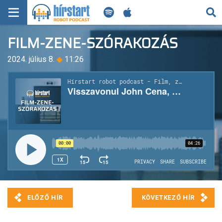
KERESÉS
FILM-ZENE-SZÓRAKOZÁS
KEZDŐLAP
2024. július 8.
◆
11:26
FRISS HÍREK
TECH HÍREK
FILM-ZENE-SZÓRAKOZÁS
PLAYLIST
MI AZ A ROBOT PODCAST?