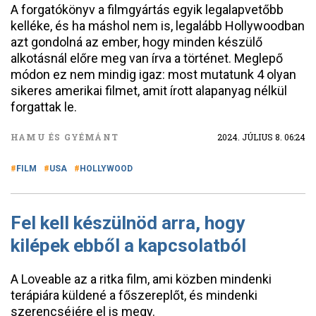
A forgatókönyv a filmgyártás egyik legalapvetőbb
kelléke, és ha máshol nem is, legalább Hollywoodban
azt gondolná az ember, hogy minden készülő
alkotásnál előre meg van írva a történet. Meglepő
módon ez nem mindig igaz: most mutatunk 4 olyan
sikeres amerikai filmet, amit írott alapanyag nélkül
forgattak le.
HAMU ÉS GYÉMÁNT
2024. JÚLIUS 8. 06:24
FILM
USA
HOLLYWOOD
Fel kell készülnöd arra, hogy
kilépek ebből a kapcsolatból
A Loveable az a ritka film, ami közben mindenki
terápiára küldené a főszereplőt, és mindenki
szerencséjére el is megy.