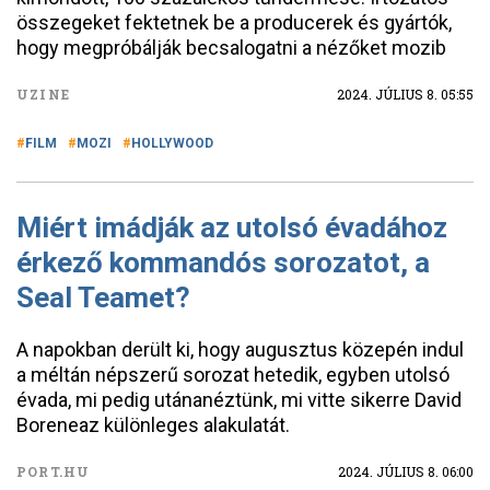
összegeket fektetnek be a producerek és gyártók,
hogy megpróbálják becsalogatni a nézőket mozib
UZINE
2024. JÚLIUS 8. 05:55
FILM
MOZI
HOLLYWOOD
Miért imádják az utolsó évadához
érkező kommandós sorozatot, a
Seal Teamet?
A napokban derült ki, hogy augusztus közepén indul
a méltán népszerű sorozat hetedik, egyben utolsó
évada, mi pedig utánanéztünk, mi vitte sikerre David
Boreneaz különleges alakulatát.
PORT.HU
2024. JÚLIUS 8. 06:00