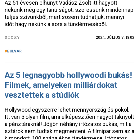
Az 51 évesen elhunyt Vadász Zsolt itt hagyott
nekünk még egy tanulságot: szeressünk mindennap
teljes szívünkből, mert sosem tudhatjuk, mennyi
időt hagy nekünk a sors a tündérmeséből.
STORY
2024. JÚLIUS 7. 18:02
BULVÁR
Az 5 legnagyobb hollywoodi bukás!
Filmek, amelyeken milliárdokat
vesztettek a stúdiók
Hollywood egyszerre lehet mennyország és pokol.
Itt van 5 olyan film, ami elképesztően nagyot taknyolt
a pénztáraknál! Jöjjön néhány irtózatos bukás, mit a
sztárok sem tudtak megmenteni. A filmipar sem az a
kimondott, 100 százalékos tündérmese. Irtózatos