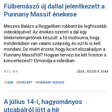
Fülbemászó új dallal jelentkezett a
Punnany Massif énekese
Meszes Balázs a Reggeliben robbant be legfrissebb
videoklipjével. Az énekes szerint a dal egy
lélekmelengetőnek készült: a fő motívuma, hogy
mindenkiben van valami szépség, és ezt ki is kell
mondani. De miért érzete, hogy kicsit elszakadjon a
Punnany Massiftól? Hogyan tervezi be két fronton a
koncertezést? Elmondja a videóban.
RTL.HU
2024. JÚLIUS 8. 10:44
ZENE
KONCERT
PUNNANY MASSIF
A július 14-i, hagyományos
utcabálról jött a hír