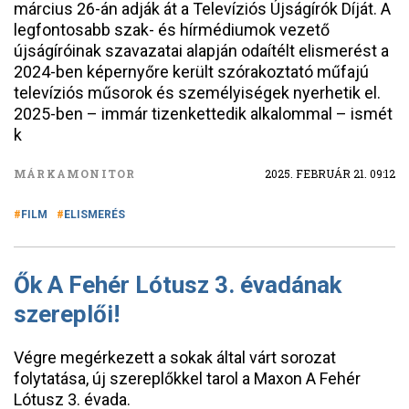
március 26-án adják át a Televíziós Újságírók Díját. A
legfontosabb szak- és hírmédiumok vezető
újságíróinak szavazatai alapján odaítélt elismerést a
2024-ben képernyőre került szórakoztató műfajú
televíziós műsorok és személyiségek nyerhetik el.
2025-ben – immár tizenkettedik alkalommal – ismét
k
MÁRKAMONITOR
2025. FEBRUÁR 21. 09:12
FILM
ELISMERÉS
Ők A Fehér Lótusz 3. évadának
szereplői!
Végre megérkezett a sokak által várt sorozat
folytatása, új szereplőkkel tarol a Maxon A Fehér
Lótusz 3. évada.