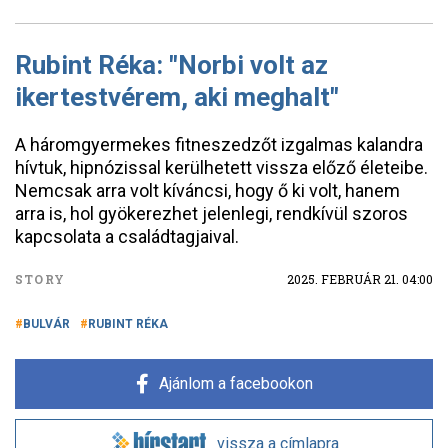
Rubint Réka: "Norbi volt az
ikertestvérem, aki meghalt"
A háromgyermekes fitneszedzőt izgalmas kalandra
hívtuk, hipnózissal kerülhetett vissza előző életeibe.
Nemcsak arra volt kíváncsi, hogy ő ki volt, hanem
arra is, hol gyökerezhet jelenlegi, rendkívül szoros
kapcsolata a családtagjaival.
STORY
2025. FEBRUÁR 21. 04:00
BULVÁR
RUBINT RÉKA
Ajánlom a facebookon
vissza a címlapra