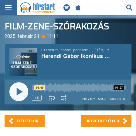
KERESÉS
FILM-ZENE-SZÓRAKOZÁS
KEZDŐLAP
2025. február 21.
◆
11:11
FRISS HÍREK
TECH HÍREK
FILM-ZENE-SZÓRAKOZÁS
PLAYLIST
MI AZ A ROBOT PODCAST?