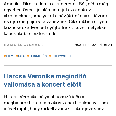
Amerikai Filmakadémia elismerését. Sőt, néha még
egyetlen Oscar-jelölés sem jut azoknak az
alkotásoknak, amelyeket a nézők imádnak, idéznek,
és újra meg újra visszanéznek. Cikkünkben 6 ilyen
közönségkedvencet gyűjtöttünk össze, melyekkel
kapcsolatban biztosan dö
HAMU ÉS GYÉMÁNT
2025. FEBRUÁR 21. 08:24
FILM
USA
ELISMERÉS
HOLLYWOOD
Harcsa Veronika megindító
vallomása a koncert előtt
Harcsa Veronika pályáját hosszú időn át
meghatározták a klasszikus zenei tanulmányai, ám
idővel rájött, hogy mi kell az igazi önkifejezéshez.