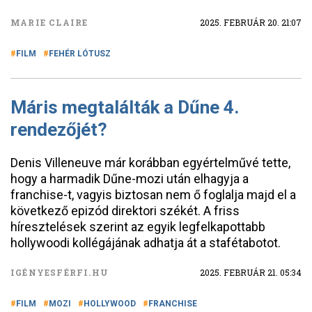
MARIE CLAIRE
2025. FEBRUÁR 20. 21:07
FILM
FEHÉR LÓTUSZ
Máris megtalálták a Dűne 4.
rendezőjét?
Denis Villeneuve már korábban egyértelművé tette,
hogy a harmadik Dűne-mozi után elhagyja a
franchise-t, vagyis biztosan nem ő foglalja majd el a
következő epizód direktori székét. A friss
híresztelések szerint az egyik legfelkapottabb
hollywoodi kollégájának adhatja át a stafétabotot.
IGÉNYESFÉRFI.HU
2025. FEBRUÁR 21. 05:34
FILM
MOZI
HOLLYWOOD
FRANCHISE