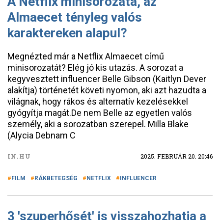
A Netflix minisorozata, az
Almaecet tényleg valós
karaktereken alapul?
Megnézted már a Netflix Almaecet című
minisorozatát? Elég jó kis utazás. A sorozat a
kegyvesztett influencer Belle Gibson (Kaitlyn Dever
alakítja) történetét követi nyomon, aki azt hazudta a
világnak, hogy rákos és alternatív kezelésekkel
gyógyítja magát.De nem Belle az egyetlen valós
személy, aki a sorozatban szerepel. Milla Blake
(Alycia Debnam C
IN.HU
2025. FEBRUÁR 20. 20:46
FILM
RÁKBETEGSÉG
NETFLIX
INFLUENCER
3 'szuperhősét' is visszahozhatja a