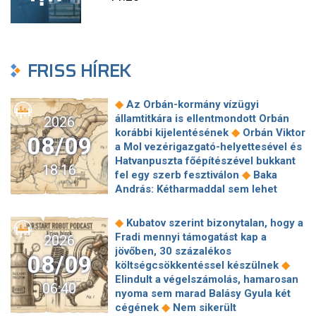
FRISS HÍREK
◆
Az Orbán-kormány vízügyi
államtitkára is ellentmondott Orbán
2026
◆
korábbi kijelentésének
Orbán Viktor
08/09
a Mol vezérigazgató-helyettesével és
Hatvanpuszta főépítészével bukkant
18:16
◆
fel egy szerb fesztiválon
Baka
András: Kétharmaddal sem lehet
◆
mindent megcsinálni
Izrael
elutasítja Trump 15 pontos gázai
◆
Kubatov szerint bizonytalan, hogy a
◆
tervét
Menczer Tamás Rogán
Fradi mennyi támogatást kap a
2026
Antalról: Nagyon okos, vannak dolgok,
jövőben, 30 százalékos
08/09
amiket nem értek, de nem kell nekem
◆
költségcsökkentéssel készülnek
◆
mindent érteni
Súlyos fájdalmai
Elindult a végelszámolás, hamarosan
06:40
vannak Joe Bidennek, rákbetegsége
nyoma sem marad Balásy Gyula két
◆
már a csontszöveteket is elérte
◆
cégének
Nem sikerült
Ismét fellángolt a vita arról, hogy kell-