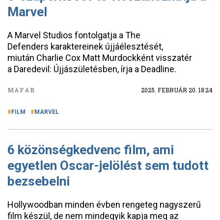
Marvel
A Marvel Studios fontolgatja a The
Defenders karaktereinek újjáélesztését,
miután Charlie Cox Matt Murdockként visszatér
a Daredevil: Újjászületésben, írja a Deadline.
MAFAB
2025. FEBRUÁR 20. 18:24
FILM
MARVEL
6 közönségkedvenc film, ami
egyetlen Oscar-jelölést sem tudott
bezsebelni
Hollywoodban minden évben rengeteg nagyszerű
film készül, de nem mindegyik kapja meg az