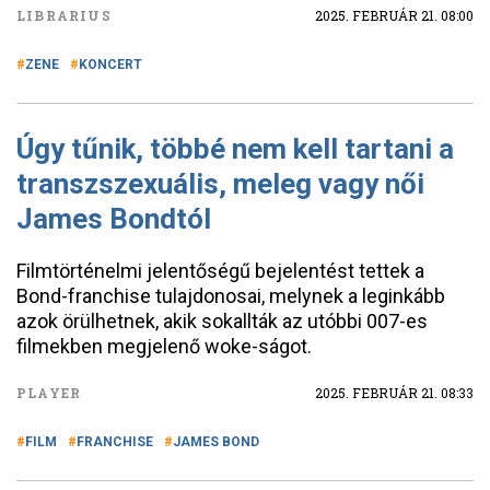
LIBRARIUS
2025. FEBRUÁR 21. 08:00
ZENE
KONCERT
Úgy tűnik, többé nem kell tartani a
transzszexuális, meleg vagy női
James Bondtól
Filmtörténelmi jelentőségű bejelentést tettek a
Bond-franchise tulajdonosai, melynek a leginkább
azok örülhetnek, akik sokallták az utóbbi 007-es
filmekben megjelenő woke-ságot.
PLAYER
2025. FEBRUÁR 21. 08:33
FILM
FRANCHISE
JAMES BOND