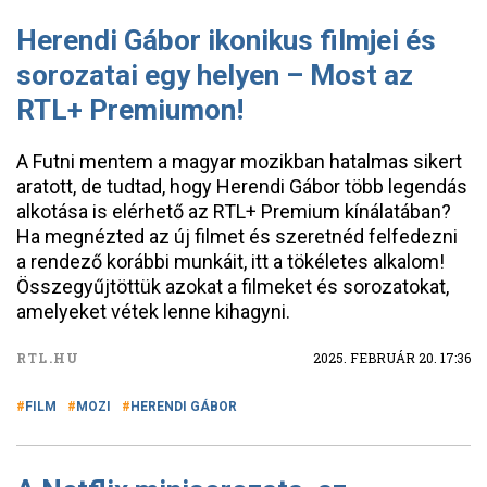
Herendi Gábor ikonikus filmjei és
sorozatai egy helyen – Most az
RTL+ Premiumon!
A Futni mentem a magyar mozikban hatalmas sikert
aratott, de tudtad, hogy Herendi Gábor több legendás
alkotása is elérhető az RTL+ Premium kínálatában?
Ha megnézted az új filmet és szeretnéd felfedezni
a rendező korábbi munkáit, itt a tökéletes alkalom!
Összegyűjtöttük azokat a filmeket és sorozatokat,
amelyeket vétek lenne kihagyni.
RTL.HU
2025. FEBRUÁR 20. 17:36
FILM
MOZI
HERENDI GÁBOR