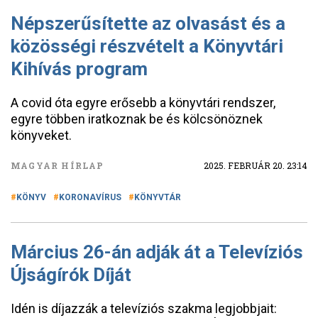
Népszerűsítette az olvasást és a
közösségi részvételt a Könyvtári
Kihívás program
A covid óta egyre erősebb a könyvtári rendszer,
egyre többen iratkoznak be és kölcsönöznek
könyveket.
MAGYAR HÍRLAP
2025. FEBRUÁR 20. 23:14
KÖNYV
KORONAVÍRUS
KÖNYVTÁR
Március 26-án adják át a Televíziós
Újságírók Díját
Idén is díjazzák a televíziós szakma legjobbjait: