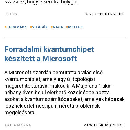
százalék, hogy elkerüli a bolygót.
TELEX
2025. FEBRUÁR 21. 11:10
TUDOMÁNY
VILÁGŰR
NASA
METEOR
Forradalmi kvantumchipet
készített a Microsoft
A Microsoft szerdán bemutatta a világ első
kvantumchipjét, amely egy új topológiai
magarchitektúrával működik. A Majorana 1 akár
néhány éven belül elérhető közelségbe hozza
azokat a kvantumszámítógépeket, amelyek képesek
lesznek értelmes, ipari méretű problémák
megoldására.
ICT GLOBAL
2025. FEBRUÁR 21. 06:03