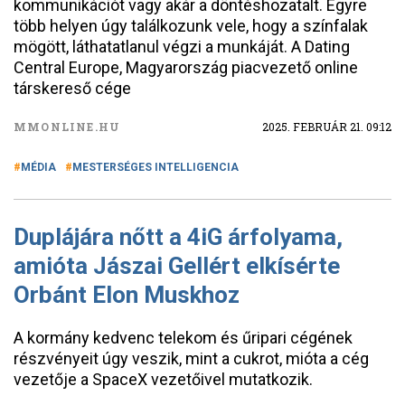
kommunikációt vagy akár a döntéshozatalt. Egyre
több helyen úgy találkozunk vele, hogy a színfalak
mögött, láthatatlanul végzi a munkáját. A Dating
Central Europe, Magyarország piacvezető online
társkereső cége
MMONLINE.HU
2025. FEBRUÁR 21. 09:12
MÉDIA
MESTERSÉGES INTELLIGENCIA
Duplájára nőtt a 4iG árfolyama,
amióta Jászai Gellért elkísérte
Orbánt Elon Muskhoz
A kormány kedvenc telekom és űripari cégének
részvényeit úgy veszik, mint a cukrot, mióta a cég
vezetője a SpaceX vezetőivel mutatkozik.