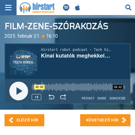
KERESÉS
FILM-ZENE-SZÓRAKOZÁS
KEZDŐLAP
2025. február 21.
◆
16:10
FRISS HÍREK
TECH HÍREK
FILM-ZENE-SZÓRAKOZÁS
PLAYLIST
MI AZ A ROBOT PODCAST?