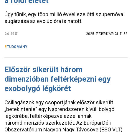
a földi életet
Úgy tűnik, egy több millió évvel ezelőtti szupernóva
sugárzása az evolúcióra is hatott.
24.HU
2025. FEBRUÁR 21. 11:58
TUDOMÁNY
Először sikerült három
dimenzióban feltérképezni egy
exobolygó légkörét
Csillagászok egy csoportjának először sikerült
„betekintenie” egy Naprendszeren kívüli bolygó
légkörébe, feltérképezve ezzel annak
háromdimenziós szerkezetét. Az Európai Déli
Obszervatórium Nagyon Nagy Távcsöve (ESO VLT)