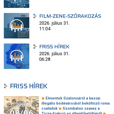
FILM-ZENE-SZÓRAKOZÁS
2026. július 31.
11:04
FRISS HÍREK
2026. július 31.
06:28
FRISS HÍREK
◆
Elmentek Szalonnáról a kassai
illegális bódévárosból beköltöző roma
2026
◆
családok
Szombaton szavaz a
08/06
◆
Tisza-frakció az államfőjelöltjéről