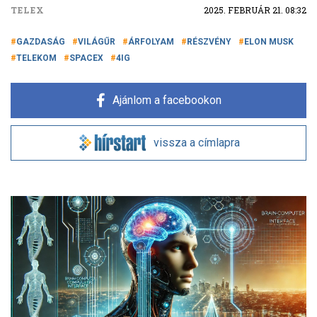
TELEX
2025. FEBRUÁR 21. 08:32
GAZDASÁG
VILÁGŰR
ÁRFOLYAM
RÉSZVÉNY
ELON MUSK
TELEKOM
SPACEX
4IG
Ajánlom a facebookon
vissza a címlapra