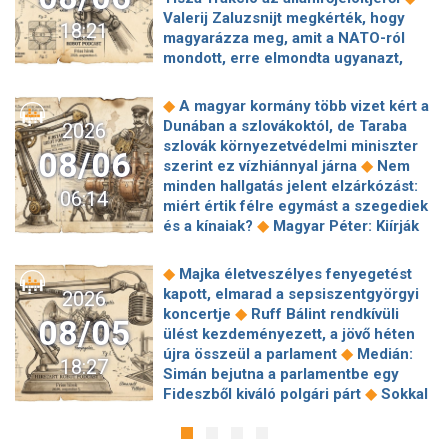
Valerij Zaluzsnijt megkérték, hogy
18:21
magyarázza meg, amit a NATO-ról
mondott, erre elmondta ugyanazt,
◆
csak még erősebben
800 millióért
kötött szerződéseket a HM cége a
◆
A magyar kormány több vizet kért a
Lounge Eventtel, a miniszter
Dunában a szlovákoktól, de Taraba
2026
◆
feljelentést tett
Orbán Anita
szlovák környezetvédelmi miniszter
08/06
megkérte a szlovák kormányt, hogy
◆
szerint ez vízhiánnyal járna
Nem
◆
segítse a magyar vízellátást
Forró
minden hallgatás jelent elzárkózást:
06:14
augusztus: gátja lehet az uniós
miért értik félre egymást a szegediek
források hazahozatalának az
◆
és a kínaiak?
Magyar Péter: Kiírják
◆
Alkotmánybíróság?
Török Gábor: Ez
az első szélerőművi pályázatokat, a
◆
Magyar Péter vizsgahete
projektekben magyar állami
◆
Majka életveszélyes fenyegetést
Meglepetés az albérletpiacon, nincs
◆
tulajdonrészt fognak előírni
Orbán
kapott, elmarad a sepsiszentgyörgyi
2026
◆
roham
Hirtelen titkolózni kezdett a
Gáspár hatszor repült honvédségi
◆
koncertje
Ruff Bálint rendkívüli
◆
Tisza a kegyelmi ügyekről
08/05
◆
gépen Csádba és Nigerbe
Ismert
ülést kezdeményezett, a jövő héten
Egyszerre két köztársasági elnöke is
magyar utazási iroda ment csődbe,
◆
újra összeül a parlament
Medián:
◆
lehet Magyarországnak jövő hétre
18:27
bolgár biztosítóval hadakozhatnak az
Simán bejutna a parlamentbe egy
Előnyben a Fradi a Górnik Zabrze
◆
utasok
Amerikai rakétákat is
◆
Fideszből kiváló polgári párt
Sokkal
◆
elleni El-selejtezős párharcban
Itt a
zsákmányolt az előrenyomuló orosz
◆
olcsóbb lesz végre a tankolás
fizetési lista: Lionel Messi magyar
◆
hadsereg
Az élet Balásy Gyula
Vitézy: 42 új, 120 méteres
◆
csapattársa keres a legrosszabbul
után: a Szerencsejáték Zrt. átalakítja