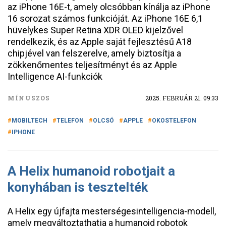
az iPhone 16E-t, amely olcsóbban kínálja az iPhone
16 sorozat számos funkcióját. Az iPhone 16E 6,1
hüvelykes Super Retina XDR OLED kijelzővel
rendelkezik, és az Apple saját fejlesztésű A18
chipjével van felszerelve, amely biztosítja a
zökkenőmentes teljesítményt és az Apple
Intelligence AI-funkciók
MÍNUSZOS
2025. FEBRUÁR 21. 09:33
MOBILTECH
TELEFON
OLCSÓ
APPLE
OKOSTELEFON
IPHONE
A Helix humanoid robotjait a
konyhában is tesztelték
A Helix egy újfajta mesterségesintelligencia-modell,
amely megváltoztathatja a humanoid robotok