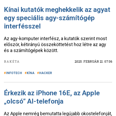
Kínai kutatók meghekkelik az agyat
egy speciális agy-számítógép
interfésszel
Az agy-komputer interfész, a kutatók szerint most
először, kétirányú összeköttetést hoz létre az agy
és a számítógépek között.
RAKÉTA
2025. FEBRUÁR 21. 07:06
INFOTECH
KÍNA
HACKER
Érkezik az iPhone 16E, az Apple
„olcsó” AI-telefonja
Az Apple nemrég bemutatta legújabb okostelefonját,