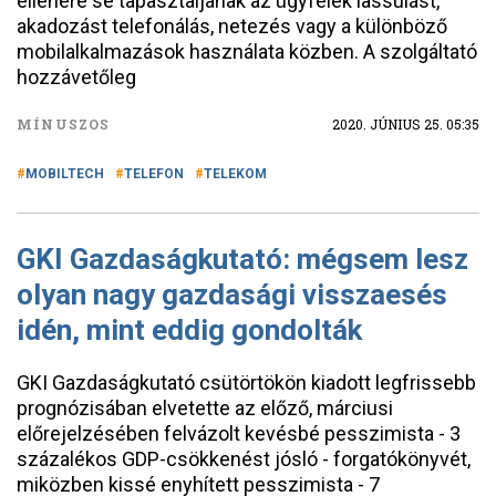
ellenére se tapasztaljanak az ügyfelek lassulást,
akadozást telefonálás, netezés vagy a különböző
mobilalkalmazások használata közben. A szolgáltató
hozzávetőleg
MÍNUSZOS
2020. JÚNIUS 25. 05:35
MOBILTECH
TELEFON
TELEKOM
GKI Gazdaságkutató: mégsem lesz
olyan nagy gazdasági visszaesés
idén, mint eddig gondolták
GKI Gazdaságkutató csütörtökön kiadott legfrissebb
prognózisában elvetette az előző, márciusi
előrejelzésében felvázolt kevésbé pesszimista - 3
százalékos GDP-csökkenést jósló - forgatókönyvét,
miközben kissé enyhített pesszimista - 7