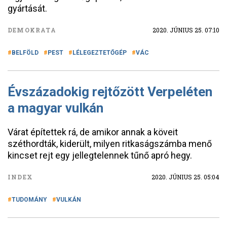
gyártását.
DEMOKRATA
2020. JÚNIUS 25. 07:10
BELFÖLD
PEST
LÉLEGEZTETŐGÉP
VÁC
Évszázadokig rejtőzött Verpeléten
a magyar vulkán
Várat építettek rá, de amikor annak a köveit
széthordták, kiderült, milyen ritkaságszámba menő
kincset rejt egy jellegtelennek tűnő apró hegy.
INDEX
2020. JÚNIUS 25. 05:04
TUDOMÁNY
VULKÁN