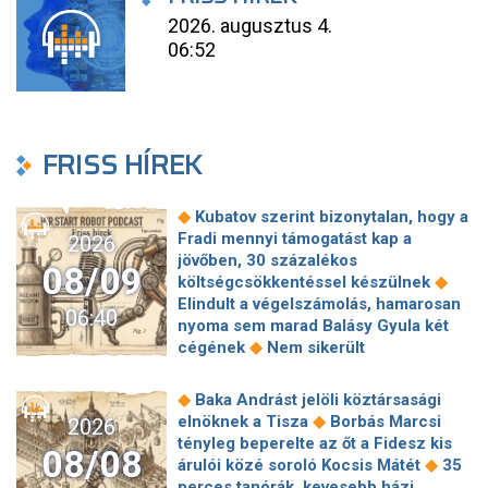
2026. augusztus 4.
06:52
FRISS HÍREK
◆
Kubatov szerint bizonytalan, hogy a
Fradi mennyi támogatást kap a
2026
jövőben, 30 százalékos
08/09
◆
költségcsökkentéssel készülnek
Elindult a végelszámolás, hamarosan
06:40
nyoma sem marad Balásy Gyula két
◆
cégének
Nem sikerült
megállapodni a köztársasági elnökről,
tojással dobálták meg a
◆
Baka Andrást jelöli köztársasági
◆
miniszterelnököt – Koszovóban
◆
elnöknek a Tisza
Borbás Marcsi
2026
Szépségipar és orvosi turizmus:
tényleg beperelte az őt a Fidesz kis
08/08
milyen erős Budapest a plasztikai
◆
árulói közé soroló Kocsis Mátét
35
◆
sebészet térképén?
72 óra
perces tanórák, kevesebb házi