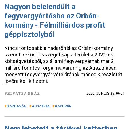
Nagyon belelendült a
fegyvergyártásba az Orbán-
kormány - Félmilliárdos profit
géppisztolyból
Nincs fontosabb a haderőnél az Orbán-kormány
szerint: rekord összeget kap a terület a 2021-es
költségvetésből, az állami fegyvergyárnak már 2
milliárd forintos forgalma van, míg az Ausztriában
megvett fegyvergyár vételárának második részletét
jövőre kell kifizetni.
PRIVÁTBANKÁR
2020. JÚNIUS 25. 06:04
GAZDASÁG
AUSZTRIA
HADIIPAR
Nem lehetett a férjével kettesben