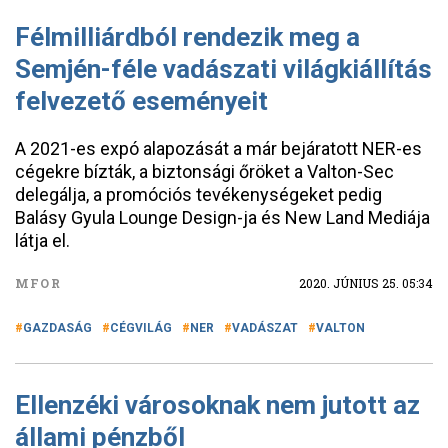
Félmilliárdból rendezik meg a
Semjén-féle vadászati világkiállítás
felvezető eseményeit
A 2021-es expó alapozását a már bejáratott NER-es
cégekre bízták, a biztonsági őröket a Valton-Sec
delegálja, a promóciós tevékenységeket pedig
Balásy Gyula Lounge Design-ja és New Land Mediája
látja el.
MFOR
2020. JÚNIUS 25. 05:34
GAZDASÁG
CÉGVILÁG
NER
VADÁSZAT
VALTON
Ellenzéki városoknak nem jutott az
állami pénzből