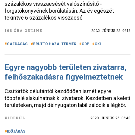
százalékos visszaesését valószínűsítő -
forgatókönyvének borúlátásán. Az év egészét
tekintve 6 százalékos visszaesé
168 ÓRA ONLINE
2020. JÚNIUS 25. 06:15
GAZDASÁG
BRUTTÓ HAZAI TERMÉK
GDP
GKI
Egyre nagyobb területen zivatarra,
felhőszakadásra figyelmeztetnek
Csütörtök délutántól kezdődően ismét egyre
többfelé alakulhatnak ki zivatarok. Kezdetben a keleti
területeken, majd délnyugaton labilizálódik a légkör.
KIDERÜL
2020. JÚNIUS 25. 06:40
IDŐJÁRÁS