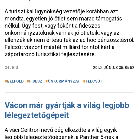
A turisztikai ügynökség vezetője korábban azt
mondta, egyetlen jó ötlet sem marad támogatás
nélkül. Úgy fest, vagy főként a fideszes
önkormányzatoknak vannak jó ötleteik, vagy az
ellenzékiek nem értesültek az ad hoc pénzosztásról.
Felcsút viszont másfél milliárd forintot kért a
záportározó turisztikai fejlesztésére.
24.HU
2020. JÚNIUS 25. 05:52
BELFÖLD
FIDESZ
ÖNKORMÁNYZAT
FELCSÚT
Vácon már gyártják a világ legjobb
lélegeztetőgépeit
A váci Celitron nevű cég elkezdte a világ egyik
legjobb lélegeztetőgépének, a Panther 5-nek a