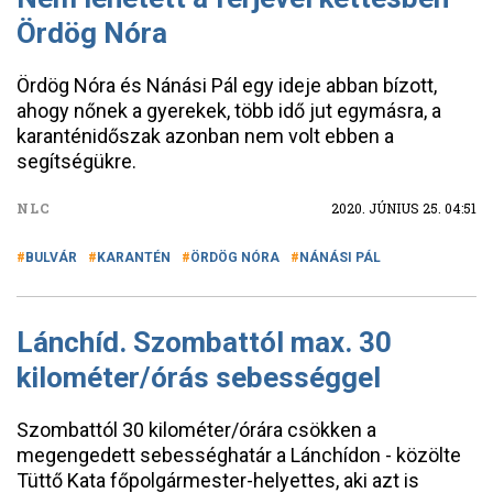
Ördög Nóra
Ördög Nóra és Nánási Pál egy ideje abban bízott,
ahogy nőnek a gyerekek, több idő jut egymásra, a
karanténidőszak azonban nem volt ebben a
segítségükre.
NLC
2020. JÚNIUS 25. 04:51
BULVÁR
KARANTÉN
ÖRDÖG NÓRA
NÁNÁSI PÁL
Lánchíd. Szombattól max. 30
kilométer/órás sebességgel
Szombattól 30 kilométer/órára csökken a
megengedett sebességhatár a Lánchídon - közölte
Tüttő Kata főpolgármester-helyettes, aki azt is