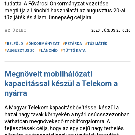
tudatta: A Fővárosi Önkormányzat vezetése
megtiltja a Lánchíd használatát az augusztus 20-ai
tűzijáték és állami ünnepség céljaira.
AZ ÜZLET
2020. JÚNIUS 25. 06:10
BELFÖLD
ÖNKORMÁNYZAT
PETÁRDA
TŰZIJÁTÉK
AUGUSZTUS 20.
LÁNCHÍD
TÜTTŐ KATA
Megnövelt mobilhálózati
kapacitással készül a Telekom a
nyárra
A Magyar Telekom kapacitásbővítéssel készül a
hazai nagy tavak környékén a nyári csúcsszezonban
várhatóan megnövekedő mobilforgalomra. A
fejlesztések célja, hogy az egyidejű nagy terhelés