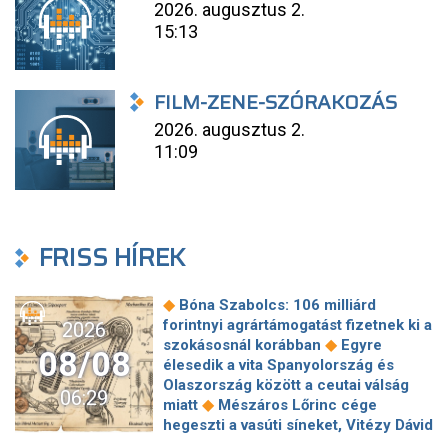
2026. augusztus 2.
15:13
FILM-ZENE-SZÓRAKOZÁS
2026. augusztus 2.
11:09
FRISS HÍREK
◆
Bóna Szabolcs: 106 milliárd
forintnyi agrártámogatást fizetnek ki a
2026
◆
szokásosnál korábban
Egyre
08/08
élesedik a vita Spanyolország és
Olaszország között a ceutai válság
06:29
◆
miatt
Mészáros Lőrinc cége
hegeszti a vasúti síneket, Vitézy Dávid
◆
elmagyarázta, miért
Jogi lépéseket