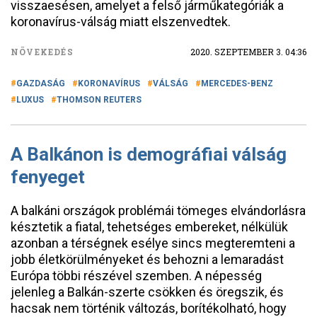
visszaesésen, amelyet a felső járműkategóriák a
koronavírus-válság miatt elszenvedtek.
NÖVEKEDÉS
2020. SZEPTEMBER 3. 04:36
GAZDASÁG
KORONAVÍRUS
VÁLSÁG
MERCEDES-BENZ
LUXUS
THOMSON REUTERS
A Balkánon is demográfiai válság
fenyeget
A balkáni országok problémái tömeges elvándorlásra
késztetik a fiatal, tehetséges embereket, nélkülük
azonban a térségnek esélye sincs megteremteni a
jobb életkörülményeket és behozni a lemaradást
Európa többi részével szemben. A népesség
jelenleg a Balkán-szerte csökken és öregszik, és
hacsak nem történik változás, borítékolható, hogy