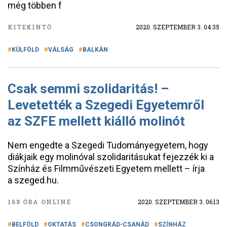
még többen f
KITEKINTŐ
2020. SZEPTEMBER 3. 04:35
KÜLFÖLD
VÁLSÁG
BALKÁN
Csak semmi szolidaritás! –
Levetették a Szegedi Egyetemről
az SZFE mellett kiálló molinót
Nem engedte a Szegedi Tudományegyetem, hogy
diákjaik egy molinóval szolidaritásukat fejezzék ki a
Színház és Filmművészeti Egyetem mellett – írja
a szeged.hu.
168 ÓRA ONLINE
2020. SZEPTEMBER 3. 06:13
BELFÖLD
OKTATÁS
CSONGRÁD-CSANÁD
SZÍNHÁZ