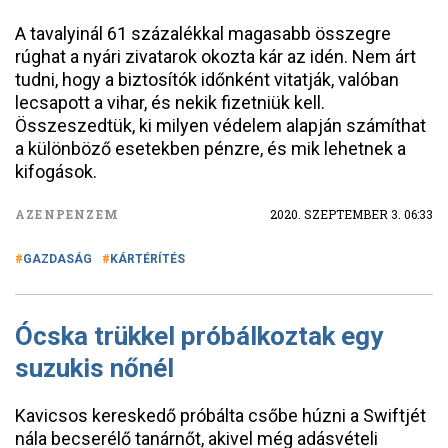
A tavalyinál 61 százalékkal magasabb összegre
rúghat a nyári zivatarok okozta kár az idén. Nem árt
tudni, hogy a biztosítók időnként vitatják, valóban
lecsapott a vihar, és nekik fizetniük kell.
Összeszedtük, ki milyen védelem alapján számíthat
a különböző esetekben pénzre, és mik lehetnek a
kifogások.
AZENPENZEM
2020. SZEPTEMBER 3. 06:33
GAZDASÁG
KÁRTÉRÍTÉS
Ócska trükkel próbálkoztak egy
suzukis nőnél
Kavicsos kereskedő próbálta csőbe húzni a Swiftjét
nála becserélő tanárnőt, akivel még adásvételi