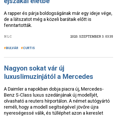
éjszakai életbe
A rapper és párja boldogságának már egy ideje vége,
de a látszatot még a közeli barátaik előtt is
fenntartották.
NLC
2020. SZEPTEMBER 3. 03:35
BULVÁR
CURTIS
Nagyon sokat vár új
luxuslimuzinjától a Mercedes
A Daimler a napokban dobja piacra új, Mercedes-
Benz S-Class luxus szedánjának új modelljét,
olvasható a reuters hírportálon. A német autógyártó
reméli, hogy a modell segítségével jövőre újra
nyereségessé válik, és túlléphet azon a kereslet