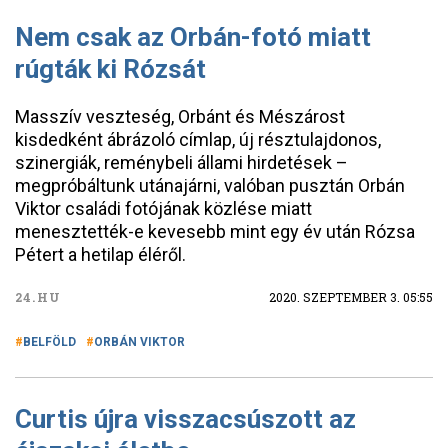
Nem csak az Orbán-fotó miatt
rúgták ki Rózsát
Masszív veszteség, Orbánt és Mészárost
kisdedként ábrázoló címlap, új résztulajdonos,
szinergiák, reménybeli állami hirdetések –
megpróbáltunk utánajárni, valóban pusztán Orbán
Viktor családi fotójának közlése miatt
menesztették-e kevesebb mint egy év után Rózsa
Pétert a hetilap éléről.
24.HU
2020. SZEPTEMBER 3. 05:55
BELFÖLD
ORBÁN VIKTOR
Curtis újra visszacsúszott az