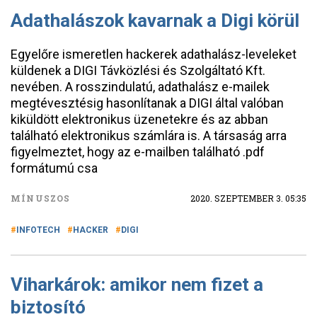
Adathalászok kavarnak a Digi körül
Egyelőre ismeretlen hackerek adathalász-leveleket
küldenek a DIGI Távközlési és Szolgáltató Kft.
nevében. A rosszindulatú, adathalász e-mailek
megtévesztésig hasonlítanak a DIGI által valóban
kiküldött elektronikus üzenetekre és az abban
található elektronikus számlára is. A társaság arra
figyelmeztet, hogy az e-mailben található .pdf
formátumú csa
MÍNUSZOS
2020. SZEPTEMBER 3. 05:35
INFOTECH
HACKER
DIGI
Viharkárok: amikor nem fizet a
biztosító