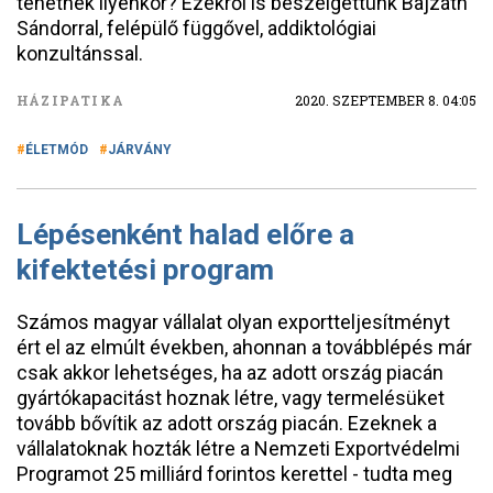
tehetnek ilyenkor? Ezekről is beszélgettünk Bajzáth
Sándorral, felépülő függővel, addiktológiai
konzultánssal.
HÁZIPATIKA
2020. SZEPTEMBER 8. 04:05
ÉLETMÓD
JÁRVÁNY
Lépésenként halad előre a
kifektetési program
Számos magyar vállalat olyan exportteljesítményt
ért el az elmúlt években, ahonnan a továbblépés már
csak akkor lehetséges, ha az adott ország piacán
gyártókapacitást hoznak létre, vagy termelésüket
tovább bővítik az adott ország piacán. Ezeknek a
vállalatoknak hozták létre a Nemzeti Exportvédelmi
Programot 25 milliárd forintos kerettel - tudta meg