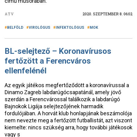
című műsorában.
ATV
2020. SZEPTEMBER 8. 06:02
BELFÖLD
VIROLÓGUS
INFEKTOLÓGUS
MOK
BL-selejtező – Koronavírusos
fertőzött a Ferencváros
ellenfelénél
Az egyik játékos megfertőződött a koronavírussal a
Dinamo Zagreb labdarúgócsapatánál, amely jövő
szerdán a Ferencvárossal találkozik a labdarúgó
Bajnokok Ligája selejtezőjének harmadik
fordulójában. A horvát klub honlapjának beszámolója
nem nevezte meg a fertőzött futballistát, azt viszont
kiemelte: nincs szükség arra, hogy további játékosok
vagy s