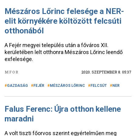
Mészáros Lőrinc felesége a NER-
elit környékére költözött felcsúti
otthonából
A Fejér megyei település után a főváros XII.
kerületében lelt otthonra Mészáros Lőrinc leendő
exfelesége.
MFOR
2020. SZEPTEMBER 8. 05:37
GAZDASÁG
FEJÉR
MÉSZÁROS LŐRINC
FELCSÚT
NER
Falus Ferenc: Újra otthon kellene
maradni
A volt tiszti főorvos szerint egyértelműen meg