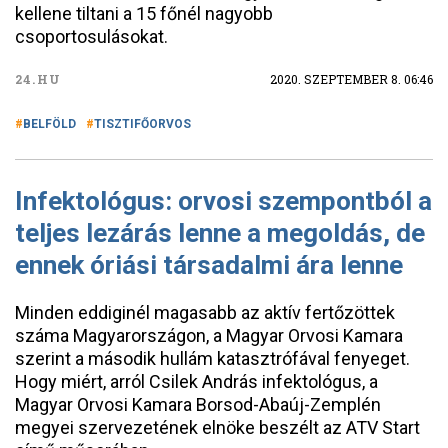
kellene tiltani a 15 főnél nagyobb
csoportosulásokat.
24.HU
2020. SZEPTEMBER 8. 06:46
BELFÖLD
TISZTIFŐORVOS
Infektológus: orvosi szempontból a
teljes lezárás lenne a megoldás, de
ennek óriási társadalmi ára lenne
Minden eddiginél magasabb az aktív fertőzöttek
száma Magyarországon, a Magyar Orvosi Kamara
szerint a második hullám katasztrófával fenyeget.
Hogy miért, arról Csilek András infektológus, a
Magyar Orvosi Kamara Borsod-Abaúj-Zemplén
megyei szervezetének elnöke beszélt az ATV Start