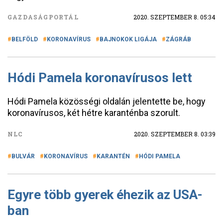
GAZDASÁGPORTÁL
2020. SZEPTEMBER 8. 05:34
BELFÖLD
KORONAVÍRUS
BAJNOKOK LIGÁJA
ZÁGRÁB
Hódi Pamela koronavírusos lett
Hódi Pamela közösségi oldalán jelentette be, hogy
koronavírusos, két hétre karanténba szorult.
NLC
2020. SZEPTEMBER 8. 03:39
BULVÁR
KORONAVÍRUS
KARANTÉN
HÓDI PAMELA
Egyre több gyerek éhezik az USA-
ban