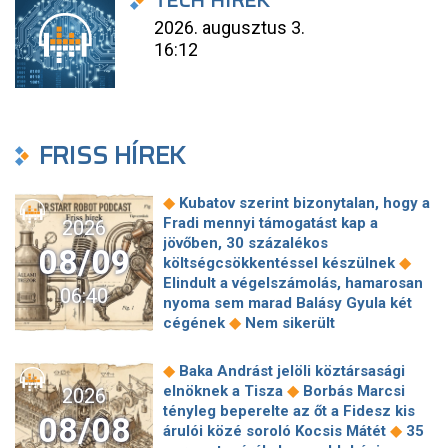
TECH HÍREK
2026. augusztus 3.
16:12
FRISS HÍREK
◆
Kubatov szerint bizonytalan, hogy a
Fradi mennyi támogatást kap a
2026
jövőben, 30 százalékos
08/09
◆
költségcsökkentéssel készülnek
Elindult a végelszámolás, hamarosan
06:40
nyoma sem marad Balásy Gyula két
◆
cégének
Nem sikerült
megállapodni a köztársasági elnökről,
tojással dobálták meg a
◆
Baka Andrást jelöli köztársasági
◆
miniszterelnököt – Koszovóban
◆
elnöknek a Tisza
Borbás Marcsi
2026
Szépségipar és orvosi turizmus:
tényleg beperelte az őt a Fidesz kis
08/08
milyen erős Budapest a plasztikai
◆
árulói közé soroló Kocsis Mátét
35
◆
sebészet térképén?
72 óra