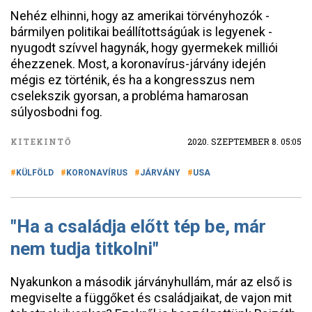
Nehéz elhinni, hogy az amerikai törvényhozók -
bármilyen politikai beállítottságúak is legyenek -
nyugodt szívvel hagynák, hogy gyermekek milliói
éhezzenek. Most, a koronavírus-járvány idején
mégis ez történik, és ha a kongresszus nem
cselekszik gyorsan, a probléma hamarosan
súlyosbodni fog.
KITEKINTŐ
2020. SZEPTEMBER 8. 05:05
KÜLFÖLD
KORONAVÍRUS
JÁRVÁNY
USA
"Ha a családja előtt tép be, már
nem tudja titkolni"
Nyakunkon a második járványhullám, már az első is
megviselte a függőket és családjaikat, de vajon mit