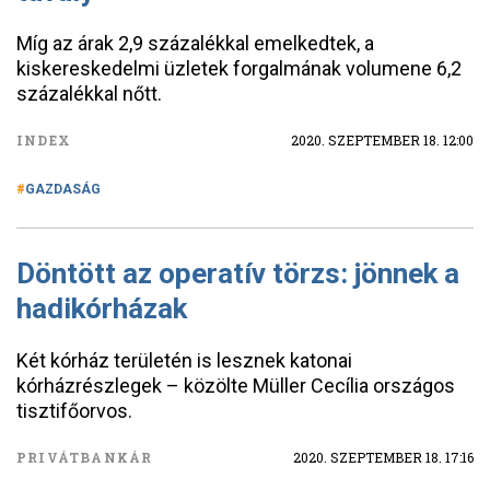
Míg az árak 2,9 százalékkal emelkedtek, a
kiskereskedelmi üzletek forgalmának volumene 6,2
százalékkal nőtt.
INDEX
2020. SZEPTEMBER 18. 12:00
GAZDASÁG
Döntött az operatív törzs: jönnek a
hadikórházak
Két kórház területén is lesznek katonai
kórházrészlegek – közölte Müller Cecília országos
tisztifőorvos.
PRIVÁTBANKÁR
2020. SZEPTEMBER 18. 17:16