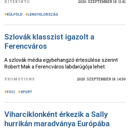
KITEKINTŐ
2020. SZEPTEMBER 18. 11:41
KÜLFÖLD
LENGYELORSZÁG
Szlovák klasszist igazolt a
Ferencváros
A szlovák média egybehangzó értesülése szerint
Robert Mak a Ferencváros labdarúgója lehet.
PROMOTIONS
2020. SZEPTEMBER 18. 14:50
FOCI
SPORT
Viharciklonként érkezik a Sally
hurrikán maradványa Európába