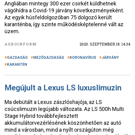
Angliában mintegy 300 ezer csirkét küldhetnek
vágóhídra a Covid-19 járvány következményeként.
Az egyik húsfeldolgozóban 75 dolgozó került
karanténba, így szinte működésképtelenné vált az
üzem.
AGROINFORM
2020. SZEPTEMBER 18. 14:34
GAZDASÁG
MEZŐGAZDASÁG
KORONAVÍRUS
JÁRVÁNY
KARANTÉN
Megújult a Lexus LS luxuslimuzin
Ma debütált a Lexus zászlóshajója, az LS
csúcslimuzin legújabb változata. Az LS 500h Multi
Stage Hybrid továbbfejlesztett
akkumulátorvezérlésének köszönhetően az autó
mind a városban, mind a nyílt országúton még