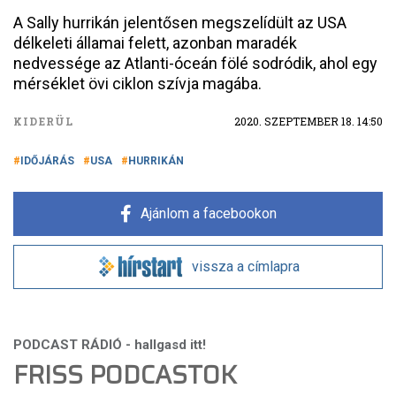
A Sally hurrikán jelentősen megszelídült az USA
délkeleti államai felett, azonban maradék
nedvessége az Atlanti-óceán fölé sodródik, ahol egy
mérséklet övi ciklon szívja magába.
KIDERÜL
2020. SZEPTEMBER 18. 14:50
IDŐJÁRÁS
USA
HURRIKÁN
Ajánlom a facebookon
vissza a címlapra
FRISS PODCASTOK