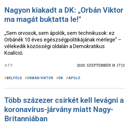
Nagyon kiakadt a DK: „Orbán Viktor
ma magát buktatta le!”
„Sem orvosok, sem ápolók, sem technikusok: ez
Orbánék 10 éves egészségpolitikájának mérlege” –
vélekedik közösségi oldalán a Demokratikus
Koalíció.
ATV
2020. SZEPTEMBER 18. 17:13
BELFÖLD
ORBÁN VIKTOR
DK
ÁPOLÓ
Több százezer csirkét kell levágni a
koronavírus-járvány miatt Nagy-
Britanniában