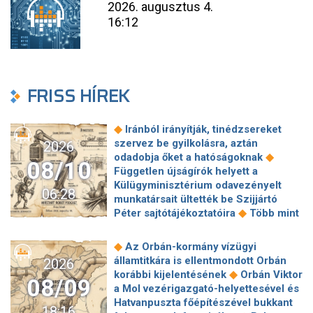
2026. augusztus 4.
16:12
FRISS HÍREK
◆
Iránból irányítják, tinédzsereket
szervez be gyilkolásra, aztán
2026
◆
odadobja őket a hatóságoknak
08/10
Független újságírók helyett a
Külügyminisztérium odavezényelt
06:28
munkatársait ültették be Szijjártó
◆
Péter sajtótájékoztatóira
Több mint
70 éves téglagyár szűnhet meg
Magyarországon, ebben az Orbán-
◆
Az Orbán-kormány vízügyi
◆
kormány keze is benne van
A héten
államtitkára is ellentmondott Orbán
2026
akár teljesen leállhat az áruszállítás a
◆
korábbi kijelentésének
Orbán Viktor
08/09
Rajna egyik legfontosabb szakaszán
a Mol vezérigazgató-helyettesével és
◆
az alacsony vízszint miatt
Hatvanpuszta főépítészével bukkant
18:16
Gazdasági összeomlásra számít