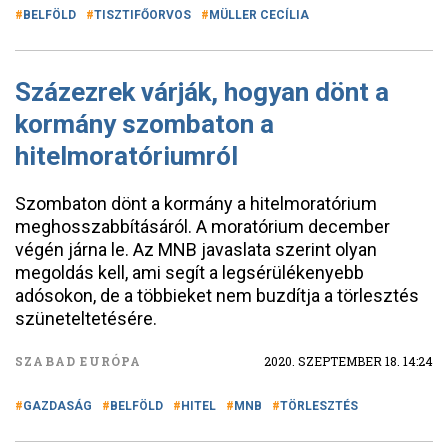
BELFÖLD
TISZTIFŐORVOS
MÜLLER CECÍLIA
Százezrek várják, hogyan dönt a
kormány szombaton a
hitelmoratóriumról
Szombaton dönt a kormány a hitelmoratórium
meghosszabbításáról. A moratórium december
végén járna le. Az MNB javaslata szerint olyan
megoldás kell, ami segít a legsérülékenyebb
adósokon, de a többieket nem buzdítja a törlesztés
szüneteltetésére.
SZABAD EURÓPA
2020. SZEPTEMBER 18. 14:24
GAZDASÁG
BELFÖLD
HITEL
MNB
TÖRLESZTÉS