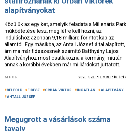
stafíroznának ki Orbán Viktorék
alapítványokat
Közülük az egyiket, amelyik feladata a Millenáris Park
működtetése lesz, még létre kell hozni, az
induláshoz azonban 9,18 milliárd forintot kap az
államtól. Egy másikba, az Antall József által alapított,
ám ma már fideszesnek számító Batthyány Lajos
Alapítványhoz most csatlakozna a kormány, miután
annak a korábbi években már milliárdokat juttatott.
MFOR
2020. SZEPTEMBER 18. 16:17
BELFÖLD
FIDESZ
ORBÁN VIKTOR
INGATLAN
ALAPÍTVÁNY
ANTALL JÓZSEF
Megugrott a vásárlások száma
tavaly