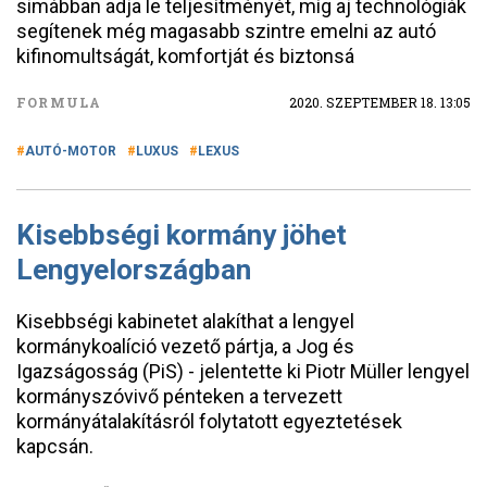
simábban adja le teljesítményét, míg aj technológiák
segítenek még magasabb szintre emelni az autó
kifinomultságát, komfortját és biztonsá
FORMULA
2020. SZEPTEMBER 18. 13:05
AUTÓ-MOTOR
LUXUS
LEXUS
Kisebbségi kormány jöhet
Lengyelországban
Kisebbségi kabinetet alakíthat a lengyel
kormánykoalíció vezető pártja, a Jog és
Igazságosság (PiS) - jelentette ki Piotr Müller lengyel
kormányszóvivő pénteken a tervezett
kormányátalakításról folytatott egyeztetések
kapcsán.